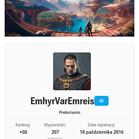
EmhyrVarEmreis

Pretorianin
Ranking:
Wypowiedzi:
Data rejestracji:
+50
207
18 października 2016
(0,06/dzień)