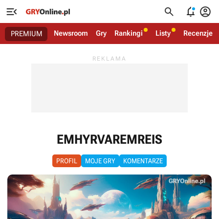




Newsroom
Gry
Rankingi
Listy
Recenzje
PREMIUM
EMHYRVAREMREIS
PROFIL
MOJE GRY
KOMENTARZE