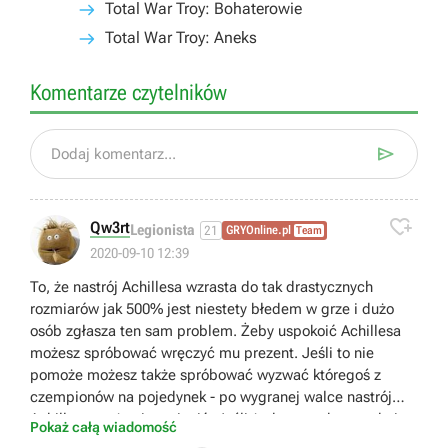
Total War Troy: Bohaterowie
Total War Troy: Aneks
Komentarze czytelników

Dodaj komentarz...

Qw3rt
Legionista
21
GRYOnline.pl
Team
2020-09-10 12:39
To, że nastrój Achillesa wzrasta do tak drastycznych
rozmiarów jak 500% jest niestety błedem w grze i dużo
osób zgłasza ten sam problem. Żeby uspokoić Achillesa
możesz spróbować wręczyć mu prezent. Jeśli to nie
pomoże możesz także spróbować wyzwać któregoś z
czempionów na pojedynek - po wygranej walce nastrój
Achillesa może się zmienić. Jeśli żadna z tych metod nie
Pokaż całą wiadomość
zadziała trzeba będzie poczekać na odpowiednią