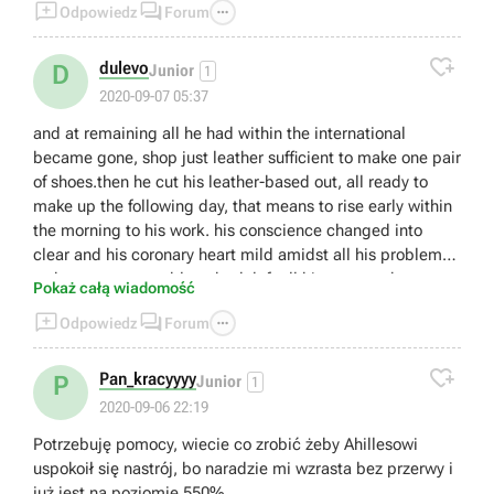



Odpowiedz
Forum
aktualizację.

dulevo
D
Junior
1
2020-09-07 05:37
and at remaining all he had within the international
became gone, shop just leather sufficient to make one pair
of shoes.then he cut his leather-based out, all ready to
make up the following day, that means to rise early within
the morning to his work. his conscience changed into
clear and his coronary heart mild amidst all his problems;
so he went peaceably to bed, left all his cares to heaven,
Pokaż całą wiadomość
and soon fell asleep. [link]



Odpowiedz
Forum

Pan_kracyyyy
P
Junior
1
2020-09-06 22:19
Potrzebuję pomocy, wiecie co zrobić żeby Ahillesowi
uspokoił się nastrój, bo naradzie mi wzrasta bez przerwy i
już jest na poziomie 550%