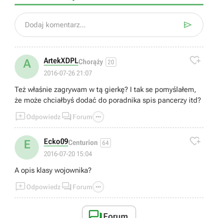

Dodaj komentarz...

ArtekXDPL
A
Chorąży
20
2016-07-26 21:07
Też właśnie zagrywam w tą gierkę? I tak se pomyślałem,
że może chciałbyś dodać do poradnika spis pancerzy itd?



Odpowiedz
Forum

Ecko09
E
Centurion
64
2016-07-20 15:04
A opis klasy wojownika?



Odpowiedz
Forum

Forum