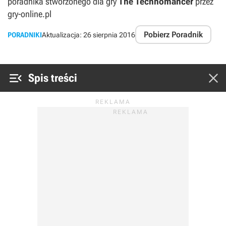
poradnika stworzonego dla gry
The Technomancer
przez
gry-online.pl
Pobierz Poradnik
PORADNIKI
Aktualizacja:
26 sierpnia 2016


Spis treści