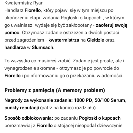
Kwatermistrz Ryan
Handlarz
Fiorello
, który pojawi się w tym miejscu po
ukończeniu etapu zadania Pogłoski o kupcach , w którym
go uwalniasz, wydaje się być zakłopotany -
zaoferuj swoją
pomoc
. Otrzymasz zadanie ostrzeżenia dwóch postaci
przed zagrożeniem -
kwatermistrza
na
Giełdzie
oraz
handlarza
w
Slumsach
.
To wszystko co musiałeś zrobić. Zadanie jest proste, ale i
wynagrodzenie skromne - otrzymasz je po powrocie do
Fiorello
i poinformowaniu go o przekazaniu wiadomości.
Problemy z pamięcią (A memory problem)
Nagrody za wykonanie zadania:
1000 PD
,
50/100 Serum
,
punkty reputacji
(patrz na koniec rozdziału)
Sposób odblokowania:
po zadaniu
Pogłoski o kupcach
porozmawiaj z
Fiorello
o stojącej nieopodal dziewczynie