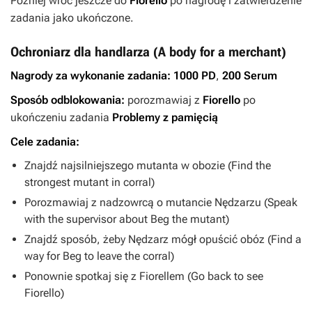
Później wróć jeszcze do
Fiorello
po nagrodę i zatwierdzenie
zadania jako ukończone.
Ochroniarz dla handlarza (A body for a merchant)
Nagrody za wykonanie zadania:
1000 PD
,
200 Serum
Sposób odblokowania:
porozmawiaj z
Fiorello
po
ukończeniu zadania
Problemy z pamięcią
Cele zadania:
Znajdź najsilniejszego mutanta w obozie (Find the
strongest mutant in corral)
Porozmawiaj z nadzowrcą o mutancie Nędzarzu (Speak
with the supervisor about Beg the mutant)
Znajdź sposób, żeby Nędzarz mógł opuścić obóz (Find a
way for Beg to leave the corral)
Ponownie spotkaj się z Fiorellem (Go back to see
Fiorello)