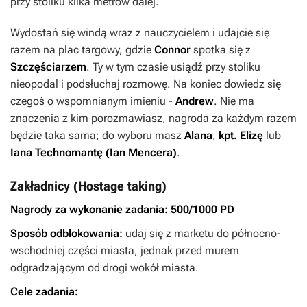
przy stoliku kilka metrów dalej.
Wydostań się windą wraz z nauczycielem i udajcie się
razem na plac targowy, gdzie
Connor
spotka się z
Szczęściarzem
. Ty w tym czasie usiądź przy stoliku
nieopodal i podsłuchaj rozmowę. Na koniec dowiedz się
czegoś o wspomnianym imieniu -
Andrew
. Nie ma
znaczenia z kim porozmawiasz, nagroda za każdym razem
będzie taka sama; do wyboru masz
Alana
,
kpt. Elizę
lub
Iana Technomantę (Ian Mencera)
.
Zakładnicy (Hostage taking)
Nagrody za wykonanie zadania:
500/1000 PD
Sposób odblokowania:
udaj się z marketu do północno-
wschodniej części miasta, jednak przed murem
odgradzającym od drogi wokół miasta.
Cele zadania: