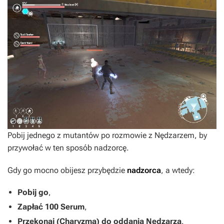
Pobij jednego z mutantów po rozmowie z Nędzarzem, by
przywołać w ten sposób nadzorcę.
Gdy go mocno obijesz przybędzie
nadzorca
, a wtedy:
Pobij go
,
Zapłać
100 Serum
,
Przekonaj (Charyzma) do oddania
Nędzarza
.