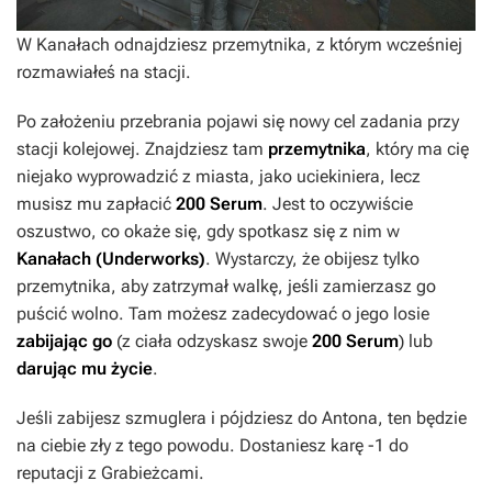
W Kanałach odnajdziesz przemytnika, z którym wcześniej
rozmawiałeś na stacji.
Po założeniu przebrania pojawi się nowy cel zadania przy
stacji kolejowej. Znajdziesz tam
przemytnika
, który ma cię
niejako wyprowadzić z miasta, jako uciekiniera, lecz
musisz mu zapłacić
200 Serum
. Jest to oczywiście
oszustwo, co okaże się, gdy spotkasz się z nim w
Kanałach (Underworks)
. Wystarczy, że obijesz tylko
przemytnika, aby zatrzymał walkę, jeśli zamierzasz go
puścić wolno. Tam możesz zadecydować o jego losie
zabijając go
(z ciała odzyskasz swoje
200 Serum
) lub
darując mu życie
.
Jeśli zabijesz szmuglera i pójdziesz do Antona, ten będzie
na ciebie zły z tego powodu. Dostaniesz karę -1 do
reputacji z Grabieżcami.