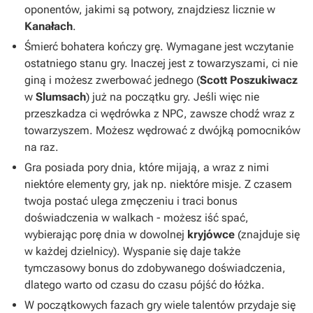
oponentów, jakimi są potwory, znajdziesz licznie w
Kanałach
.
Śmierć bohatera kończy grę. Wymagane jest wczytanie
ostatniego stanu gry. Inaczej jest z towarzyszami, ci nie
giną i możesz zwerbować jednego (
Scott Poszukiwacz
w
Slumsach
) już na początku gry. Jeśli więc nie
przeszkadza ci wędrówka z NPC, zawsze chodź wraz z
towarzyszem. Możesz wędrować z dwójką pomocników
na raz.
Gra posiada pory dnia, które mijają, a wraz z nimi
niektóre elementy gry, jak np. niektóre misje. Z czasem
twoja postać ulega zmęczeniu i traci bonus
doświadczenia w walkach - możesz iść spać,
wybierając porę dnia w dowolnej
kryjówce
(znajduje się
w każdej dzielnicy). Wyspanie się daje także
tymczasowy bonus do zdobywanego doświadczenia,
dlatego warto od czasu do czasu pójść do łóżka.
W początkowych fazach gry wiele talentów przydaje się