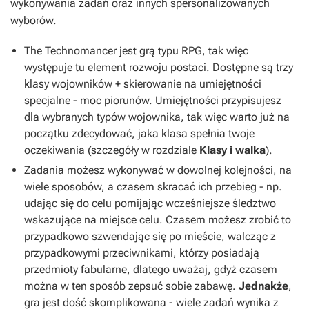
wykonywania zadań oraz innych spersonalizowanych
wyborów.
The
Technomancer
jest grą typu RPG, tak więc
występuje tu element rozwoju postaci. Dostępne są trzy
klasy wojowników + skierowanie na umiejętności
specjalne - moc piorunów. Umiejętności przypisujesz
dla wybranych typów wojownika, tak więc warto już na
początku zdecydować, jaka klasa spełnia twoje
oczekiwania (szczegóły w rozdziale
Klasy i walka
).
Zadania możesz wykonywać w dowolnej kolejności, na
wiele sposobów, a czasem skracać ich przebieg - np.
udając się do celu pomijając wcześniejsze śledztwo
wskazujące na miejsce celu. Czasem możesz zrobić to
przypadkowo szwendając się po mieście, walcząc z
przypadkowymi przeciwnikami, którzy posiadają
przedmioty fabularne, dlatego uważaj, gdyż czasem
można w ten sposób zepsuć sobie zabawę.
Jednakże
,
gra jest dość skomplikowana - wiele zadań wynika z