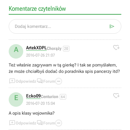
Komentarze czytelników

Dodaj komentarz...

ArtekXDPL
A
Chorąży
20
2016-07-26 21:07
Też właśnie zagrywam w tą gierkę? I tak se pomyślałem,
że może chciałbyś dodać do poradnika spis pancerzy itd?



Odpowiedz
Forum

Ecko09
E
Centurion
64
2016-07-20 15:04
A opis klasy wojownika?



Odpowiedz
Forum