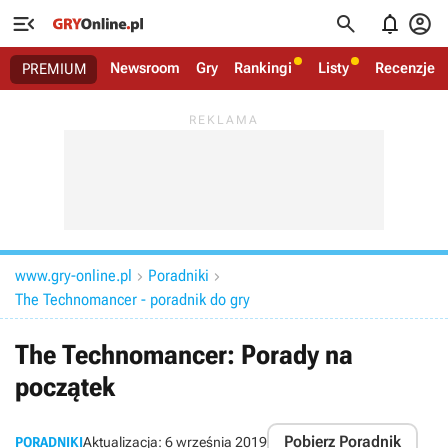




Newsroom
Gry
Rankingi
Listy
Recenzje
PREMIUM
www.gry-online.pl
Poradniki


The Technomancer - poradnik do gry
The Technomancer: Porady na
początek
Pobierz Poradnik
PORADNIKI
Aktualizacja:
6 września 2019