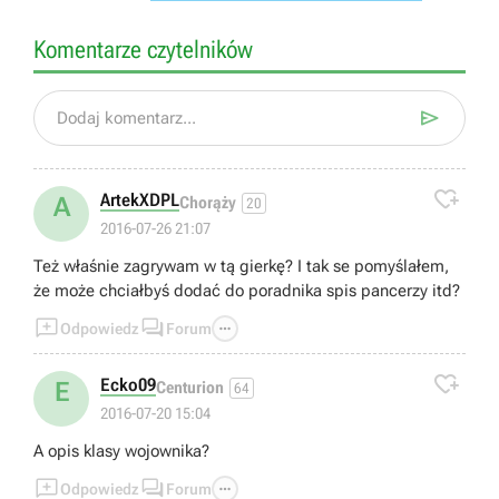
Komentarze czytelników

Dodaj komentarz...

ArtekXDPL
A
Chorąży
20
2016-07-26 21:07
Też właśnie zagrywam w tą gierkę? I tak se pomyślałem,
że może chciałbyś dodać do poradnika spis pancerzy itd?



Odpowiedz
Forum

Ecko09
E
Centurion
64
2016-07-20 15:04
A opis klasy wojownika?



Odpowiedz
Forum