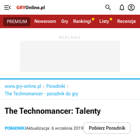




Newsroom
Gry
Rankingi
Listy
Recenzje
PREMIUM
www.gry-online.pl
Poradniki


The Technomancer - poradnik do gry
The Technomancer: Talenty
Pobierz Poradnik
PORADNIKI
Aktualizacja:
6 września 2019