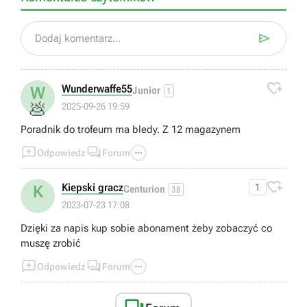

Dodaj komentarz...

Wunderwaffe55
W
Junior
1
💩
2025-09-26 19:59
Poradnik do trofeum ma bledy. Z 12 magazynem



Odpowiedz
Forum

Kiepski gracz
1
K
Centurion
38
2023-07-23 17:08
Dzięki za napis kup sobie abonament żeby zobaczyć co
muszę zrobić



Odpowiedz
Forum