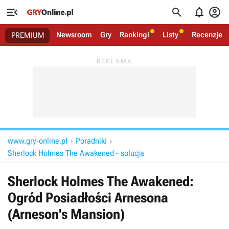




Newsroom
Gry
Rankingi
Listy
Recenzje
PREMIUM
www.gry-online.pl
Poradniki


Sherlock Holmes The Awakened - solucja
Sherlock Holmes The Awakened:
Ogród Posiadłości Arnesona
(Arneson's Mansion)