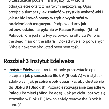
przeszukacie podziemia magazynu, w którym
odnajdziecie ołtarz z martwym mężczyzną. Opis
przejścia tłumaczy
jak znaleźć wszystkie wskazówki
i
jak odblokować sceny w trybie wyobraźni w
podziemiach magazynu
. Podpowiadamy
jak
odpowiedzieć na pytania w Pałacu Pamięci (Mind
Palace)
: Kim jest martwy człowiek na ołtarzu (Who is
the dead man on the altar)? i Dokąd wysłano porwanych
(Where have the abducted been sent to)?.
Rozdział 3 Instytut Edelweiss
Instytut Edelweiss
- na tej stronie przeczytacie opis
przejścia
jak przeszukać Blok A (Block A)
w instytucie
Edelweiss i
jak przejść obok strażnika, aby dostać się
do Bloku B (Block B)
. Poznacie
rozwiązanie zagadki w
Pałacu Pamięci (Mind Palace)
: Jak po cichu pozbyć się
strażnika w Bloku B (How to safely remove the Block B
guard)?.