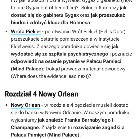
i W jaki sposób można wywabić Gygax z gabinetu (How
to lure Gygax out of her office)?. Solucja tłumaczy
jak
dostać się do gabinetu Gygax
oraz
jak przeszukać
biurko i zdobyć klucz dla Holmesa
.
Wrota Piekieł
- po otwarciu Wrót Piekieł (Hell's Door)
przeszukacie ostatnie pomieszczenia w instytucie
Eldelweiss. Z naszego poradnika dowiecie się
jak
wydostać się ze szpitala psychiatrycznego
i poznacie
odpowiedź na ostanie pytanie w Pałacu Pamięci
(Mind Palace
): Dokąd prowadzi materiał dowodowy
(Where does the evidence lead next)?.
Rozdział 4 Nowy Orlean
Nowy Orlean
- w rozdziale 4 będziecie musieli dostać
się do banku w Nowym Orleanie. W naszym poradniku
wyjaśniamy
jak znaleźć Franka Barnaby'ego i
Champagne
. Znajdziecie tu
rozwiązanie zagadki z
Pałacu Pamięci (Mind Palace)
.