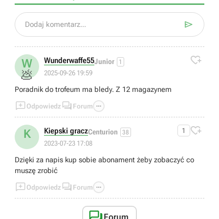

Dodaj komentarz...

Wunderwaffe55
W
Junior
1
💩
2025-09-26 19:59
Poradnik do trofeum ma bledy. Z 12 magazynem



Odpowiedz
Forum

Kiepski gracz
1
K
Centurion
38
2023-07-23 17:08
Dzięki za napis kup sobie abonament żeby zobaczyć co
muszę zrobić



Odpowiedz
Forum

Forum