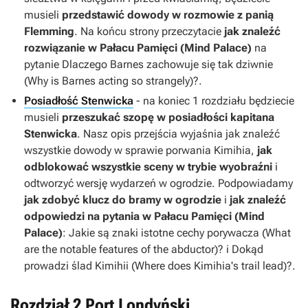
musieli
przedstawić dowody w rozmowie z panią
Flemming
. Na końcu strony przeczytacie
jak znaleźć
rozwiązanie w Pałacu Pamięci (Mind Palace)
na
pytanie Dlaczego Barnes zachowuje się tak dziwnie
(Why is Barnes acting so strangely)?.
Posiadłość Stenwicka
- na koniec 1 rozdziału będziecie
musieli
przeszukać szopę w posiadłości kapitana
Stenwicka
. Nasz opis przejścia wyjaśnia jak znaleźć
wszystkie dowody w sprawie porwania Kimihia,
jak
odblokować wszystkie sceny w trybie wyobraźni
i
odtworzyć wersję wydarzeń w ogrodzie. Podpowiadamy
jak zdobyć klucz do bramy w ogrodzie
i
jak znaleźć
odpowiedzi na pytania w Pałacu Pamięci (Mind
Palace)
: Jakie są znaki istotne cechy porywacza (What
are the notable features of the abductor)? i Dokąd
prowadzi ślad Kimihii (Where does Kimihia's trail lead)?.
Rozdział 2 Port Londyński