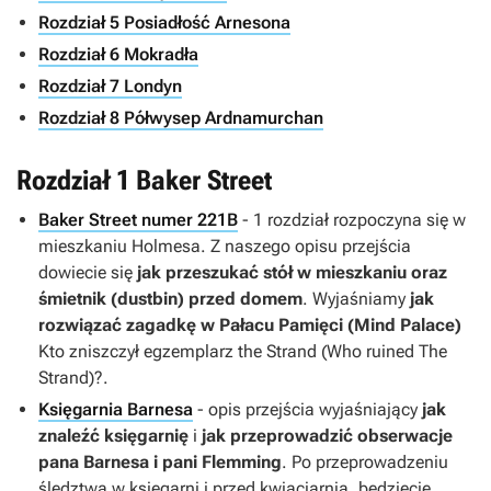
Rozdział 5 Posiadłość Arnesona
Rozdział 6 Mokradła
Rozdział 7 Londyn
Rozdział 8 Półwysep Ardnamurchan
Rozdział 1 Baker Street
Baker Street numer 221B
- 1 rozdział rozpoczyna się w
mieszkaniu Holmesa. Z naszego opisu przejścia
dowiecie się
jak przeszukać stół w mieszkaniu oraz
śmietnik (dustbin) przed domem
. Wyjaśniamy
jak
rozwiązać zagadkę w Pałacu Pamięci (Mind Palace)
Kto zniszczył egzemplarz the Strand (Who ruined The
Strand)?.
Księgarnia Barnesa
- opis przejścia wyjaśniający
jak
znaleźć księgarnię
i
jak przeprowadzić obserwacje
pana Barnesa i pani Flemming
. Po przeprowadzeniu
śledztwa w księgarni i przed kwiaciarnią, będziecie