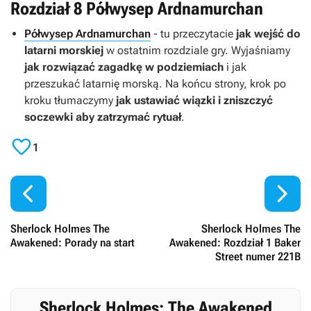
Rozdział 8 Półwysep Ardnamurchan
Półwysep Ardnamurchan
- tu przeczytacie
jak wejść do
latarni morskiej
w ostatnim rozdziale gry. Wyjaśniamy
jak rozwiązać zagadkę w podziemiach
i jak
przeszukać latarnię morską. Na końcu strony, krok po
kroku tłumaczymy
jak ustawiać wiązki i zniszczyć
soczewki aby zatrzymać rytuał
.

1


Sherlock Holmes The
Sherlock Holmes The
Awakened: Porady na start
Awakened: Rozdział 1 Baker
Street numer 221B
Sherlock Holmes: The Awakened