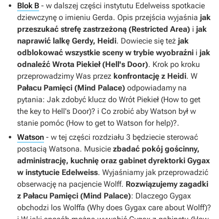
Blok B
- w dalszej części instytutu Edelweiss spotkacie
dziewczynę o imieniu Gerda. Opis przejścia wyjaśnia
jak
przeszukać strefę zastrzeżoną (Restricted Area)
i
jak
naprawić lalkę Gerdy, Heidi
. Dowiecie się też
jak
odblokować wszystkie sceny w trybie wyobraźni
i
jak
odnaleźć Wrota Piekieł (Hell's Door)
. Krok po kroku
przeprowadzimy Was przez
konfrontację z Heidi
. W
Pałacu Pamięci (Mind Palace)
odpowiadamy na
pytania: Jak zdobyć klucz do Wrót Piekieł (How to get
the key to Hell's Door)? i Co zrobić aby Watson był w
stanie pomóc (How to get to Watson for help)?.
Watson
- w tej części rozdziału 3 będziecie sterować
postacią Watsona. Musicie
zbadać pokój gościnny,
administrację, kuchnię oraz gabinet dyrektorki Gygax
w instytucie Edelweiss
. Wyjaśniamy jak przeprowadzić
obserwację na pacjencie Wolff.
Rozwiązujemy zagadki
z Pałacu Pamięci (Mind Palace)
: Dlaczego Gygax
obchodzi los Wolffa (Why does Gygax care about Wolff)?