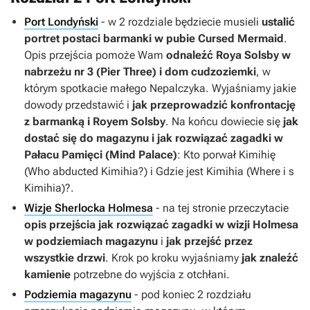
Port Londyński
- w 2 rozdziale będziecie musieli
ustalić
portret postaci barmanki w pubie Cursed Mermaid
.
Opis przejścia pomoże Wam
odnaleźć Roya Solsby w
nabrzeżu nr 3 (Pier Three) i dom cudzoziemki
, w
którym spotkacie małego Nepalczyka. Wyjaśniamy jakie
dowody przedstawić i
jak przeprowadzić konfrontację
z barmanką i Royem Solsby
. Na końcu dowiecie się
jak
dostać się do magazynu
i jak rozwiązać zagadki w
Pałacu Pamięci (Mind Palace)
: Kto porwał Kimihię
(Who abducted Kimihia?) i Gdzie jest Kimihia (Where i s
Kimihia)?.
Wizje Sherlocka Holmesa
- na tej stronie przeczytacie
opis przejścia
jak rozwiązać zagadki w wizji Holmesa
w podziemiach magazynu
i
jak przejść przez
wszystkie drzwi
. Krok po kroku wyjaśniamy
jak znaleźć
kamienie
potrzebne do wyjścia z otchłani.
Podziemia magazynu
- pod koniec 2 rozdziału