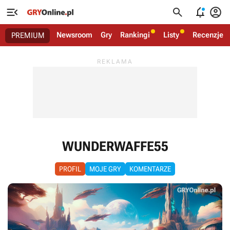




Newsroom
Gry
Rankingi
Listy
Recenzje
PREMIUM
WUNDERWAFFE55
PROFIL
MOJE GRY
KOMENTARZE