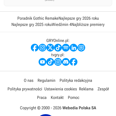
Poradnik Gothic Remake
Najlepsze gry 2026 roku
Najlepsze gry 2025 roku
Wiedźmin 4
Najbliższe premiery
GRYOnline.pl:
tvgry.pl:
O nas
Regulamin
Polityka redakcyjna
Polityka prywatności
Ustawienia cookies
Reklama
Zespół
Praca
Kontakt
Pomoc
Copyright © 2000 -
2026
Webedia Polska SA