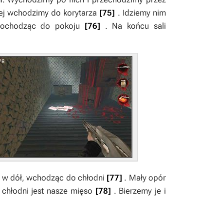
rej wchodzimy do korytarza
[75]
. Idziemy nim
 dochodząc do pokoju
[76]
. Na końcu sali
 w dół, wchodząc do chłodni
[77]
. Mały opór
u chłodni jest nasze mięso
[78]
. Bierzemy je i