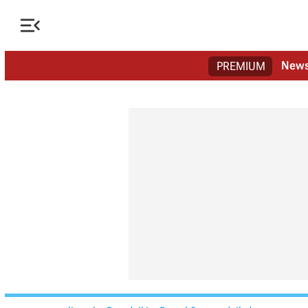

New
PREMIUM