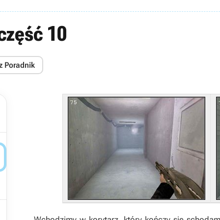
część 10
z Poradnik


Wchodzimy w korytarz, który kończy się schodam