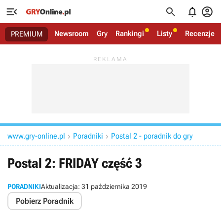




Newsroom
Gry
Rankingi
Listy
Recenzje
PREMIUM
www.gry-online.pl
Poradniki
Postal 2 - poradnik do gry


Postal 2: FRIDAY część 3
PORADNIKI
Aktualizacja:
31 października 2019
Pobierz Poradnik