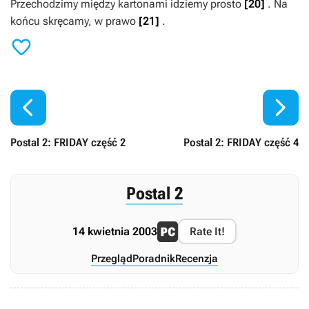
Przechodzimy między kartonami idziemy prosto
[20]
. Na
końcu skręcamy, w prawo
[21]
.



Postal 2: FRIDAY część 2
Postal 2: FRIDAY część 4
Postal 2
14 kwietnia 2003
Rate It!
Przegląd
Poradnik
Recenzja