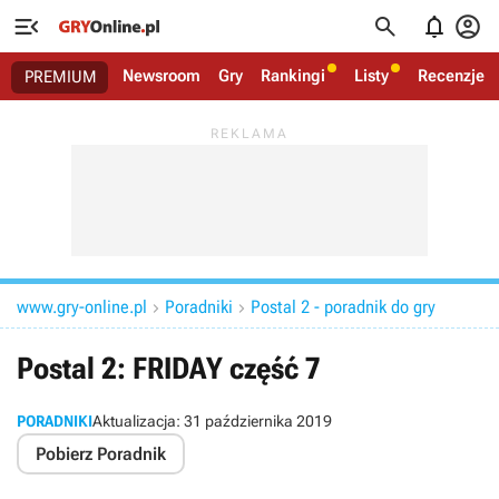




Newsroom
Gry
Rankingi
Listy
Recenzje
PREMIUM
www.gry-online.pl
Poradniki
Postal 2 - poradnik do gry


Postal 2: FRIDAY część 7
PORADNIKI
Aktualizacja:
31 października 2019
Pobierz Poradnik