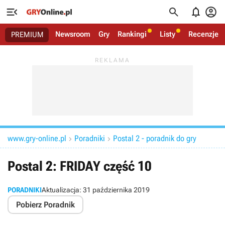




Newsroom
Gry
Rankingi
Listy
Recenzje
PREMIUM
www.gry-online.pl
Poradniki
Postal 2 - poradnik do gry


Postal 2: FRIDAY część 10
PORADNIKI
Aktualizacja:
31 października 2019
Pobierz Poradnik