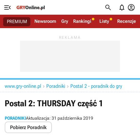




Newsroom
Gry
Rankingi
Listy
Recenzje
PREMIUM
www.gry-online.pl
Poradniki
Postal 2 - poradnik do gry


Postal 2: THURSDAY część 1
PORADNIKI
Aktualizacja:
31 października 2019
Pobierz Poradnik