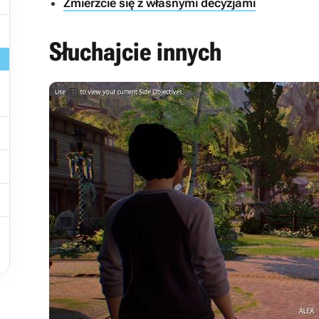
Zmierzcie się z własnymi decyzjami

Słuchajcie innych



