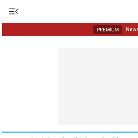

New
PREMIUM