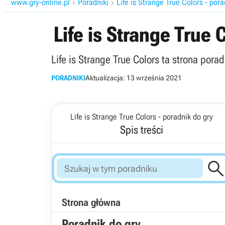
www.gry-online.pl
Poradniki
Life is Strange True Colors - pora


Life is Strange True 
Life is Strange True Colors ta strona por
PORADNIKI
Aktualizacja:
13 września 2021
Life is Strange True Colors - poradnik do gry
Spis treści
Strona główna
Poradnik do gry