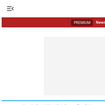

New
PREMIUM