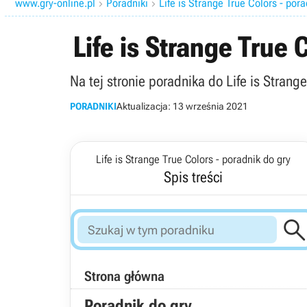
www.gry-online.pl
Poradniki
Life is Strange True Colors - pora


Life is Strange True 
Na tej stronie poradnika do Life is Strang
PORADNIKI
Aktualizacja:
13 września 2021
Life is Strange True Colors - poradnik do gry
Spis treści
Strona główna
Poradnik do gry