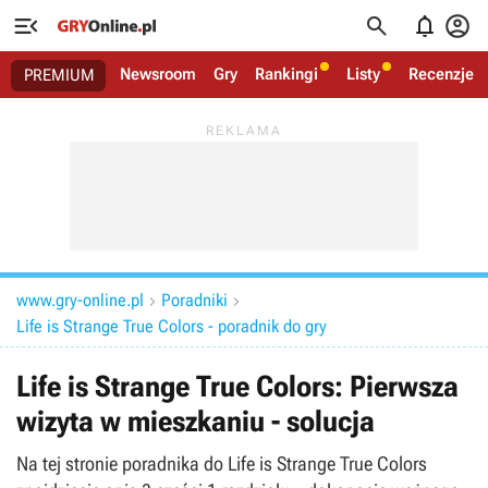




Newsroom
Gry
Rankingi
Listy
Recenzje
PREMIUM
www.gry-online.pl
Poradniki


Life is Strange True Colors - poradnik do gry
Life is Strange True Colors: Pierwsza
wizyta w mieszkaniu - solucja
Na tej stronie poradnika do Life is Strange True Colors