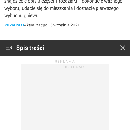
znajdziecie opis 3 części 1 rozdziału – dokonacie ważnego
wyboru, udacie się do mieszkania i doznacie pierwszego
wybuchu gniewu.
PORADNIKI
Aktualizacja:
13 września 2021


Spis treści