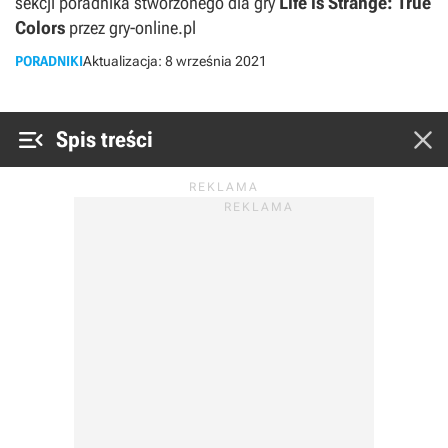
sekcji poradnika stworzonego dla gry
Life is Strange: True
Colors
przez gry-online.pl
PORADNIKI
Aktualizacja:
8 września 2021


Spis treści