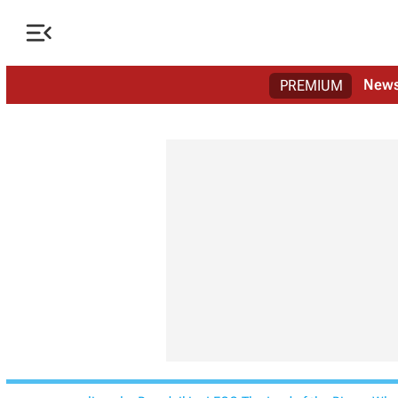

New
PREMIUM