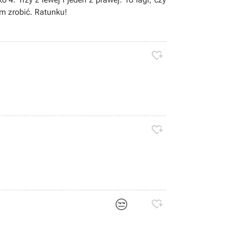
m zrobić. Ratunku!


😒
