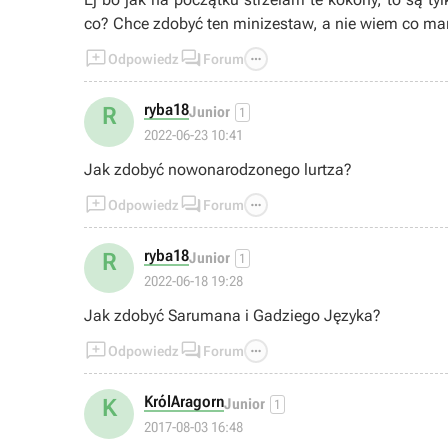
co? Chce zdobyć ten minizestaw, a nie wiem co ma



Odpowiedz
Forum
ryba18
R
Junior
1
2022-06-23 10:41
Jak zdobyć nowonarodzonego lurtza?



Odpowiedz
Forum
ryba18
R
Junior
1
2022-06-18 19:28
Jak zdobyć Sarumana i Gadziego Języka?



Odpowiedz
Forum
KrólAragorn
K
Junior
1
2017-08-03 16:48