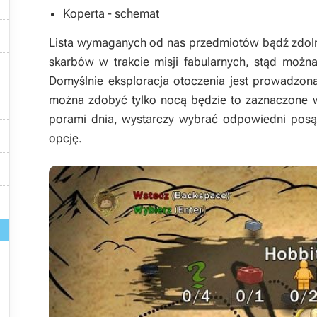

Koperta - schemat

Lista wymaganych od nas przedmiotów bądź zdoln
skarbów w trakcie misji fabularnych, stąd można

Domyślnie eksploracja otoczenia jest prowadzon

można zdobyć tylko nocą będzie to zaznaczone w
porami dnia, wystarczy wybrać odpowiedni posą

opcję.

