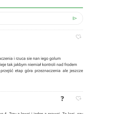


czenia i rzuca sie nan iego golum
dzieje tak jakbym niemiał kontroli nad frodem
przejść etap góra przeznaczenia ale jeszcze
❓

o 4. Trzy z lewej i jeden z prawej. To lagi, czy