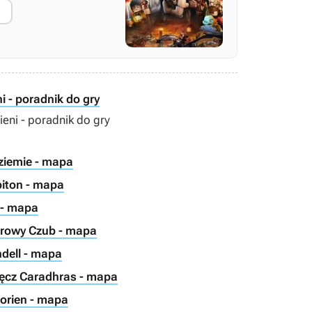
!
i - poradnik do gry
eni - poradnik do gry
ziemie - mapa
biton - mapa
 - mapa
hrowy Czub - mapa
ndell - mapa
łęcz Caradhras - mapa
lorien - mapa