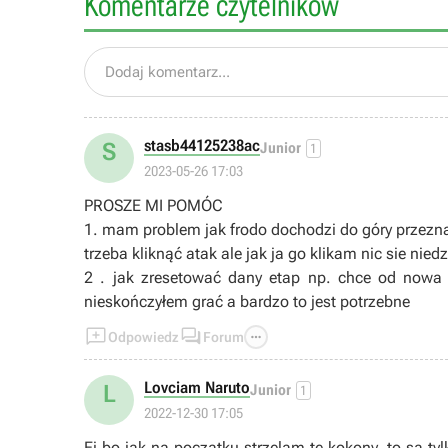
Komentarze czytelników
Dodaj komentarz...
stasb44125238ac
S
Junior
1
2023-05-26 17:03
PROSZE MI POMÓC
1. mam problem jak frodo dochodzi do góry przezna
trzeba kliknąć atak ale jak ja go klikam nic sie nie
2 . jak zresetować dany etap np. chce od nowa 
nieskończyłem grać a bardzo to jest potrzebne



Odpowiedz
Forum
Lovciam Naruto
L
Junior
1
2022-12-30 17:05
Ej bo jak na początku strzelam te kokony, to są tylk