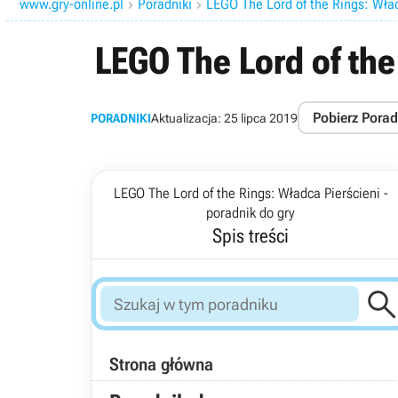
www.gry-online.pl
Poradniki
LEGO The Lord of the Rings: Wład


LEGO The Lord of the
Pobierz Porad
PORADNIKI
Aktualizacja:
25 lipca 2019
LEGO The Lord of the Rings: Władca Pierścieni -
poradnik do gry
Spis treści
Strona główna