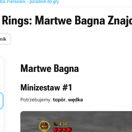
ca Pierścieni - poradnik do gry
e Rings: Martwe Bagna Znaj
nik
Martwe Bagna
Minizestaw #1

Potrzebujemy:
topór
,
wędka