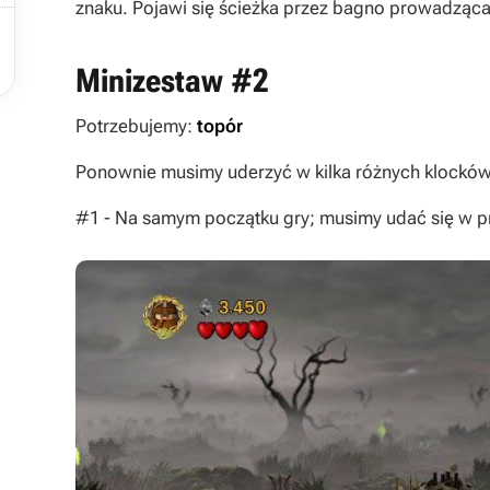
znaku. Pojawi się ścieżka przez bagno prowadząca

Minizestaw #2
Potrzebujemy:
topór
Ponownie musimy uderzyć w kilka różnych klocków.
#1 - Na samym początku gry; musimy udać się w p