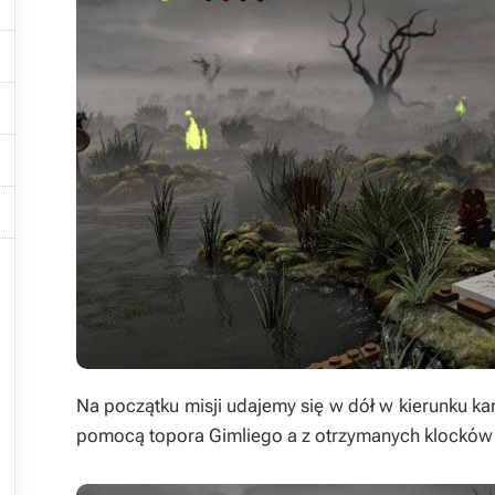






Na początku misji udajemy się w dół w kierunku ka
pomocą topora Gimliego a z otrzymanych klockó