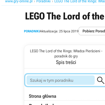
www.gry-online.pl
Poradniki
LEGO The Lord of the Rings: Wład


LEGO The Lord of th
Pobierz Porad
PORADNIKI
Aktualizacja:
25 lipca 2019
LEGO The Lord of the Rings: Władca Pierścieni -
poradnik do gry
Spis treści
Strona główna