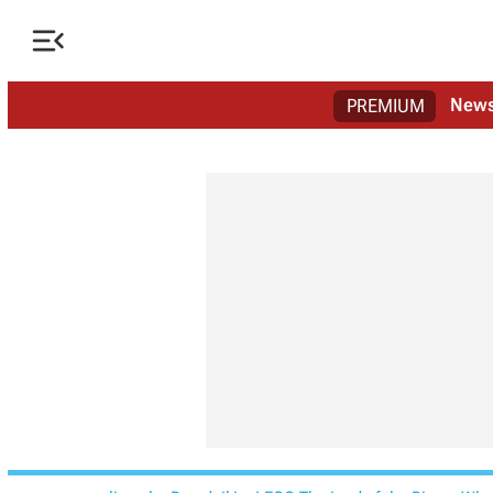

New
PREMIUM