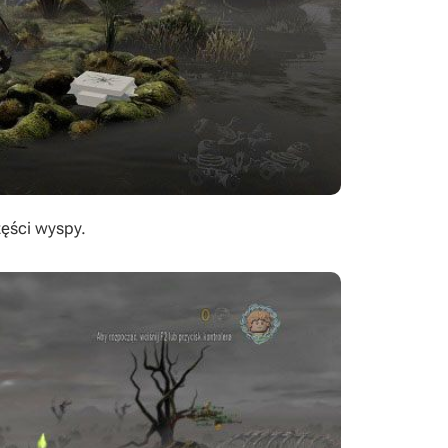
zęści wyspy.