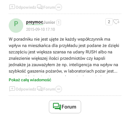



Odpowiedz
Forum

preymoc
2
P
Junior
1
2015-09-10 17:10
W poradniku nie jest ujęte że każdy współczynnik ma
wpływ na mieszkańca dla przykładu jest podane że dzięki
szczęściu jest większa szansa na udany RUSH albo na
znalezienie większej ilości przedmiotów czy kapsli
jednakże ja zauważyłem że np. inteligencja ma wpływ na
szybkość gaszenia pożarów, w laboratoriach pożar jest
gaszony błyskawicznie w porównaniu do powiedzmy
Pokaż całą wiadomość
elektrowni...



Odpowiedz
Forum

Forum