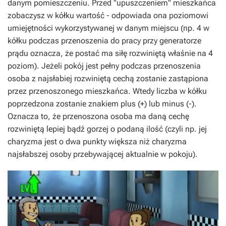
danym pomieszczeniu. Przed "upuszczeniem" mieszkańca
zobaczysz w kółku wartość - odpowiada ona poziomowi
umiejętności wykorzystywanej w danym miejscu (np. 4 w
kółku podczas przenoszenia do pracy przy generatorze
prądu oznacza, że postać ma siłę rozwiniętą właśnie na 4
poziom). Jeżeli pokój jest pełny podczas przenoszenia
osoba z najsłabiej rozwiniętą cechą zostanie zastąpiona
przez przenoszonego mieszkańca. Wtedy liczba w kółku
poprzedzona zostanie znakiem plus (+) lub minus (-).
Oznacza to, że przenoszona osoba ma daną cechę
rozwiniętą lepiej bądź gorzej o podaną ilość (czyli np. jej
charyzma jest o dwa punkty większa niż charyzma
najsłabszej osoby przebywającej aktualnie w pokoju).