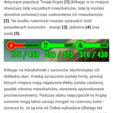
dotyczące populacji Twojej Krypty
[1]
(klikając w to miejsce
otworzysz listę wszystkich mieszkańców, listę tę możesz
dowolnie sortować) oraz zadowolenia ich mieszkańców
[2]
. Na środku natomiast możesz sprawdzić ilość
posiadanych surowców - energii
[3]
, jedzenia
[4]
oraz
wody
[5]
.
Klikając na którykolwiek z surowców skontrolujesz ich
dokładny stan. Kreską oznaczone zostały limity, poniżej
których miejsce mają negatywne efekty (utrata zasilania,
spadek zdrowia mieszkańców, obrażenia spowodowane
promieniowaniem). Podczas ataku nieprzyjaciół na Kryptę
surowce mogą także zacząć mrugać na czerwony kolor -
oznacza to, że są one od Ciebie wykradane (dlatego też