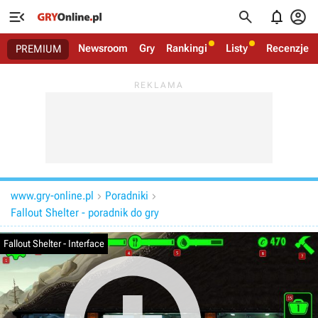




Newsroom
Gry
Rankingi
Listy
Recenzje
PREMIUM
www.gry-online.pl
Poradniki


Fallout Shelter - poradnik do gry
Fallout Shelter - Interface