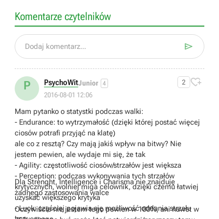
Komentarze czytelników

Dodaj komentarz...

PsychoWit
2
P
Junior
4
2016-08-01 12:06
Mam pytanko o statystki podczas walki:
- Endurance: to wytrzymałość (dzięki której postać więcej
ciosów potrafi przyjąć na klatę)
ale co z resztą? Czy mają jakiś wpływ na bitwy? Nie
jestem pewien, ale wydaje mi się, że tak
- Agility: częstotliwość ciosów/strzałów jest większa
- Perception: podczas wykonywania tych strzałów
Dla Strenght, Intelligence i Charisma nie znajduję
krytycznych, wolniej miga celownik, dzięki czemu łatwiej
żadnego zastosowania walce
uzyskać większego krytyka
- Luck: częściej pojawia się możliwość oddania strzału
Oczywiście nie jestem tego pewien w 100%, ani nawet w
krytycznego