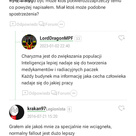
75%, dlatego być może ktoś potwierdzi/zaprzeczy temu
co powyżej napisałem. Miał ktoś może podobne
spostrzeżenia?



Odpowiedz
Forum

LordDragonMPF
33
2023-01-02 22:40
Charyzma jest do zwiększania populacji
Inteligencja lepiej nadaje się do tworzenia
medykamentów i radiacyjnych paczek
Każdy budynek ma informację jaka cecha człowieka
nadaje się do jakiej pracy



Odpowiedz
Forum

krakan97
Legionista
8
2016-07-21 15:20
Grałem ale jakoś mnie za specjalnie nie wciągneła,
normalny fallout jest dużo lepszy