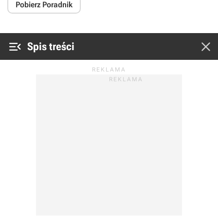
Pobierz Poradnik


Spis treści