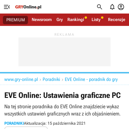




Newsroom
Gry
Rankingi
Listy
Recenzje
PREMIUM
www.gry-online.pl
Poradniki
EVE Online - poradnik do gry


EVE Online: Ustawienia graficzne PC
Na tej stronie poradnika do EVE Online znajdziecie wykaz
wszystkich ustawień graficznych wraz z ich objaśnieniem.
PORADNIKI
Aktualizacja:
15 października 2021