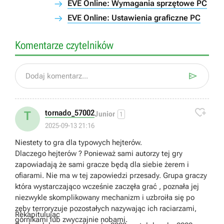
EVE Online: Wymagania sprzętowe PC
EVE Online: Ustawienia graficzne PC
Komentarze czytelników

Dodaj komentarz...

tornado_57002
T
Junior
1
2025-09-13 21:16
Niestety to gra dla typowych hejterów.
Dlaczego hejterów ? Ponieważ sami autorzy tej gry
zapowiadają że sami gracze będą dla siebie żerem i
ofiarami. Nie ma w tej zapowiedzi przesady. Grupa graczy
która wystarczająco wcześnie zaczęła grać , poznała jej
niezwykle skomplikowany mechanizm i uzbroiła się po
zęby terroryzuje pozostałych nazywając ich raciarzami,
Rekapitulując
górnikami lub zwyczajnie nobami.