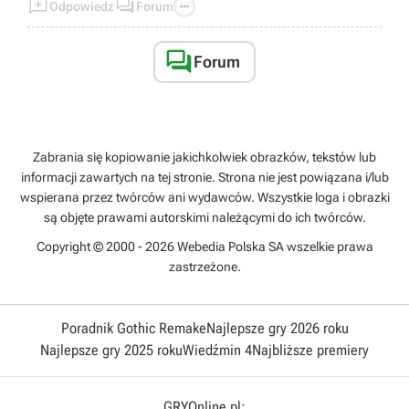



Odpowiedz
Forum

Forum
Zabrania się kopiowanie jakichkolwiek obrazków, tekstów lub
informacji zawartych na tej stronie. Strona nie jest powiązana i/lub
wspierana przez twórców ani wydawców. Wszystkie loga i obrazki
są objęte prawami autorskimi należącymi do ich twórców.
Copyright © 2000 - 2026 Webedia Polska SA wszelkie prawa
zastrzeżone.
Poradnik Gothic Remake
Najlepsze gry 2026 roku
Najlepsze gry 2025 roku
Wiedźmin 4
Najbliższe premiery
GRYOnline.pl: