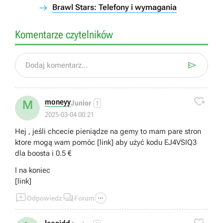
Brawl Stars: Telefony i wymagania
Komentarze czytelników

Dodaj komentarz...

moneyy
M
Junior
1
2025-03-04 00:21
Hej , jeśli chcecie pieniądze na gemy to mam pare stron
ktore mogą wam pomóc [link] aby użyć kodu EJ4VSIQ3
dla boosta i 0.5 €
I na koniec
[link]



Odpowiedz
Forum