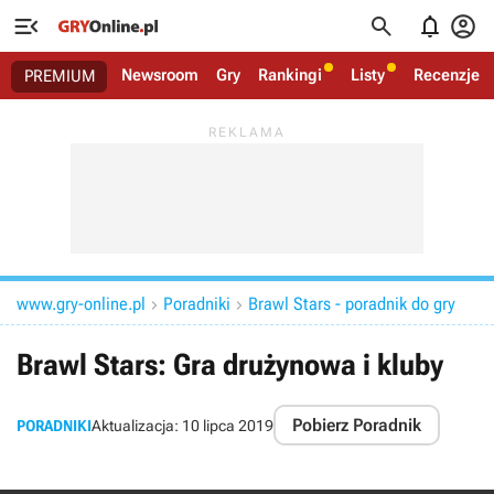




Newsroom
Gry
Rankingi
Listy
Recenzje
PREMIUM
www.gry-online.pl
Poradniki
Brawl Stars - poradnik do gry


Brawl Stars: Gra drużynowa i kluby
Pobierz Poradnik
PORADNIKI
Aktualizacja:
10 lipca 2019