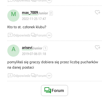



Odpowiedz
Forum

max_7009
M
Junior
2
2022-11-25 17:47
Kto to st. członek klubu?



Odpowiedz
Forum

arisevi
A
Junior
1
2019-07-06 01:18
pomyliłaś się graczy dobiera się przez liczbę pucharków
na danej postaci



Odpowiedz
Forum

Forum