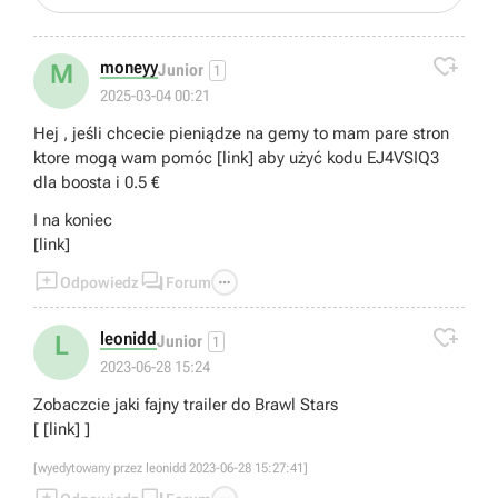

moneyy
M
Junior
1
2025-03-04 00:21
Hej , jeśli chcecie pieniądze na gemy to mam pare stron
ktore mogą wam pomóc [link] aby użyć kodu EJ4VSIQ3
dla boosta i 0.5 €
I na koniec
[link]



Odpowiedz
Forum

leonidd
L
Junior
1
2023-06-28 15:24
Zobaczcie jaki fajny trailer do Brawl Stars
[ [link] ]
[wyedytowany przez leonidd 2023-06-28 15:27:41]