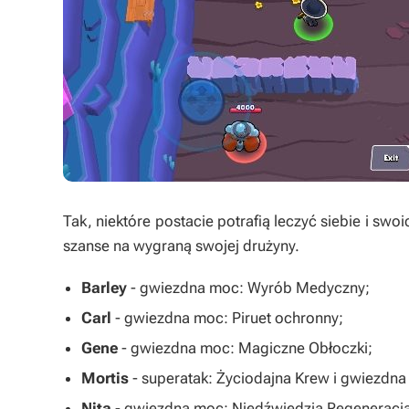
Tak, niektóre postacie potrafią leczyć siebie i sw
szanse na wygraną swojej drużyny.
Barley
- gwiezdna moc: Wyrób Medyczny;
Carl
- gwiezdna moc: Piruet ochronny;
Gene
- gwiezdna moc: Magiczne Obłoczki;
Mortis
- superatak: Życiodajna Krew i gwiezdna
Nita
- gwiezdna moc: Niedźwiedzia Regeneracja