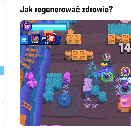

Jak regenerować zdrowie?



