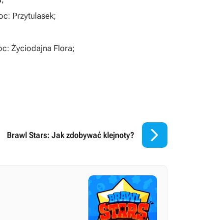
c: Przytulasek;
c: Życiodajna Flora;

Brawl Stars: Jak zdobywać klejnoty?