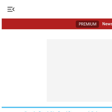

New
PREMIUM