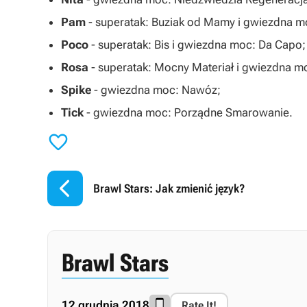
Pam
- superatak: Buziak od Mamy i gwiezdna mo
Poco
- superatak: Bis i gwiezdna moc: Da Capo;
Rosa
- superatak: Mocny Materiał i gwiezdna mo
Spike
- gwiezdna moc: Nawóz;
Tick
- gwiezdna moc: Porządne Smarowanie.


Brawl Stars: Jak zmienić język?
Brawl Stars
12 grudnia 2018
Rate It!