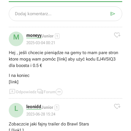

Dodaj komentarz...

moneyy
M
Junior
1
2025-03-04 00:21
Hej , jeśli chcecie pieniądze na gemy to mam pare stron
ktore mogą wam pomóc [link] aby użyć kodu EJ4VSIQ3
dla boosta i 0.5 €
I na koniec
[link]



Odpowiedz
Forum

leonidd
L
Junior
1
2023-06-28 15:24
Zobaczcie jaki fajny trailer do Brawl Stars
[ [link] ]