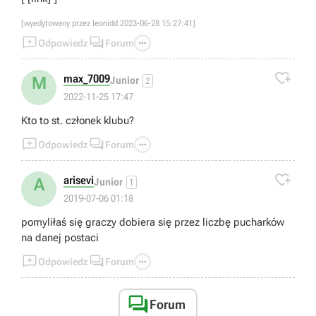
[wyedytowany przez leonidd 2023-06-28 15:27:41]



Odpowiedz
Forum

max_7009
M
Junior
2
2022-11-25 17:47
Kto to st. członek klubu?



Odpowiedz
Forum

arisevi
A
Junior
1
2019-07-06 01:18
pomyliłaś się graczy dobiera się przez liczbę pucharków
na danej postaci



Odpowiedz
Forum

Forum