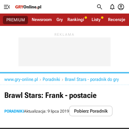




Newsroom
Gry
Rankingi
Listy
Recenzje
PREMIUM
www.gry-online.pl
Poradniki
Brawl Stars - poradnik do gry


Brawl Stars: Frank - postacie
Pobierz Poradnik
PORADNIKI
Aktualizacja:
9 lipca 2019