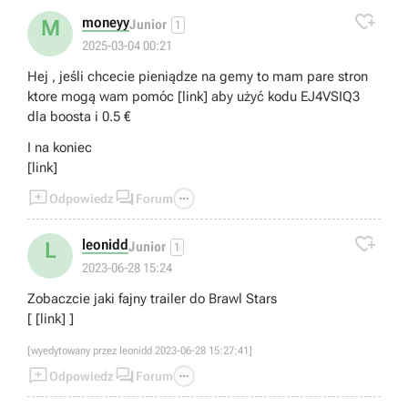

moneyy
M
Junior
1
2025-03-04 00:21
Hej , jeśli chcecie pieniądze na gemy to mam pare stron
ktore mogą wam pomóc [link] aby użyć kodu EJ4VSIQ3
dla boosta i 0.5 €
I na koniec
[link]



Odpowiedz
Forum

leonidd
L
Junior
1
2023-06-28 15:24
Zobaczcie jaki fajny trailer do Brawl Stars
[ [link] ]
[wyedytowany przez leonidd 2023-06-28 15:27:41]



Odpowiedz
Forum