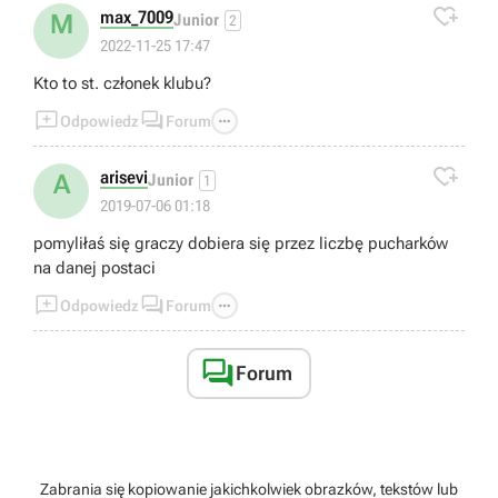

max_7009
M
Junior
2
2022-11-25 17:47
Kto to st. członek klubu?



Odpowiedz
Forum

arisevi
A
Junior
1
2019-07-06 01:18
pomyliłaś się graczy dobiera się przez liczbę pucharków
na danej postaci



Odpowiedz
Forum

Forum
Zabrania się kopiowanie jakichkolwiek obrazków, tekstów lub