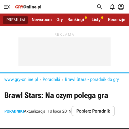




Newsroom
Gry
Rankingi
Listy
Recenzje
PREMIUM
www.gry-online.pl
Poradniki
Brawl Stars - poradnik do gry


Brawl Stars: Na czym polega gra
Pobierz Poradnik
PORADNIKI
Aktualizacja:
10 lipca 2019