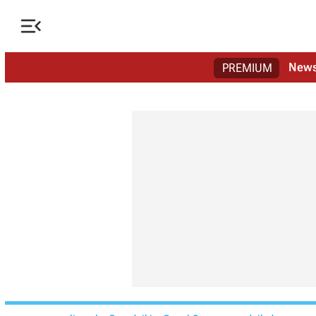

New
PREMIUM