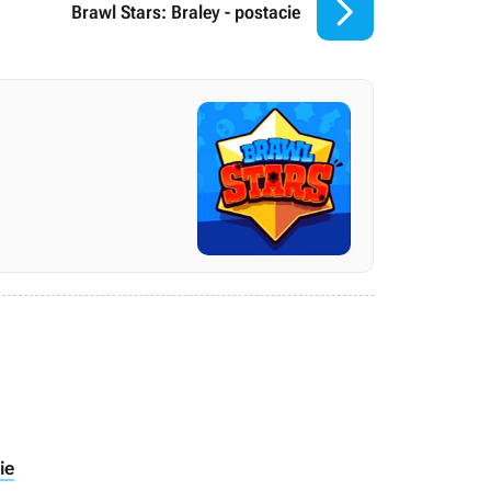

Brawl Stars: Braley - postacie
ie