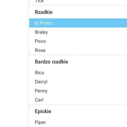
Tick
Rzadkie
El Primo
Braley
Poco
Rosa
Bardzo rzadkie
Rico
Darryl
Penny
Carl
Epickie
Piper