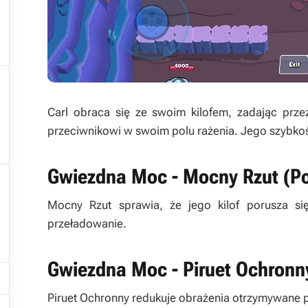

Carl obraca się ze swoim kilofem, zadając prz
przeciwnikowi w swoim polu rażenia. Jego szybkoś
Gwiezdna Moc - Mocny Rzut (P

Mocny Rzut sprawia, że jego kilof porusza s
przeładowanie.
Gwiezdna Moc - Piruet Ochronny

Piruet Ochronny redukuje obrażenia otrzymywane 