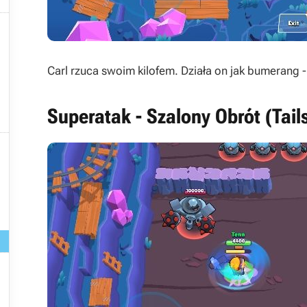

Carl rzuca swoim kilofem. Działa on jak bumeran
Superatak - Szalony Obrót (Tail

