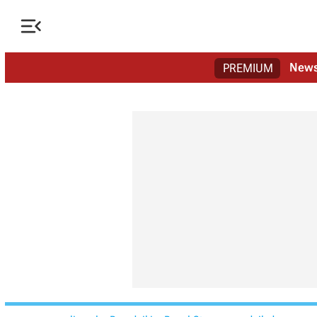

New
PREMIUM