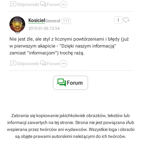



Odpowiedz
Forum

Kosiciel
1
Generał
117
😉
2019-01-06 13:54
Nie jest źle, ale styl z licznymi powtórzeniami i błędy (już
w pierwszym akapicie - "Dzięki naszym informacją"
zamiast "informacjom") trochę rażą.



Odpowiedz
Forum

Forum
Zabrania się kopiowanie jakichkolwiek obrazków, tekstów lub
informacji zawartych na tej stronie. Strona nie jest powiązana i/lub
wspierana przez twórców ani wydawców. Wszystkie loga i obrazki
są objęte prawami autorskimi należącymi do ich twórców.