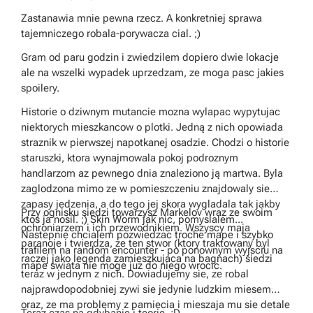
Zastanawia mnie pewna rzecz. A konkretniej sprawa
tajemniczego robala-porywacza cial. ;)
Gram od paru godzin i zwiedzilem dopiero dwie lokacje
ale na wszelki wypadek uprzedzam, ze moga pasc jakies
spoilery.
Historie o dziwnym mutancie mozna wylapac wypytujac
niektorych mieszkancow o plotki. Jedną z nich opowiada
straznik w pierwszej napotkanej osadzie. Chodzi o historie
staruszki, ktora wynajmowala pokoj podroznym
handlarzom az pewnego dnia znaleziono ją martwa. Byla
zaglodzona mimo ze w pomieszczeniu znajdowaly sie
zapasy jedzenia, a do tego jej skora wygladala tak jakby
Przy ognisku siedzi towarzysz Markelov wraz ze swoim
ktos ja nosil. ;) Skin Worm jak nic, pomyslalem...
ochroniarzem i ich przewodnikiem. Wszyscy maja
Nastepnie chcialem pozwiedzac troche mape i szybko
paranoje i twierdza, ze ten stwor (ktory traktowany byl
trafilem na random encounter - po ponownym wyjsciu na
raczej jako legenda zamieszkujaca na bagnach) siedzi
mape swiata nie moge juz do niego wrocic.
teraz w jednym z nich. Dowiadujemy sie, ze robal
najprawdopodobniej zywi sie jedynie ludzkim miesem
oraz, ze ma problemy z pamiecia i mieszaja mu sie detale
Teraz czas na gdybanie i teorie. :D