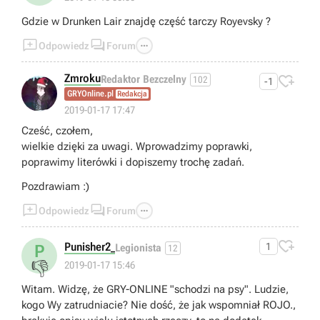
Gdzie w Drunken Lair znajdę część tarczy Royevsky ?



Odpowiedz
Forum
Zmroku

Redaktor Bezczelny
102
-1
GRYOnline.pl
Redakcja
👍
2019-01-17 17:47
Cześć, czołem,
wielkie dzięki za uwagi. Wprowadzimy poprawki,
poprawimy literówki i dopiszemy trochę zadań.
Pozdrawiam :)



Odpowiedz
Forum

Punisher2_
1
P
Legionista
12
👎
2019-01-17 15:46
Witam. Widzę, że GRY-ONLINE "schodzi na psy". Ludzie,
kogo Wy zatrudniacie? Nie dość, że jak wspomniał ROJO.,