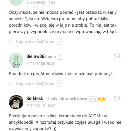
2022-09-25 17:39
Oczywiście, że nie można pobrać - jest przecież w early
accesie 1,5roku. Wziąłem premium aby pobrać kilka
poradników - więcej się w jajo nie zrobię. To nie jest taki
pierwszy przypadek, że gry-online wprowadząją w błąd.



Odpowiedz
Forum

Bielow86
B
Junior
3
😒
2021-07-08 20:49
Poradnik do gry Atom również nie może być pobrany?



Odpowiedz
Forum

Sir klesk
...ślady jak sanek płoza
276
2019-03-19 18:42
Przeklejam posta z sekcji komentarzy do ATOMu w
encyklopedii. A noz tutaj przykuje czyjas uwage i wspolnie
rozwiazemy zagadke? ;))