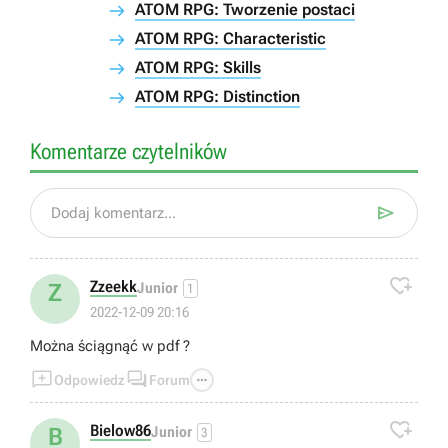
ATOM RPG: Tworzenie postaci
ATOM RPG: Characteristic
ATOM RPG: Skills
ATOM RPG: Distinction
Komentarze czytelników

Dodaj komentarz...

Zzeekk
Z
Junior
1
2022-12-09 20:16
Można ściągnąć w pdf ?



Odpowiedz
Forum

Bielow86
B
Junior
3