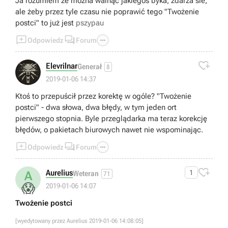
Ja rozumiem że można walnąć jakiegoś byka, zdarza sie,
ale żeby przez tyle czasu nie poprawić tego "Twożenie
postci" to już jest
pszypau



Odpowiedz
Forum

Elevrilnar
Generał
8
2019-01-06 14:37
Ktoś to przepuścił przez korektę w ogóle? "Twożenie
postci" - dwa słowa, dwa błędy, w tym jeden ort
pierwszego stopnia. Byle przeglądarka ma teraz korekcję
błędów, o pakietach biurowych nawet nie wspominając.



Odpowiedz
Forum

Aurelius
1
A
Weteran
71
😱
2019-01-06 14:07
Twożenie postci
[wyedytowany przez Aurelius 2019-01-06 14:08:05]