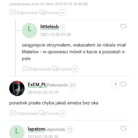
[wyedytowany przez Sir klesk 2019-03-19 18:48:08]
opisalem moglby prowadzic do odblokowania lub


zamkniecia jakiegos nowego zadania w przyszlosci?

Odpowiedz
Forum

littlehiob
L
1
2021-12-02 01:30
osiągnięcie otrzymałem, wskazałem że robala miał
Makelov - w opowiesci mówił o kocie a pozostali o
psie



Odpowiedz
Forum

ExEM_PL
1
Pretorianin
68
2019-01-25 13:19
poradnik pisała chyba jakaś ameba bez oka



Odpowiedz
Forum

lapatom
L
Legionista
12
2019-01-18 00:30