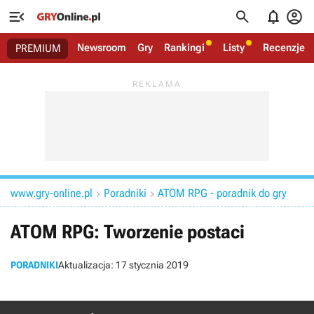




Newsroom
Gry
Rankingi
Listy
Recenzje
PREMIUM
www.gry-online.pl
Poradniki
ATOM RPG - poradnik do gry


ATOM RPG: Tworzenie postaci
PORADNIKI
Aktualizacja:
17 stycznia 2019