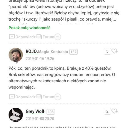
brakuje opisu wielu istotnych rzeczy, to na dodatek
"poradnik" ów (celowo wpisany w cudzysłów) pełen jest
błędów i tzw. literówek! Byłoby chyba lepiej, gdybyście się
trochę "skurczyli" jako zespół i pisali, co prawda, mniej
poradników, ale za to wysokiej jakości. Podobna sytuacja
Pokaż całą wiadomość
(lecz inna autorka) miała miejsce w poradniku do Spyro:



Odpowiedz
Forum
Reignited Trilogy. Krótko mówiąc: BRAK SŁÓW...
Pozdrawiam wszystkich graczy!

ROJO.
5
Magia Kontrastu
187
👎
2019-01-16 19:26
Póki co, ten poradnik to kpina. Brakuje z 40% questów.
Brak sekretów, eastereggów czy random encounterów. O
alternatywnych zakończeniach niektórych zadań nie
wspominając.



Odpowiedz
Forum

Grey Wolf
2
-
108
2019-01-08 20:20