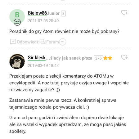

Bielow86
B
Junior
3
😒
2021-07-08 20:49
Poradnik do gry Atom również nie może być pobrany?



Odpowiedz
Forum

Sir klesk
...ślady jak sanek płoza
276
2019-03-19 18:42
Przeklejam posta z sekcji komentarzy do ATOMu w
encyklopedii. A noz tutaj przykuje czyjas uwage i wspolnie
rozwiazemy zagadke? ;))
Zastanawia mnie pewna rzecz. A konkretniej sprawa
tajemniczego robala-porywacza cial. ;)
Gram od paru godzin i zwiedzilem dopiero dwie lokacje
ale na wszelki wypadek uprzedzam, ze moga pasc jakies
spoilery.