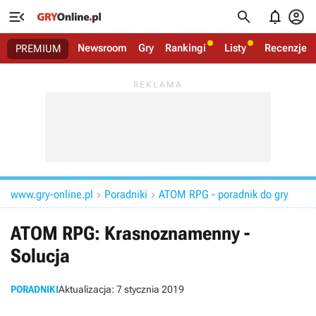




Newsroom
Gry
Rankingi
Listy
Recenzje
PREMIUM
www.gry-online.pl
Poradniki
ATOM RPG - poradnik do gry


ATOM RPG: Krasnoznamenny -
Solucja
PORADNIKI
Aktualizacja:
7 stycznia 2019