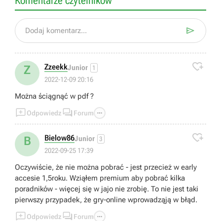
Komentarze czytelników

Dodaj komentarz...

Zzeekk
Z
Junior
1
2022-12-09 20:16
Można ściągnąć w pdf ?



Odpowiedz
Forum

Bielow86
B
Junior
3
2022-09-25 17:39
Oczywiście, że nie można pobrać - jest przecież w early
accesie 1,5roku. Wziąłem premium aby pobrać kilka
poradników - więcej się w jajo nie zrobię. To nie jest taki
pierwszy przypadek, że gry-online wprowadząją w błąd.



Odpowiedz
Forum