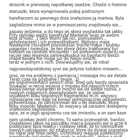
straznik w pierwszej napotkanej osadzie. Chodzi o historie
staruszki, ktora wynajmowala pokoj podroznym
handlarzom az pewnego dnia znaleziono ją martwa. Byla
zaglodzona mimo ze w pomieszczeniu znajdowaly sie
zapasy jedzenia, a do tego jej skora wygladala tak jakby
Przy ognisku siedzi towarzysz Markelov wraz ze swoim
ktos ja nosil. ;) Skin Worm jak nic, pomyslalem...
ochroniarzem i ich przewodnikiem. Wszyscy maja
Nastepnie chcialem pozwiedzac troche mape i szybko
paranoje i twierdza, ze ten stwor (ktory traktowany byl
trafilem na random encounter - po ponownym wyjsciu na
raczej jako legenda zamieszkujaca na bagnach) siedzi
mape swiata nie moge juz do niego wrocic.
teraz w jednym z nich. Dowiadujemy sie, ze robal
najprawdopodobniej zywi sie jedynie ludzkim miesem
oraz, ze ma problemy z pamiecia i mieszaja mu sie detale
Teraz czas na gdybanie i teorie. :D
we wspomnieniach swoich ofiar. Stad gdy kazdy opowiada
Szukajac w necie wyjscia z impasu dla naszych trzech
swoja wersje wydarzen te mocno sie od siebie roznia, z
nowych znajomych dowiedzialem sie, ze zadne
wyjatkiem kilku wspolnych fragmentow m.in. wszyscy
rozwiazanie nie daje na koniec jednoznacznej odpowiedzi.
potwierdzaja, ze zatrzymywali sie u tej staruszki, ktorą
Niby mowiac Markelovi, ze wszyscy sa zarazeni dostajemy
znaleziono zaglodzona.
opis, ze w jego spojrzeniu cos sie zmienilo, a on sam kaze
nam uciekac jezeli chcemy. To samo przewodnik, bardzo
Dodatkowo jakos na poczatku marca pojawilo sie w grze 6
podejrzany opis reakcji i ciekawy tekst, ze to niemozliwe
nowych osciagniec do zdobycia, ktore do dzisiaj pozostaja
bo robal jest tylko jeden. Ochroniarz reaguje powiedzmy
nieodkryte (na steam 0% osob je zdobylo). Jedno z nich