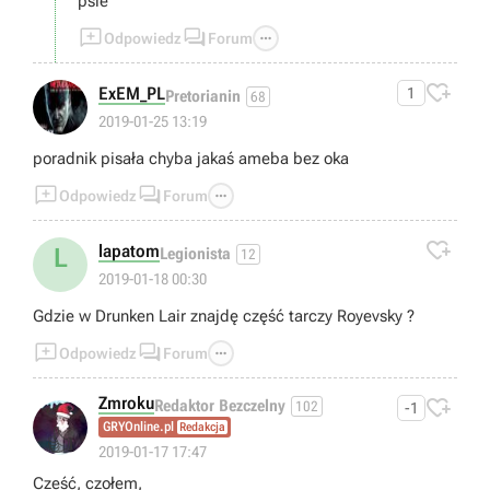
psie



Odpowiedz
Forum

ExEM_PL
1
Pretorianin
68
2019-01-25 13:19
poradnik pisała chyba jakaś ameba bez oka



Odpowiedz
Forum

lapatom
L
Legionista
12
2019-01-18 00:30
Gdzie w Drunken Lair znajdę część tarczy Royevsky ?



Odpowiedz
Forum
Zmroku

Redaktor Bezczelny
102
-1
GRYOnline.pl
Redakcja
👍
2019-01-17 17:47
Cześć, czołem,