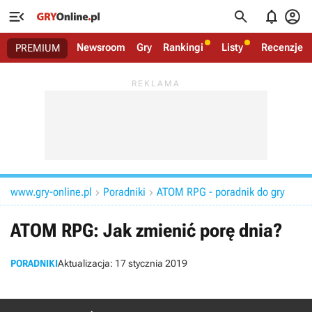




Newsroom
Gry
Rankingi
Listy
Recenzje
PREMIUM
www.gry-online.pl
Poradniki
ATOM RPG - poradnik do gry


ATOM RPG: Jak zmienić porę dnia?
PORADNIKI
Aktualizacja:
17 stycznia 2019