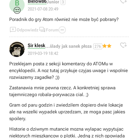

Bielow86
B
Junior
3
😒
2021-07-08 20:49
Poradnik do gry Atom również nie może być pobrany?



Odpowiedz
Forum

Sir klesk
...ślady jak sanek płoza
276
2019-03-19 18:42
Przeklejam posta z sekcji komentarzy do ATOMu w
encyklopedii. A noz tutaj przykuje czyjas uwage i wspolnie
rozwiazemy zagadke? ;))
Zastanawia mnie pewna rzecz. A konkretniej sprawa
tajemniczego robala-porywacza cial. ;)
Gram od paru godzin i zwiedzilem dopiero dwie lokacje
ale na wszelki wypadek uprzedzam, ze moga pasc jakies
spoilery.
Historie o dziwnym mutancie mozna wylapac wypytujac
niektorych mieszkancow o plotki. Jedną z nich opowiada