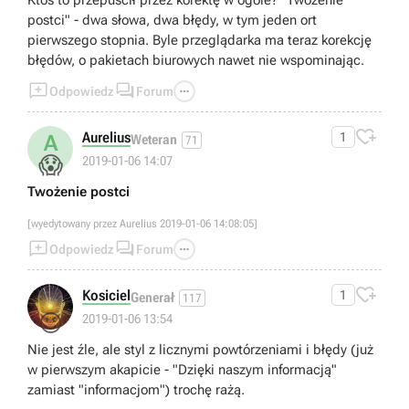
Ktoś to przepuścił przez korektę w ogóle? "Twożenie
postci" - dwa słowa, dwa błędy, w tym jeden ort
pierwszego stopnia. Byle przeglądarka ma teraz korekcję
błędów, o pakietach biurowych nawet nie wspominając.



Odpowiedz
Forum

Aurelius
1
A
Weteran
71
😱
2019-01-06 14:07
Twożenie postci
[wyedytowany przez Aurelius 2019-01-06 14:08:05]



Odpowiedz
Forum

Kosiciel
1
Generał
117
😉
2019-01-06 13:54
Nie jest źle, ale styl z licznymi powtórzeniami i błędy (już
w pierwszym akapicie - "Dzięki naszym informacją"
zamiast "informacjom") trochę rażą.