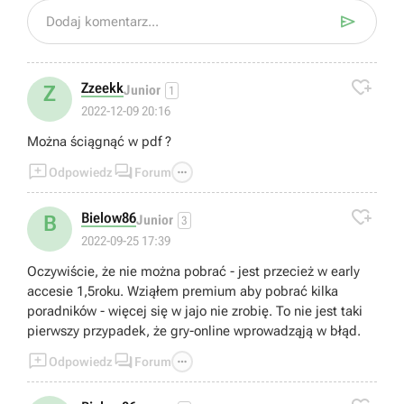

Dodaj komentarz...

Zzeekk
Z
Junior
1
2022-12-09 20:16
Można ściągnąć w pdf ?



Odpowiedz
Forum

Bielow86
B
Junior
3
2022-09-25 17:39
Oczywiście, że nie można pobrać - jest przecież w early
accesie 1,5roku. Wziąłem premium aby pobrać kilka
poradników - więcej się w jajo nie zrobię. To nie jest taki
pierwszy przypadek, że gry-online wprowadząją w błąd.



Odpowiedz
Forum