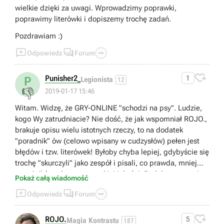
wielkie dzięki za uwagi. Wprowadzimy poprawki,
poprawimy literówki i dopiszemy trochę zadań.
Pozdrawiam :)



Odpowiedz
Forum

Punisher2_
1
P
Legionista
12
👎
2019-01-17 15:46
Witam. Widzę, że GRY-ONLINE "schodzi na psy". Ludzie,
kogo Wy zatrudniacie? Nie dość, że jak wspomniał ROJO.,
brakuje opisu wielu istotnych rzeczy, to na dodatek
"poradnik" ów (celowo wpisany w cudzysłów) pełen jest
błędów i tzw. literówek! Byłoby chyba lepiej, gdybyście się
trochę "skurczyli" jako zespół i pisali, co prawda, mniej
poradników, ale za to wysokiej jakości. Podobna sytuacja
Pokaż całą wiadomość
(lecz inna autorka) miała miejsce w poradniku do Spyro:



Odpowiedz
Forum
Reignited Trilogy. Krótko mówiąc: BRAK SŁÓW...
Pozdrawiam wszystkich graczy!

ROJO.
5
Magia Kontrastu
187