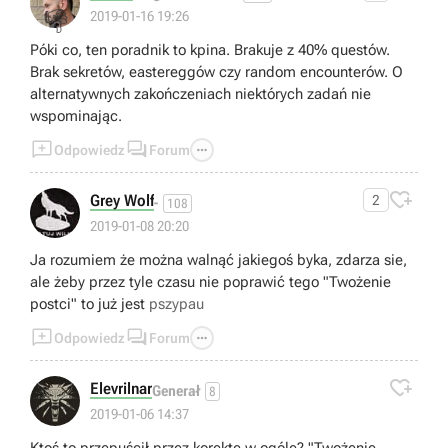
👎
2019-01-16 19:26
Póki co, ten poradnik to kpina. Brakuje z 40% questów.
Brak sekretów, eastereggów czy random encounterów. O
alternatywnych zakończeniach niektórych zadań nie
wspominając.



Odpowiedz
Forum

Grey Wolf
2
-
108
2019-01-08 20:20
Ja rozumiem że można walnąć jakiegoś byka, zdarza sie,
ale żeby przez tyle czasu nie poprawić tego "Twożenie
postci" to już jest
pszypau



Odpowiedz
Forum

Elevrilnar
Generał
8
2019-01-06 14:37