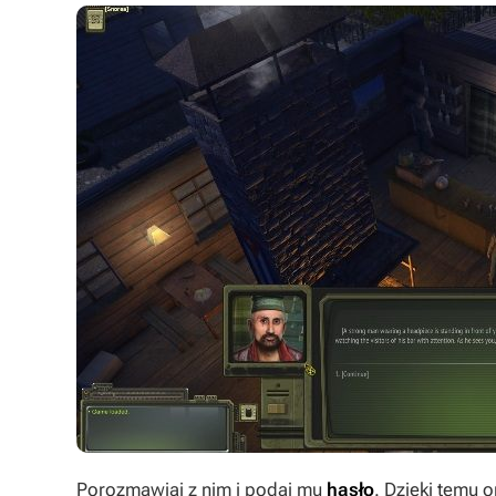
Porozmawiaj z nim i podaj mu
hasło
. Dzięki temu 