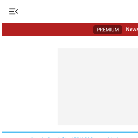

New
PREMIUM