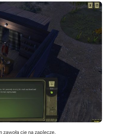
on zawoła cię na zaplecze.