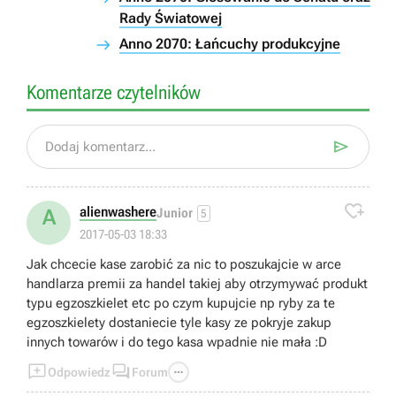
Rady Światowej
Anno 2070: Łańcuchy produkcyjne
Komentarze czytelników

Dodaj komentarz...

alienwashere
A
Junior
5
2017-05-03 18:33
Jak chcecie kase zarobić za nic to poszukajcie w arce
handlarza premii za handel takiej aby otrzymywać produkt
typu egzoszkielet etc po czym kupujcie np ryby za te
egzoszkielety dostaniecie tyle kasy ze pokryje zakup
innych towarów i do tego kasa wpadnie nie mała :D



Odpowiedz
Forum