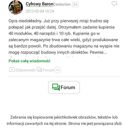

Cyfrowy Baron
Centurion
54
2012-02-04 10:24
Opis niedokładny. Już przy pierwszej misji trudno się
połapać jak przejść dalej. Otrzymałem zadanie kupienia
40 modułów, 40 narzędzi i 10 ryb. Kupienie go w
zalecanym magazynie trwa całe wieki, gdyż produkowane
są bardzo powoli. Po zbudowaniu magazynu na wyspie nie
mogę rozpocząć budowy innych obiektów. Pewnie
dlatego, że nie kupiłem wszystkich wymaganych
Pokaż całą wiadomość
surowców, mimo iż nie są mi na początku potrzebne w



Odpowiedz
Forum
takiej ilości. Złożyłem zamówienie i kupiłem moduły i
narzędzia gdzie indziej, ale mimo iż mam potrzebną ilość,
nadal nie wykonałem zleconego zadania, gdyż z jakichś

Forum
durnych powodów, muszę je kupić od Strinberga, tylko, że
ten produkuje je w ślimaczym tempie, więc muszę czekać
2 godziny, aż wyprodukuje wymaganą ilość, by posunąć
się dalej w grze.
Zabrania się kopiowanie jakichkolwiek obrazków, tekstów lub
informacji zawartych na tej stronie. Strona nie jest powiązana i/lub