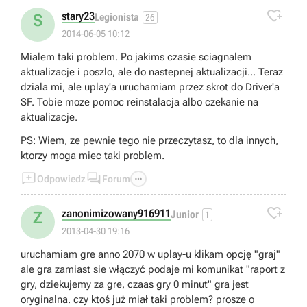

stary23
S
Legionista
26
2014-06-05 10:12
Mialem taki problem. Po jakims czasie sciagnalem
aktualizacje i poszlo, ale do nastepnej aktualizacji... Teraz
dziala mi, ale uplay'a uruchamiam przez skrot do Driver'a
SF. Tobie moze pomoc reinstalacja albo czekanie na
aktualizacje.
PS: Wiem, ze pewnie tego nie przeczytasz, to dla innych,
ktorzy moga miec taki problem.



Odpowiedz
Forum

zanonimizowany916911
Z
Junior
1
2013-04-30 19:16
uruchamiam gre anno 2070 w uplay-u klikam opcję "graj"
ale gra zamiast sie włączyć podaje mi komunikat "raport z
gry, dziekujemy za gre, czaas gry 0 minut" gra jest
oryginalna. czy ktoś już miał taki problem? prosze o