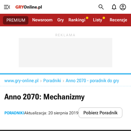




Newsroom
Gry
Rankingi
Listy
Recenzje
PREMIUM
www.gry-online.pl
Poradniki
Anno 2070 - poradnik do gry


Anno 2070: Mechanizmy
Pobierz Poradnik
PORADNIKI
Aktualizacja:
20 sierpnia 2019