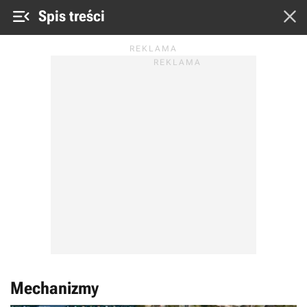


Spis treści
Mechanizmy