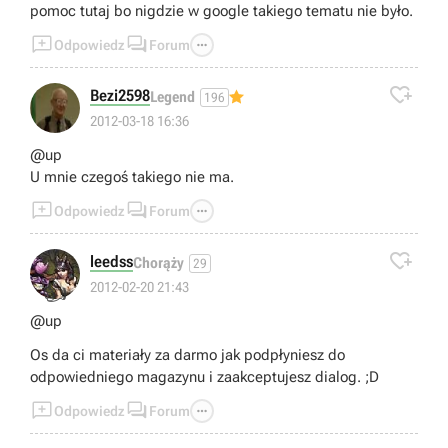
pomoc tutaj bo nigdzie w google takiego tematu nie było.



Odpowiedz
Forum

Bezi2598
Legend
196
2012-03-18 16:36
@up
U mnie czegoś takiego nie ma.



Odpowiedz
Forum

leedss
Chorąży
29
👍
2012-02-20 21:43
@up
Os da ci materiały za darmo jak podpłyniesz do
odpowiedniego magazynu i zaakceptujesz dialog. ;D



Odpowiedz
Forum