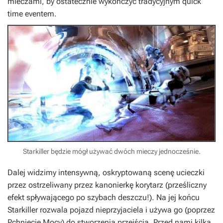
mieczami, by ostatecznie wykończyć tradycyjnym quick
time eventem.
Starkiller będzie mógł używać dwóch mieczy jednocześnie.
Dalej widzimy intensywną, oskryptowaną scenę ucieczki
przez ostrzeliwany przez kanonierkę korytarz (prześliczny
efekt spływającego po szybach deszczu!). Na jej końcu
Starkiller rozwala pojazd nieprzyjaciela i używa go (poprzez
Pchnięcie Mocy) do stworzenia przejścia. Przed nami kilka