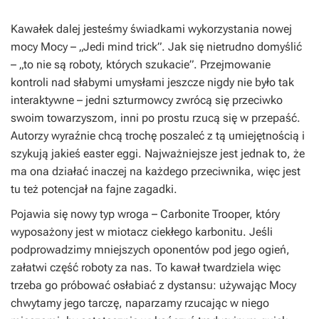
Kawałek dalej jesteśmy świadkami wykorzystania nowej
mocy Mocy – „Jedi mind trick”. Jak się nietrudno domyślić
– „to nie są roboty, których szukacie”. Przejmowanie
kontroli nad słabymi umysłami jeszcze nigdy nie było tak
interaktywne – jedni szturmowcy zwrócą się przeciwko
swoim towarzyszom, inni po prostu rzucą się w przepaść.
Autorzy wyraźnie chcą trochę poszaleć z tą umiejętnością i
szykują jakieś easter eggi. Najważniejsze jest jednak to, że
ma ona działać inaczej na każdego przeciwnika, więc jest
tu też potencjał na fajne zagadki.
Pojawia się nowy typ wroga – Carbonite Trooper, który
wyposażony jest w miotacz ciekłego karbonitu. Jeśli
podprowadzimy mniejszych oponentów pod jego ogień,
załatwi część roboty za nas. To kawał twardziela więc
trzeba go próbować osłabiać z dystansu: używając Mocy
chwytamy jego tarczę, naparzamy rzucając w niego