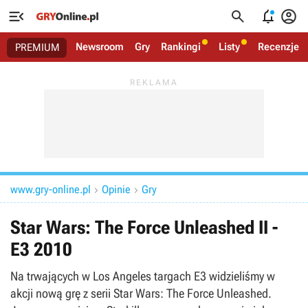




Newsroom
Gry
Rankingi
Listy
Recenzje
PREMIUM
www.gry-online.pl
Opinie
Gry


Star Wars: The Force Unleashed II -
E3 2010
Na trwających w Los Angeles targach E3 widzieliśmy w
akcji nową grę z serii Star Wars: The Force Unleashed.