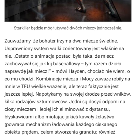
Starkiller będzie mógł używać dwóch mieczy jednocześnie.
Zauważamy, że bohater trzyma dwa miecze świetlne.
Usprawniony system walki zorientowany jest właśnie na
nie. „Ostatnio animacja postaci była taka, że miecz
zachowywał się jak kij baseballowy – tym razem działa
naprawdę jak miecz!” – mówi Hayden, chociaż nie wiem, o
co mu chodzi. Kombinacje miecza i Mocy zawsze robiły na
mnie w TFU wielkie wrażenie, ale teraz faktycznie jest
jeszcze lepiej. Napotykamy na swojej drodze przeciwników,
kilka rodzajów szturmowców. Jedni są dosyć odporni na
ciosy mieczem i lepiej ich eliminować z dystansu,
błyskawicami albo miotając jakieś kawały żelastwa
(powraca mechanizm ładowania każdego ciskanego
obiektu prądem, celem stworzenia granatu; również,