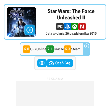
Star Wars: The Force
Unleashed II

Data wydania:
26 października 2010

6.0
7.1
6.3
GRYOnline
Gracze
Steam


Oceń Grę