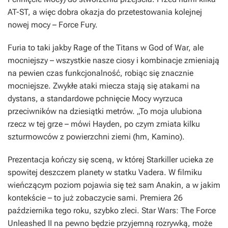
AT-ST, a więc dobra okazja do przetestowania kolejnej
nowej mocy – Force Fury.
Furia to taki jakby Rage of the Titans w God of War, ale
mocniejszy – wszystkie nasze ciosy i kombinacje zmieniają
na pewien czas funkcjonalność, robiąc się znacznie
mocniejsze. Zwykłe ataki miecza stają się atakami na
dystans, a standardowe pchnięcie Mocy wyrzuca
przeciwników na dziesiątki metrów. „To moja ulubiona
rzecz w tej grze – mówi Hayden, po czym zmiata kilku
szturmowców z powierzchni ziemi (hm, Kamino).
Prezentacja kończy się sceną, w której Starkiller ucieka ze
spowitej deszczem planety w statku Vadera. W filmiku
wieńczącym poziom pojawia się też sam Anakin, a w jakim
kontekście – to już zobaczycie sami. Premiera 26
października tego roku, szybko zleci. Star Wars: The Force
Unleashed II na pewno będzie przyjemną rozrywką, może