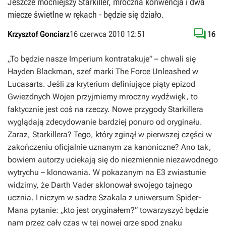
Jeszcze mocniejszy Starkiller, mroczna konwencja i dwa
miecze świetlne w rękach - będzie się działo.

Krzysztof Gonciarz
16 czerwca 2010 12:51
16
„To będzie nasze Imperium kontratakuje”
– chwali się
Hayden Blackman, szef marki
The Force Unleashed
w
Lucasarts. Jeśli za kryterium definiujące piąty epizod
Gwiezdnych Wojen
przyjmiemy mroczny wydźwięk, to
faktycznie jest coś na rzeczy. Nowe przygody Starkillera
wyglądają zdecydowanie bardziej ponuro od oryginału.
Zaraz, Starkillera? Tego, który zginął w pierwszej części w
zakończeniu oficjalnie uznanym za kanoniczne? Ano tak,
bowiem autorzy uciekają się do niezmiennie niezawodnego
wytrychu – klonowania. W pokazanym na E3 zwiastunie
widzimy, że Darth Vader sklonował swojego tajnego
ucznia. I niczym w sadze Szakala z uniwersum Spider-
Mana pytanie: „kto jest oryginałem?” towarzyszyć będzie
nam przez cały czas w tej nowej grze spod znaku