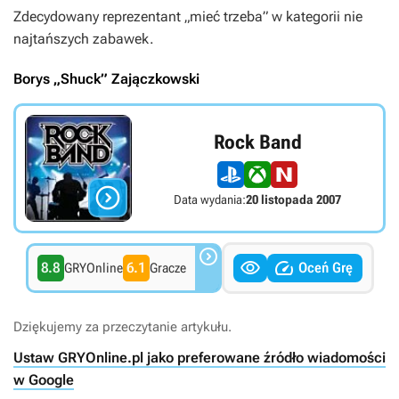
Zdecydowany reprezentant „mieć trzeba” w kategorii nie
najtańszych zabawek.
Borys „Shuck” Zajączkowski
Rock Band

Data wydania:
20 listopada 2007



8.8
6.1
Oceń Grę
GRYOnline
Gracze
Dziękujemy za przeczytanie artykułu.
Ustaw GRYOnline.pl jako preferowane źródło wiadomości
w Google