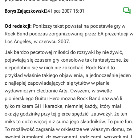

Borys Zajączkowski
24 lipca 2007 15:01
Od redakcji:
Poniższy tekst powstał na podstawie gry w
Rock Band podczas zorganizowanej przez EA prezentacji w
Los Angeles, w czerwcu 2007.
Jak bardzo pecetowej miłości do rozrywki by nie żywić,
pojawiają się czasem gry konsolowe tak fantastyczne, że
niepodobna się w nich nie zakochać.
Rock Band
to
przykład właśnie takiego objawienia, a jednocześnie jeden
z najlepiej zapowiadających się tytułów w planie
wydawniczym Electronic Arts. Owszem, w świetle
pionierskiego
Guitar Hero
można
Rock Band
nazwać li
tylko miksem GH i karaoke, niemniej każdy, który miał
okazję godzinkę przy tej gierce spędzić, zauważył, że ten
miks to dużo więcej niż suma jego składników. To
pure fun
.
To możliwość zagrania w orkiestrze we własnym domu, ze
swoimi kumplami, dziewczynami, rodzicami, wszystkimi. I