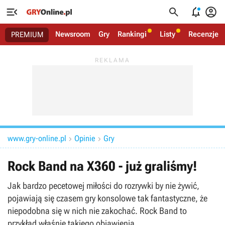




Newsroom
Gry
Rankingi
Listy
Recenzje
PREMIUM
www.gry-online.pl
Opinie
Gry


Rock Band na X360 - już graliśmy!
Jak bardzo pecetowej miłości do rozrywki by nie żywić,
pojawiają się czasem gry konsolowe tak fantastyczne, że
niepodobna się w nich nie zakochać. Rock Band to
przykład właśnie takiego objawienia.