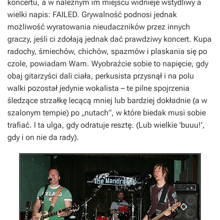
koncertu, a w należnym im miejscu widnieje wstydliwy a
wielki napis: FAILED. Grywalność podnosi jednak
możliwość wyratowania nieudaczników przez innych
graczy, jeśli ci zdołają jednak dać prawdziwy koncert. Kupa
radochy, śmiechów, chichów, spazmów i plaskania się po
czole, powiadam Wam. Wyobraźcie sobie to napięcie, gdy
obaj gitarzyści dali ciała, perkusista przysnął i na polu
walki pozostał jedynie wokalista – te pilne spojrzenia
śledzące strzałkę lecącą mniej lub bardziej dokładnie (a w
szalonym tempie) po „nutach”, w które biedak musi sobie
trafiać. I ta ulga, gdy odratuje resztę. (Lub wielkie 'buuu!',
gdy i on nie da rady).