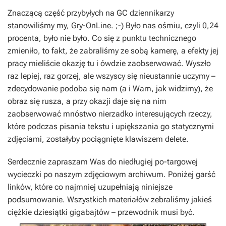
Znaczącą część przybyłych na GC dziennikarzy
stanowiliśmy my, Gry-OnLine. ;-) Było nas ośmiu, czyli 0,24
procenta, było nie było. Co się z punktu technicznego
zmieniło, to fakt, że zabraliśmy ze sobą kamerę, a efekty jej
pracy mieliście okazję tu i ówdzie zaobserwować. Wyszło
raz lepiej, raz gorzej, ale wszyscy się nieustannie uczymy –
zdecydowanie podoba się nam (a i Wam, jak widzimy), że
obraz się rusza, a przy okazji daje się na nim
zaobserwować mnóstwo nierzadko interesujących rzeczy,
które podczas pisania tekstu i upiększania go statycznymi
zdjęciami, zostałyby pociągnięte klawiszem delete.
Serdecznie zapraszam Was do niedługiej po-targowej
wycieczki po naszym zdjęciowym archiwum. Poniżej garść
linków, które co najmniej uzupełniają niniejsze
podsumowanie. Wszystkich materiałów zebraliśmy jakieś
ciężkie dziesiątki gigabajtów – przewodnik musi być.