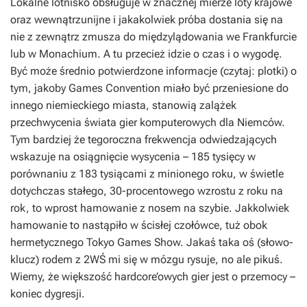
Lokalne lotnisko obsługuje w znacznej mierze loty krajowe
oraz wewnątrzunijne i jakakolwiek próba dostania się na
nie z zewnątrz zmusza do międzylądowania we Frankfurcie
lub w Monachium. A tu przecież idzie o czas i o wygodę.
Być może średnio potwierdzone informacje (czytaj: plotki) o
tym, jakoby Games Convention miało być przeniesione do
innego niemieckiego miasta, stanowią zalążek
przechwycenia świata gier komputerowych dla Niemców.
Tym bardziej że tegoroczna frekwencja odwiedzających
wskazuje na osiągnięcie wysycenia – 185 tysięcy w
porównaniu z 183 tysiącami z minionego roku, w świetle
dotychczas stałego, 30-procentowego wzrostu z roku na
rok, to wprost hamowanie z nosem na szybie. Jakkolwiek
hamowanie to nastąpiło w ścisłej czołówce, tuż obok
hermetycznego Tokyo Games Show. Jakaś taka oś (słowo-
klucz) rodem z 2WŚ mi się w mózgu rysuje, no ale pikuś.
Wiemy, że większość hardcore’owych gier jest o przemocy –
koniec dygresji.