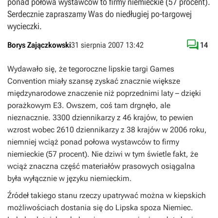
ponad połowa wystawców to firmy niemieckie (57 procent).
Serdecznie zapraszamy Was do niedługiej po-targowej
wycieczki.

Borys Zajączkowski
31 sierpnia 2007 13:42
14
Wydawało się, że tegoroczne lipskie targi Games
Convention miały szansę zyskać znacznie większe
międzynarodowe znaczenie niż poprzednimi laty – dzięki
porażkowym E3. Owszem, coś tam drgnęło, ale
nieznacznie. 3300 dziennikarzy z 46 krajów, to pewien
wzrost wobec 2610 dziennikarzy z 38 krajów w 2006 roku,
niemniej wciąż ponad połowa wystawców to firmy
niemieckie (57 procent). Nie dziwi w tym świetle fakt, że
wciąż znaczna część materiałów prasowych osiągalna
była wyłącznie w języku niemieckim.
Źródeł takiego stanu rzeczy upatrywać można w kiepskich
możliwościach dostania się do Lipska spoza Niemiec.