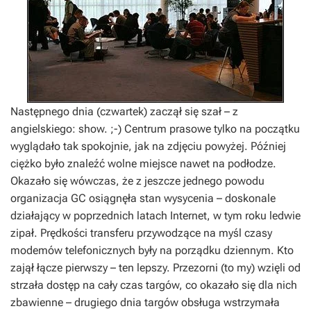
Następnego dnia (czwartek) zaczął się szał – z
angielskiego: show. ;-) Centrum prasowe tylko na początku
wyglądało tak spokojnie, jak na zdjęciu powyżej. Później
ciężko było znaleźć wolne miejsce nawet na podłodze.
Okazało się wówczas, że z jeszcze jednego powodu
organizacja GC osiągnęła stan wysycenia – doskonale
działający w poprzednich latach Internet, w tym roku ledwie
zipał. Prędkości transferu przywodzące na myśl czasy
modemów telefonicznych były na porządku dziennym. Kto
zajął łącze pierwszy – ten lepszy. Przezorni (to my) wzięli od
strzała dostęp na cały czas targów, co okazało się dla nich
zbawienne – drugiego dnia targów obsługa wstrzymała