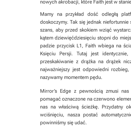
nowych akrobacji, które Faith jest w stan
Mamy na przykład dość odległą plat
doskoczymy. Tak się jednak niefortunnie 
szans, aby przed skokiem wziąć wystarc
kątem dziewięćdziesięciu stopni do miej
padzie przycisk L1, Faith wbiega na śc
Księciu Persji
. Tutaj jest identyczni
przeskakiwanie z drążka na drążek nic
najważniejszy jest odpowiedni rozbieg
nazywamy momentem pędu.
Mirror’s Edge
z pewnością zmusi nas 
pomagać oznaczone na czerwono elementy
nas na właściwą ścieżkę. Przydatny ok
wciśnięciu, nasza postać automatyczn
powinniśmy się udać.