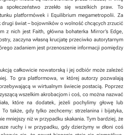
twa społeczeństwo zrzekło się wszelkich praw. To
unku platformówek i
Equilibrium
megametropolii. Za
nak drugi świat – bojowników o wolność chcących zrzucić
 z nich jest Faith, główna bohaterka
Mirror’s Edge
,
iostry, zaczyna własną krucjatę przeciwko autorytarnym
tórego zadaniem jest przenoszenie informacji pomiędzy
kcją całkowicie nowatorską i jej odbiór może zależeć
iej. To gra platformowa, w której autorzy pozwalają
 przebywającą w wirtualnym świecie postacią. Poprzez
arzyszącą wszelkim akrobacjom i coś, co można nazwać
ała, które na dodatek, jeżeli pochylimy głowę lub
To także, gdy tylko zechcemy: strzelanina i bijatyka,
ie mniejszy niż w przypadku skakania. Tym bardziej, że
sze ruchy i w przypadku, gdy dzierżymy w dłoni coś