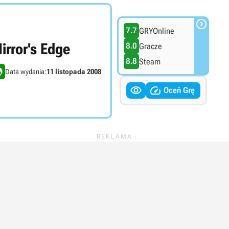

7.7
GRYOnline
irror's Edge
8.0
Gracze
8.8
Steam
Data wydania:
11 listopada 2008


Oceń Grę