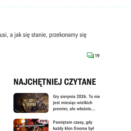
i, a jak się stanie, przekonamy się

19
NAJCHĘTNIEJ CZYTANE
Gry sierpnia 2026. To nie
jest miesiąc wielkich
premier, ale właśnie
dlatego warto przyjrzeć
mu się uważniej
Pamiętam czasy, gdy
każdy klon Dooma był