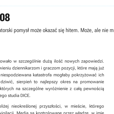
008
orski pomysł może okazać się hitem. Może, ale nie mus
towało w szczególnie dużą ilość nowych zapowiedzi.
wieniu dziennikarzom i graczom pozycji, które mają już
 niespodziewana katastrofa mogłaby pokrzyżować ich
ziwić, sierpień to najlepszy okres na promowanie
 których na szczególne wyróżnienie z całą pewnością
go studia DICE.
żej nieokreślonej przyszłości, w mieście, którego
igilacji. Media są kontrolowane przez władze, w imię