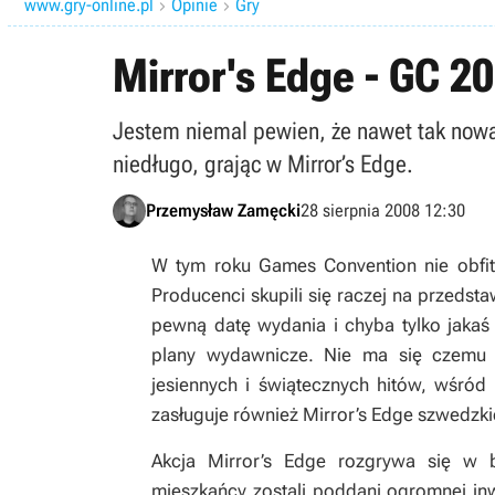
www.gry-online.pl
Opinie
Gry


Mirror's Edge - GC 2
Jestem niemal pewien, że nawet tak nowat
niedługo, grając w Mirror’s Edge.
Przemysław Zamęcki
28 sierpnia 2008 12:30
W tym roku
Games Convention
nie obfi
Producenci skupili się raczej na przedsta
pewną datę wydania i chyba tylko jakaś
plany wydawnicze. Nie ma się czemu d
jesiennych i świątecznych hitów, wśród
zasługuje również
Mirror’s Edge
szwedzkie
Akcja
Mirror’s Edge
rozgrywa się w bli
mieszkańcy zostali poddani ogromnej inw