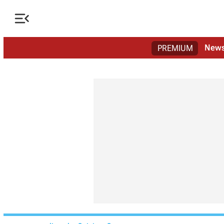

New
PREMIUM