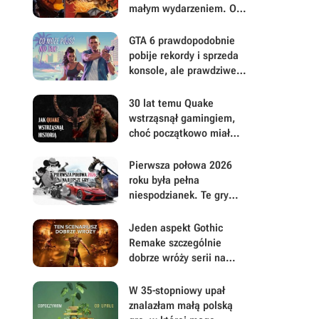
małym wydarzeniem. Oto
moje mniej oczywiste
FPS-y lat 90.
GTA 6 prawdopodobnie
pobije rekordy i sprzeda
konsole, ale prawdziwe
pytanie brzmi, ile gracze
będą musieli mu
30 lat temu Quake
wybaczyć
wstrząsnął gamingiem,
choć początkowo miał
być zupełnie inną grą
Pierwsza połowa 2026
roku była pełna
niespodzianek. Te gry
najbardziej zasłużyły na
uwagę i Wasz czas
Jeden aspekt Gothic
Remake szczególnie
dobrze wróży serii na
przyszłość. Scenarzyści
mają powody do dumy
W 35-stopniowy upał
znalazłam małą polską