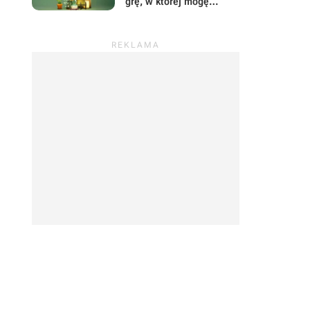
grę, w której mogę
prowadzić sklep z
roślinami i odpocząć od
wszystkiego