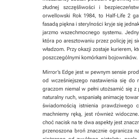
złudnej szczęśliwości i bezpieczeńs
orwellowski
Rok 1984
, to
Half-Life 2
gat
fasadą piękna i sterylności kryje się jed
jarzmo wszechmocnego systemu. Jednym
która po aresztowaniu przez policję jej s
władzom. Przy okazji zostaje kurierem, k
poszczególnymi komórkami bojowników.
Mirror’s Edge
jest w pewnym sensie produ
od wcześniejszego nastawienia się do n
graczom niemal w pełni utożsamić się z
naturalny ruch, wspaniałą animację tow
świadomością istnienia prawdziwego ci
machniemy ręką, jest również widoczne. 
choć nacisk na te dwa aspekty jest znaczn
przenoszona broń znacznie ogranicza na