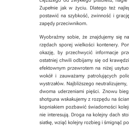
cięższego od zwykłego pistoletu, nagle 
Zupełnie jak w życiu. Dlatego też najl
postawić na szybkość, zwinność i gracj
zapędy przeciwnikom.
Wyobraźmy sobie, że znajdujemy się na
rzędach sporej wielkości kontenery. Pom
okazję, by przechwycić informacje prz
ostatniej chwili odbijamy się od krawę
efektownym przewrotem na niżej usytu
wokół i zauważamy patrolujących poli
wystrzałów. Najbliższego neutralizujemy,
dwoma uderzeniami pięści. Znowu bieg.
shotguna wskakujemy z rozpędu na ścia
kopniakiem pozbawić świadomości kolejneg
nie interesują. Droga na kolejny dach st
siatkę, wziąć kolejny rozbieg i śmignąć p