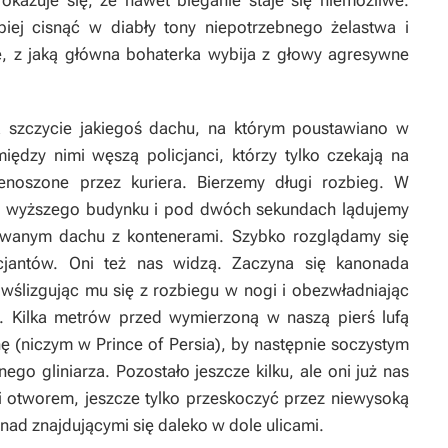
okazuje się, że nawet bieganie staje się niemożliwe.
epiej cisnąć w diabły tony niepotrzebnego żelastwa i
ę, z jaką główna bohaterka wybija z głowy agresywne
 szczycie jakiegoś dachu, na którym poustawiano w
iędzy nimi węszą policjanci, którzy tylko czekają na
enoszone przez kuriera. Bierzemy długi rozbieg. W
dzi wyższego budynku i pod dwóch sekundach lądujemy
owanym dachu z kontenerami. Szybko rozglądamy się
cjantów. Oni też nas widzą. Zaczyna się kanonada
 wślizgując mu się z rozbiegu w nogi i obezwładniając
 Kilka metrów przed wymierzoną w naszą pierś lufą
nę (niczym w
Prince of Persia
), by następnie soczystym
o gliniarza. Pozostało jeszcze kilku, ale oni już nas
oi otworem, jeszcze tylko przeskoczyć przez niewysoką
onad znajdującymi się daleko w dole ulicami.