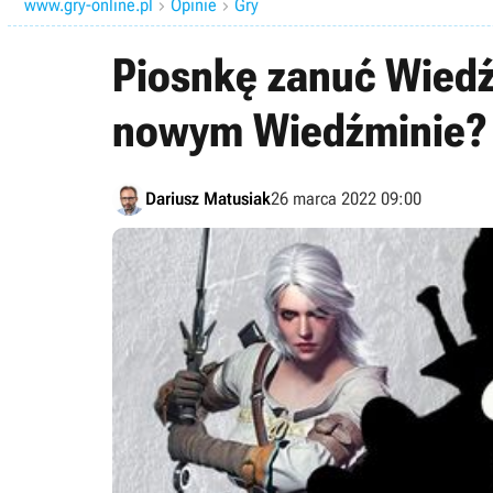
www.gry-online.pl
Opinie
Gry


Piosnkę zanuć Wiedź
nowym Wiedźminie?
Dariusz Matusiak
26 marca 2022 09:00