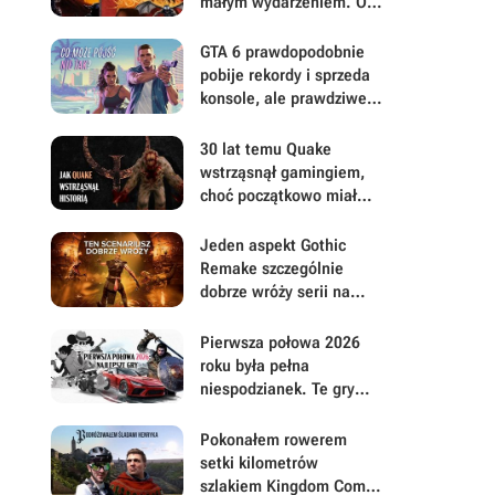
małym wydarzeniem. Oto
moje mniej oczywiste
FPS-y lat 90.
GTA 6 prawdopodobnie
pobije rekordy i sprzeda
konsole, ale prawdziwe
pytanie brzmi, ile gracze
będą musieli mu
30 lat temu Quake
wybaczyć
wstrząsnął gamingiem,
choć początkowo miał
być zupełnie inną grą
Jeden aspekt Gothic
Remake szczególnie
dobrze wróży serii na
przyszłość. Scenarzyści
mają powody do dumy
Pierwsza połowa 2026
roku była pełna
niespodzianek. Te gry
najbardziej zasłużyły na
uwagę i Wasz czas
Pokonałem rowerem
setki kilometrów
szlakiem Kingdom Come: