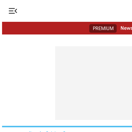

New
PREMIUM