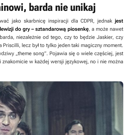
nowi, barda nie unikaj
tować jako skarbnicę inspiracji dla CDPR, jednak
jest
lewizji do gry – sztandarową piosenkę
, a może nawet
 barda, niezależnie od tego, czy to będzie Jaskier, czy
a Priscilli, lecz był to tylko jeden taki magiczny moment.
awdziwy „theme song”. Pojawia się o wiele częściej, jest
 znakomicie w każdej wersji językowej, no i nie można