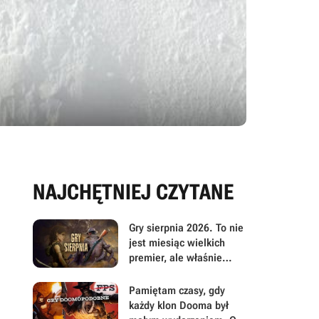
NAJCHĘTNIEJ CZYTANE
Gry sierpnia 2026. To nie
jest miesiąc wielkich
premier, ale właśnie
dlatego warto przyjrzeć
mu się uważniej
Pamiętam czasy, gdy
każdy klon Dooma był