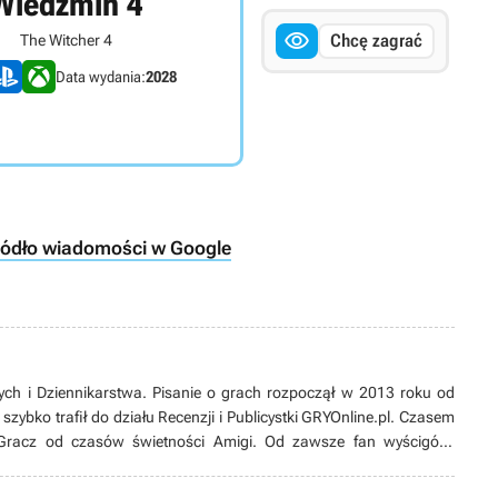
Wiedźmin 4

Chcę zagrać
The Witcher 4
Data wydania:
2028
ródło wiadomości w Google
ch i Dziennikarstwa. Pisanie o grach rozpoczął w 2013 roku od
zybko trafił do działu Recenzji i Publicystki GRYOnline.pl. Czasem
i. Gracz od czasów świetności Amigi. Od zawsze fan wyścigów,
nin militarnych oraz gier z wciągającą fabułą lub wyjątkowym stylem
uczy latać w symulatorach nowoczesnych myśliwców bojowych na