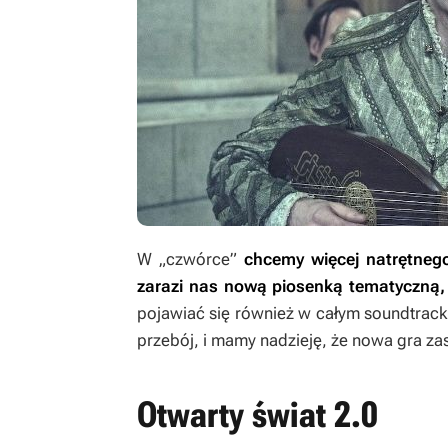
W „czwórce”
chcemy więcej natrętneg
zarazi nas nową piosenką tematyczn
pojawiać się również w całym soundtrack
przebój, i mamy nadzieję, że nowa gra z
Otwarty świat 2.0