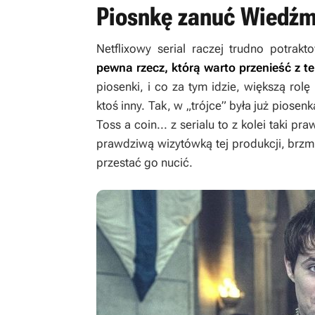
Piosnkę zanuć Wiedźmi
Netflixowy serial raczej trudno potrak
pewna rzecz, którą warto przenieść z te
piosenki, i co za tym idzie, większą rolę
ktoś inny. Tak, w „trójce” była już piosenk
Toss a coin...
z serialu to z kolei taki pr
prawdziwą wizytówką tej produkcji, brzmi
przestać go nucić.