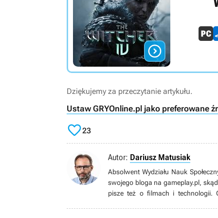

Dziękujemy za przeczytanie artykułu.
Ustaw GRYOnline.pl jako preferowane ź

23
Autor:
Dariusz Matusiak
Absolwent Wydziału Nauk Społeczny
swojego bloga na gameplay.pl, skąd s
pisze też o filmach i technologi
realistycznych symulatorów i strzela
artystycznym. W wolnych chwilach 