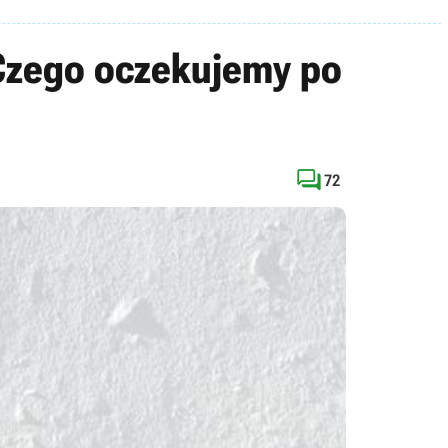
 Czego oczekujemy po

72