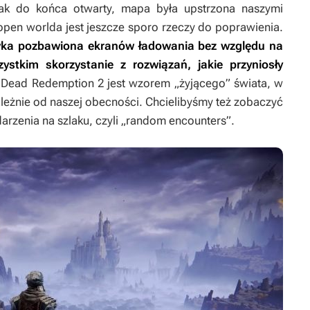
tak do końca otwarty, mapa była upstrzona naszymi
 open worlda jest jeszcze sporo rzeczy do poprawienia.
ywka pozbawiona ekranów ładowania bez względu na
ystkim skorzystanie z rozwiązań, jakie przyniosły
 Dead Redemption 2
jest wzorem „żyjącego” świata, w
ależnie od naszej obecności. Chcielibyśmy też zobaczyć
rzenia na szlaku, czyli „random encounters”.