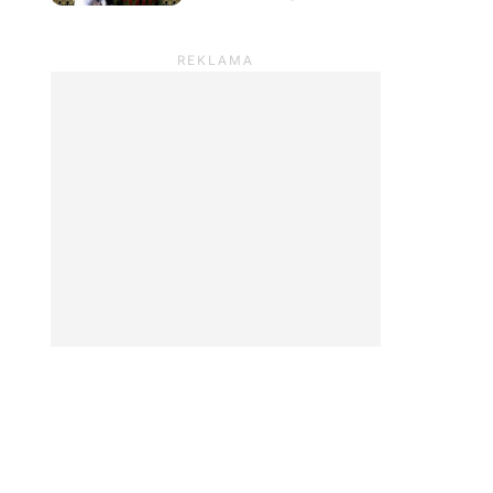
Deliverance, by na
własną rękę poszukać
śladów Henryka ze
Skalicy