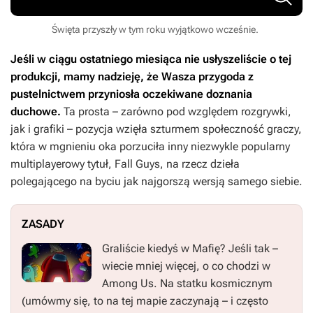
Święta przyszły w tym roku wyjątkowo wcześnie.
Jeśli w ciągu ostatniego miesiąca nie usłyszeliście o tej
produkcji, mamy nadzieję, że Wasza przygoda z
pustelnictwem przyniosła oczekiwane doznania
duchowe.
Ta prosta – zarówno pod względem rozgrywki,
jak i grafiki – pozycja wzięła szturmem społeczność graczy,
która w mgnieniu oka porzuciła inny niezwykle popularny
multiplayerowy tytuł,
Fall Guys
, na rzecz dzieła
polegającego na byciu jak najgorszą wersją samego siebie.
ZASADY
Graliście kiedyś w
Mafię
? Jeśli tak –
wiecie mniej więcej, o co chodzi w
Among Us.
Na statku kosmicznym
(umówmy się, to na tej mapie zaczynają – i często