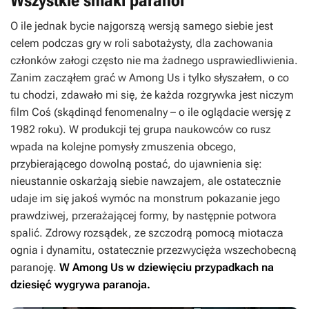
Wszystkie smaki paranoi
O ile jednak bycie najgorszą wersją samego siebie jest
celem podczas gry w roli sabotażysty, dla zachowania
członków załogi często nie ma żadnego usprawiedliwienia.
Zanim zacząłem grać w
Among Us
i tylko słyszałem, o co
tu chodzi, zdawało mi się, że każda rozgrywka jest niczym
film
Coś
(skądinąd fenomenalny – o ile oglądacie wersję z
1982 roku). W produkcji tej grupa naukowców co rusz
wpada na kolejne pomysły zmuszenia obcego,
przybierającego dowolną postać, do ujawnienia się:
nieustannie oskarżają siebie nawzajem, ale ostatecznie
udaje im się jakoś wymóc na monstrum pokazanie jego
prawdziwej, przerażającej formy, by następnie potwora
spalić. Zdrowy rozsądek, ze szczodrą pomocą miotacza
ognia i dynamitu, ostatecznie przezwycięża wszechobecną
paranoję.
W
Among Us
w dziewięciu przypadkach na
dziesięć wygrywa paranoja.