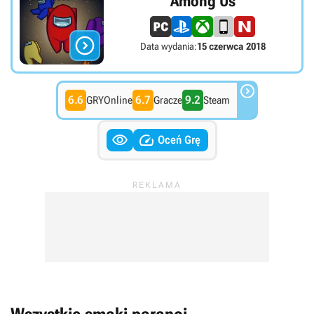
Among Us

Data wydania:
15 czerwca 2018

6.6
6.7
9.2
GRYOnline
Gracze
Steam


Oceń Grę