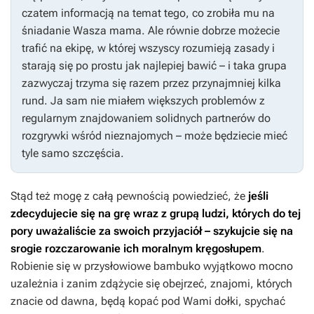
czatem informacją na temat tego, co zrobiła mu na
śniadanie Wasza mama. Ale równie dobrze możecie
trafić na ekipę, w której wszyscy rozumieją zasady i
starają się po prostu jak najlepiej bawić – i taka grupa
zazwyczaj trzyma się razem przez przynajmniej kilka
rund. Ja sam nie miałem większych problemów z
regularnym znajdowaniem solidnych partnerów do
rozgrywki wśród nieznajomych – może będziecie mieć
tyle samo szczęścia.
Stąd też mogę z całą pewnością powiedzieć, że
jeśli
zdecydujecie się na grę wraz z grupą ludzi, których do tej
pory uważaliście za swoich przyjaciół – szykujcie się na
srogie rozczarowanie ich moralnym kręgosłupem
.
Robienie się w przysłowiowe bambuko wyjątkowo mocno
uzależnia i zanim zdążycie się obejrzeć, znajomi, których
znacie od dawna, będą kopać pod Wami dołki, spychać