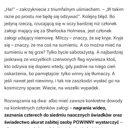
„Ha!” – zakrzykniecie z triumfalnym uśmiechem. – „W takim
razie po prostu nie będę się odzywać”. Kolejny błąd. Bo
jedyną rzeczą, rzucającą się w oczy bardziej niż członek
załogi mający się za Sherlocka Holmesa, jest członek
załogi udający niemowę. Milczy – znaczy, że się kryje. Kryje
się – znaczy, że ma coś na sumieniu. A co można mieć na
sumieniu w tej grze? Tylko bycie sabotażystą. A najbardziej
jaskrawą ze wszystkich czerwonych flag wywiesza ktoś,
kto odzywa się dopiero wtedy, gdy padnie na niego cień
oskarżenia, bo pamiętajcie: tylko winny się tłumaczy. A
jeśli nawet jest niewinny, i tak nie zaszkodzi wysłać go na
kosmiczny spacer. Wiecie, na wszelki wypadek.
Rozwiązania są dwa: albo mieć zawsze konkretne dowody
na konkretnych członków załogi –
nagrania wideo,
zeznania czterech do siedmiu naocznych świadków oraz
świadectwo akurat zabitej osoby POWINNY wystarczyć
–