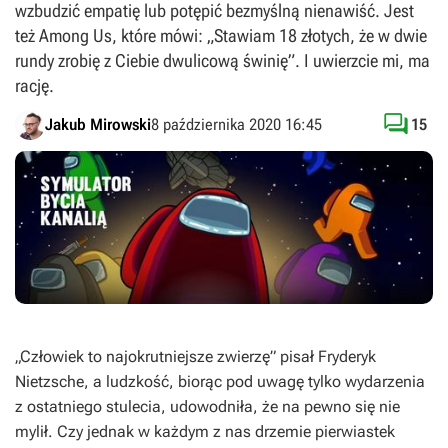
wzbudzić empatię lub potępić bezmyślną nienawiść. Jest
też Among Us, które mówi: „Stawiam 18 złotych, że w dwie
rundy zrobię z Ciebie dwulicową świnię”. I uwierzcie mi, ma
rację.

Jakub Mirowski
8 października 2020 16:45
15
„Człowiek to najokrutniejsze zwierzę” pisał Fryderyk
Nietzsche, a ludzkość, biorąc pod uwagę tylko wydarzenia
z ostatniego stulecia, udowodniła, że na pewno się nie
mylił. Czy jednak w każdym z nas drzemie pierwiastek