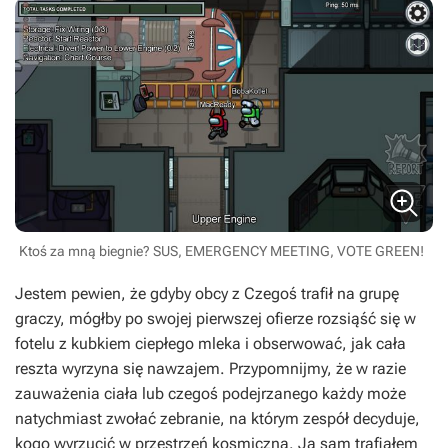
Ktoś za mną biegnie? SUS, EMERGENCY MEETING, VOTE GREEN!
Jestem pewien, że gdyby obcy z
Czegoś
trafił na grupę
graczy, mógłby po swojej pierwszej ofierze rozsiąść się w
fotelu z kubkiem ciepłego mleka i obserwować, jak cała
reszta wyrzyna się nawzajem. Przypomnijmy, że w razie
zauważenia ciała lub czegoś podejrzanego każdy może
natychmiast zwołać zebranie, na którym zespół decyduje,
kogo wyrzucić w przestrzeń kosmiczną. Ja sam trafiałem