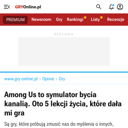




Newsroom
Gry
Rankingi
Listy
Recenzje
PREMIUM
www.gry-online.pl
Opinie
Gry


Among Us to symulator bycia
kanalią. Oto 5 lekcji życia, które dała
mi gra
Są gry, które próbują zmusić nas do myślenia o innych,