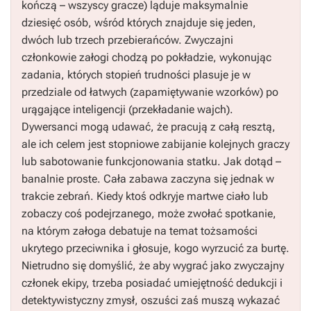
kończą – wszyscy gracze) ląduje maksymalnie
dziesięć osób, wśród których znajduje się jeden,
dwóch lub trzech przebierańców. Zwyczajni
członkowie załogi chodzą po pokładzie, wykonując
zadania, których stopień trudności plasuje je w
przedziale od łatwych (zapamiętywanie wzorków) po
urągające inteligencji (przekładanie wajch).
Dywersanci mogą udawać, że pracują z całą resztą,
ale ich celem jest stopniowe zabijanie kolejnych graczy
lub sabotowanie funkcjonowania statku. Jak dotąd –
banalnie proste. Cała zabawa zaczyna się jednak w
trakcie zebrań. Kiedy ktoś odkryje martwe ciało lub
zobaczy coś podejrzanego, może zwołać spotkanie,
na którym załoga debatuje na temat tożsamości
ukrytego przeciwnika i głosuje, kogo wyrzucić za burtę.
Nietrudno się domyślić, że aby wygrać jako zwyczajny
członek ekipy, trzeba posiadać umiejętność dedukcji i
detektywistyczny zmysł, oszuści zaś muszą wykazać