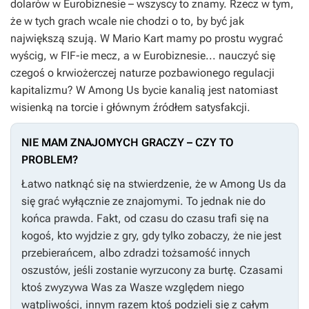
dolarów w
Eurobiznesie
– wszyscy to znamy. Rzecz w tym,
że w tych grach wcale nie chodzi o to, by być jak
największą szują. W
Mario Kart
mamy po prostu wygrać
wyścig, w
FIF-ie
mecz, a w
Eurobiznesie
... nauczyć się
czegoś o krwiożerczej naturze pozbawionego regulacji
kapitalizmu? W
Among Us
bycie kanalią jest natomiast
wisienką na torcie i głównym źródłem satysfakcji.
NIE MAM ZNAJOMYCH GRACZY – CZY TO
PROBLEM?
Łatwo natknąć się na stwierdzenie, że w
Among Us
da
się grać wyłącznie ze znajomymi. To jednak nie do
końca prawda. Fakt, od czasu do czasu trafi się na
kogoś, kto wyjdzie z gry, gdy tylko zobaczy, że nie jest
przebierańcem, albo zdradzi tożsamość innych
oszustów, jeśli zostanie wyrzucony za burtę. Czasami
ktoś zwyzywa Was za Wasze względem niego
wątpliwości, innym razem ktoś podzieli się z całym