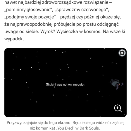
nawet najbardziej zdroworozsądkowe rozwiązanie –
„pomińmy głosowanie”, „sprawdźmy czerwonego”,
„podajmy swoje pozycje” – prędzej czy później okaże się,
że najprawdopodobniej próbujecie po prostu odciągnąć
uwagę od siebie. Wyrok? Wycieczka w kosmos. Na wszelki
wypadek.
Przyzwyczajajcie się do tego ekranu. Będziecie go widzieć częściej
niż komunikat „You Died” w Dark Souls.