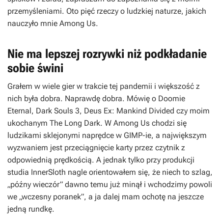
przemyśleniami. Oto pięć rzeczy o ludzkiej naturze, jakich
nauczyło mnie
Among Us
.
Nie ma lepszej rozrywki niż podkładanie
sobie świni
Grałem w wiele gier w trakcie tej pandemii i większość z
nich była dobra. Naprawdę dobra. Mówię o
Doomie
Eternal
,
Dark Souls 3
,
Deus Ex: Mankind Divided
czy moim
ukochanym
The Long Dark
. W
Among Us
chodzi się
ludzikami sklejonymi naprędce w GIMP-ie, a największym
wyzwaniem jest przeciągnięcie karty przez czytnik z
odpowiednią prędkością. A jednak tylko przy produkcji
studia InnerSloth nagle orientowałem się, że niech to szlag,
„późny wieczór” dawno temu już minął i wchodzimy powoli
we „wczesny poranek”, a ja dalej mam ochotę na jeszcze
jedną rundkę.