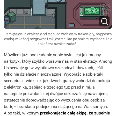
Pamiętajcie, niezależnie od tego, co zrobicie w trakcie gry, najgorszą
osobą w każdej rozgrywce i tak jest ten, kto po śmierci wychodzi i nie
dokańcza swoich zadań.
Mówiłem już: podkładanie sobie świni jest jak mocny
narkotyk, który szybko wprawia nas w stan ekstazy.
Among
Us
serwuje go w wyjątkowo szczodrych dawkach, jeśli
tylko nie działacie nierozważnie. Wyobraźcie sobie taki
scenariusz: widzicie, jak dwóch graczy wchodzi do pokoju
z elektroniką, zabijacie trzeciego tuż przed nimi, a
następnie pozwalacie tej dwójce oskarżać się nawzajem,
ostatecznie doprowadzając do wyrzucenia obu osób za
burtę – bez śladu podejrzenia ciążącego na Was samych.
Albo taki, w którym
przekonujecie całą ekipę, że zupełnie