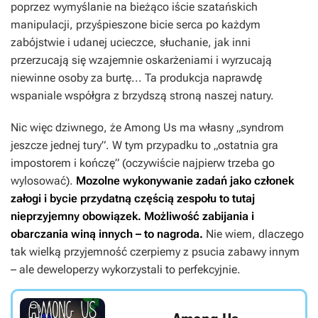
poprzez wymyślanie na bieżąco iście szatańskich
manipulacji, przyśpieszone bicie serca po każdym
zabójstwie i udanej ucieczce, słuchanie, jak inni
przerzucają się wzajemnie oskarżeniami i wyrzucają
niewinne osoby za burtę... Ta produkcja naprawdę
wspaniale współgra z brzydszą stroną naszej natury.
Nic więc dziwnego, że
Among Us
ma własny „syndrom
jeszcze jednej tury”. W tym przypadku to „ostatnia gra
impostorem i kończę” (oczywiście najpierw trzeba go
wylosować).
Mozolne wykonywanie zadań jako członek
załogi i bycie przydatną częścią zespołu to tutaj
nieprzyjemny obowiązek. Możliwość zabijania i
obarczania winą innych – to nagroda.
Nie wiem, dlaczego
tak wielką przyjemność czerpiemy z psucia zabawy innym
– ale deweloperzy wykorzystali to perfekcyjnie.