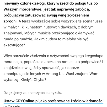
niewinny członek załogi, który wszedł do pokoju tuż po
Waszym morderstwie, jest tak naprawdę zabójcą,
próbującym zatuszować swoją winę zgłoszeniem
zbrodni
. A teraz wyobraźcie sobie wszystkie te scenariusze
w małych, kilkunastominutowych dawkach, z dobrymi
znajomymi, których musicie przekonująco okłamywać
runda po rundzie. Jakim cudem to miałoby nie być
ekscytujące?
Więc porzućcie złudzenia o sztywności swojego kręgosłupa
moralnego, poproście diabełka na ramieniu o podpowiedź i
znajdźcie chwilę, żeby sprawdzić, jak dobrze
zmanipulujecie innych w
Among Us
. Wasi znajomi Wam
wybaczą. Kiedyś. Chyba?
Dziękujemy za przeczytanie artykułu.
Ustaw GRYOnline.pl jako preferowane źródło wiadomości
w Google