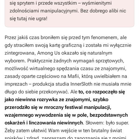
się sprytem i przede wszystkim – wyśmienitymi
zdolnościami manipulacyjnymi. Bez dobrego alibi nic
się tutaj nie ugra!
Przez jakiś czas broniłem się przed tym fenomenem, ale
gdy straciłem swoją kartę graficzną i została mi wyłącznie
zintegrowana,
Among Us
okazało się naturalnym
wyborem. Praktycznie żadnych wymagań sprzętowych,
możliwość wirtualnego spędzania czasu ze znajomymi,
zasady oparte częściowo na
Mafii
, którą uwielbiałem na
imprezach – produkcja studia InnerSloth nie musiała mnie
długo do siebie przekonywać. Ale
to, co rozpoczęło się
jako niewinna rozrywka ze znajomymi, szybko
przerodziło się w mroczny festiwal manipulacji,
wzajemnego wywodzenia się w pole, bezpodstawnych
oskarżeń i linczowania niewinnych
. Słowem: było super.
Żeby zatem ułatwić Wam wejście w ten brutalny świat
spisków i zdrad, zapraszam do zapoznania się z moimi