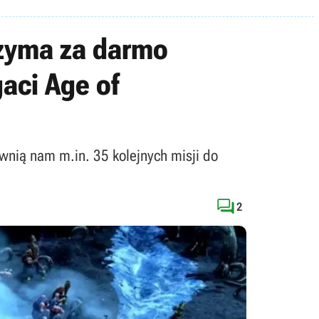
rzyma za darmo
aci Age of
wnią nam m.in. 35 kolejnych misji do

2