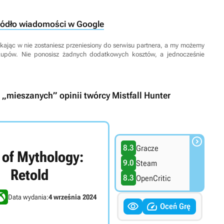
ródło wiadomości w Google
 Klikając w nie zostaniesz przeniesiony do serwisu partnera, a my możemy
kupów. Nie ponosisz żadnych dodatkowych kosztów, a jednocześnie
 „mieszanych” opinii twórcy Mistfall Hunter

8.3
Gracze
 of Mythology:
9.0
Steam
Retold
8.3
OpenCritic
Data wydania:
4 września 2024


Oceń Grę