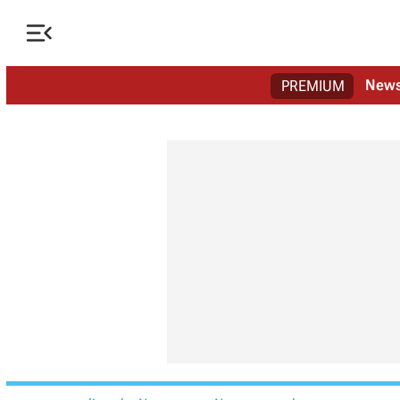

New
PREMIUM