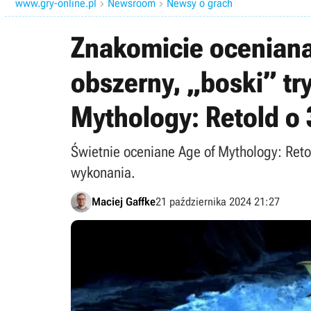
www.gry-online.pl
Newsroom
Newsy o grach


Znakomicie oceniana
obszerny, „boski” tr
Mythology: Retold o 
Świetnie oceniane Age of Mythology: Ret
wykonania.
Maciej Gaffke
21 października 2024 21:27