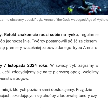
darmo obszerny, „boski” tryb. Arena of the Gods wzbogaci Age of Mytholo
y: Retold
znakomcie radzi sobie na rynku
, regularnie
sób jednocześnie. Twórcy postanowili pójść za ciosem i
atę premiery wcześniej zapowiadanego trybu Arena of
y 7 listopada 2024 roku
. W świeży tryb zagramy w
 Jeśli zdecydujemy się na tę pierwszą opcję, wcielimy
awieństwa bogów.
 misji
, których poziom sami dostosujemy. Przyjdzie
cjach, składających się choćby z lodowatej tundry czy