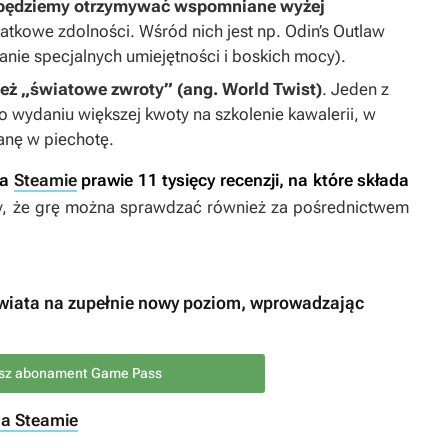
 będziemy otrzymywać wspomniane wyżej
atkowe zdolności. Wśród nich jest np. Odin’s Outlaw
ie specjalnych umiejętności i boskich mocy).
eż „światowe zwroty” (ang. World Twist)
. Jeden z
po wydaniu większej kwoty na szkolenie kawalerii, w
anę w piechotę.
a
Steamie
prawie 11 tysięcy recenzji, na które składa
y, że grę można sprawdzać również za pośrednictwem
wiata na zupełnie nowy poziom, wprowadzając
isz abonament Game Pass
na Steamie