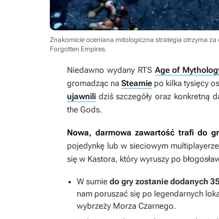
Znakomicie oceniana mitologiczna strategia otrzyma za 
Forgotten Empires
.
Niedawno wydany RTS
Age of Mytholog
gromadząc na
Steamie
po kilka tysięcy o
ujawnili
dziś szczegóły oraz konkretną d
the Gods.
Nowa, darmowa zawartość trafi do gr
pojedynkę lub w sieciowym multiplayerze.
się w Kastora, który wyruszy po błogosł
W sumie
do gry zostanie dodanych 35
nam poruszać się po legendarnych loka
wybrzeży Morza Czarnego.