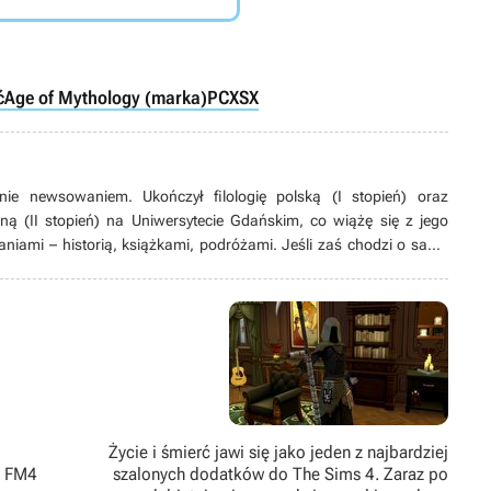
ć
Age of Mythology (marka)
PC
XSX
ie newsowaniem. Ukończył filologię polską (I stopień) oraz
zną (II stopień) na Uniwersytecie Gdańskim, co wiążę się z jego
niami – historią, książkami, podróżami. Jeśli zaś chodzi o same
, teraz nawrócony na przygodowe gry akcji. Poza tym interesuje się
al Kombat), RPG-ami oraz wszystkimi tytułami nastawionymi na
czasu lubi również pograć w tenisa, siatkówkę czy piłkę nożną.
.
Życie i śmierć jawi się jako jeden z najbardziej
z FM4
szalonych dodatków do The Sims 4. Zaraz po