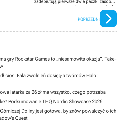
zadebiutują pierwsze dwie paczki zasobów
stworzone przez fanów
POPRZEDNI
na gry Rockstar Games to „niesamowita okazja”. Take-
ów
dł cios. Fala zwolnień dosięgła twórców Halo:
owa latarka za 26 zł ma wszystko, czego potrzeba
emake? Podsumowanie THQ Nordic Showcase 2026
Górniczej Doliny jest gotowa, by znów powalczyć o ich
hadow’s Quest