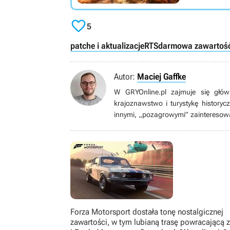

5
patche i aktualizacje
RTS
darmowa zawartoś
Autor:
Maciej Gaffke
W GRYOnline.pl zajmuje się główn
krajoznawstwo i turystykę historyc
innymi, „pozagrowymi” zainteresowa
gry wideo – kiedyś wielbiciel FPS-ów
też bijatykami (szczególnie Mort
pojedynczego gracza. Od czasu do 
Dumny mieszkaniec Pomorza i Pucka
Forza Motorsport dostała tonę nostalgicznej
zawartości, w tym lubianą trasę powracającą 