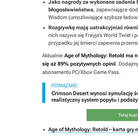
Jako nagrody za wykonane zadania
błogosławieństwa
, zapewniające dod
Wisdom (umożliwiające szybsze ładowan
Rozgrywkę mają uatrakcyjniać równi
nich nazywa się Freyja’s World Twist i 
przypadku jej śmierci zapewnia przemi
Aktualnie
Age of Mythology: Retold
ma n
się aż 89% pozytywnych opinii
. Dodajm
abonamentu PC/Xbox Game Pass.
POWIĄZANE:
Crimson Desert wynosi symulację ś
realistyczny system popytu i podaży
Tutaj kup
Age of Mythology: Retold – karta gry 