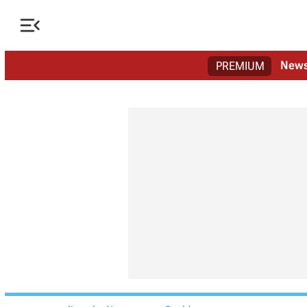

New
PREMIUM