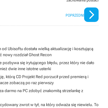
zachowania postaci
POPRZEDNI
 od Ubisoftu dostała wielką aktualizację i kosztującą
ć nowy rozdział Ghost Recon
 pozbywa się irytującego błędu, przez który nie dało
ież dwie inne istotne usterki
ję, którą CD Projekt Red porzucił przed premierą i
gracze zobaczą po raz pierwszy
y za darmo na PC zdobyć znakomitą strzelankę z
dowany zwrot w tył, na który odważa się niewielu. To