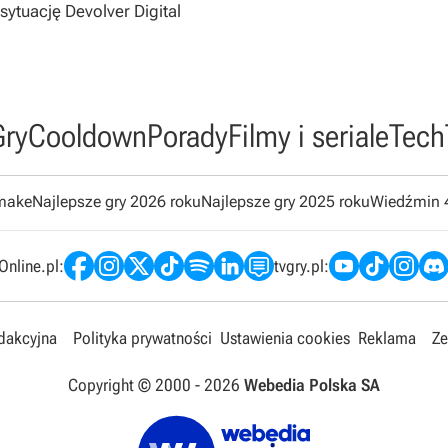
sytuację Devolver Digital
Gry
Cooldown
Porady
Filmy i seriale
Tech
emake
Najlepsze gry 2026 roku
Najlepsze gry 2025 roku
Wiedźmin 
nline.pl:
tvgry.pl:
edakcyjna
Polityka prywatności
Ustawienia cookies
Reklama
Ze
Copyright © 2000 -
2026
Webedia Polska SA