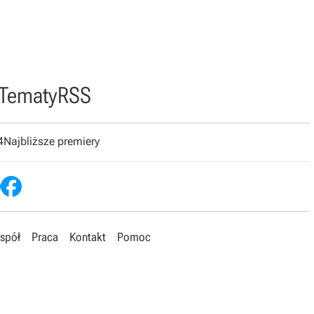
Tematy
RSS
4
Najbliższe premiery
spół
Praca
Kontakt
Pomoc