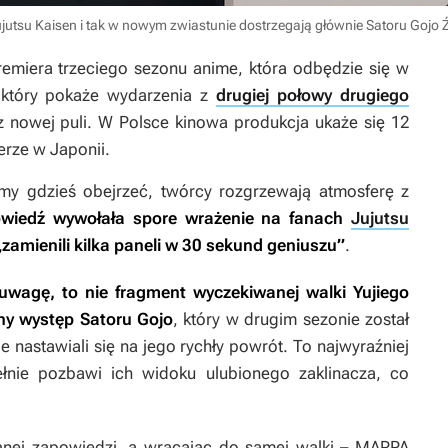
 Jujutsu Kaisen i tak w nowym zwiastunie dostrzegają głównie Satoru Gojo
remiera trzeciego sezonu anime, która odbędzie się w
, który pokaże wydarzenia z
drugiej połowy drugiego
 nowej puli. W Polsce kinowa produkcja ukaże się 12
erze w Japonii.
my gdzieś obejrzeć, twórcy rozgrzewają atmosferę z
owiedź wywołała spore wrażenie na fanach
Jujutsu
 „zamienili kilka paneli w 30 sekund geniuszu”
.
uwagę, to nie fragment wyczekiwanej walki Yujiego
any występ Satoru Gojo
, który w drugim sezonie został
 nastawiali się na jego rychły powrót. To najwyraźniej
ełnie pozbawi ich widoku ulubionego zaklinacza, co
nej zapowiedzi, a wracając do samej walki – MAPPA