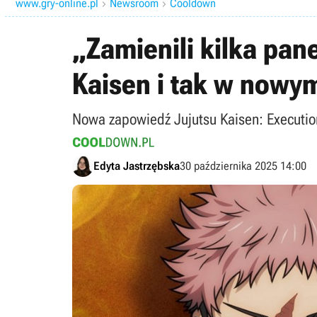
www.gry-online.pl
Newsroom
Cooldown


„Zamienili kilka pan
Kaisen i tak w nowym
Nowa zapowiedź Jujutsu Kaisen: Execution 
Edyta Jastrzębska
30 października 2025 14:00