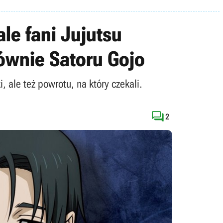
le fani Jujutsu
ównie Satoru Gojo
 ale też powrotu, na który czekali.

2