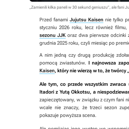
„Zamienili kilka paneli w 30 sekund geniuszu”, ale fani
Przed fanami
Jujutsu Kaisen
nie tylko p
styczniu 2026 roku, lecz również filmu
sezonu JJK
oraz dwa pierwsze odcinki z
grudnia 2025 roku, czyli miesiąc po premi
A nim jedną czy drugą produkcję zdoła
pomocą zwiastunów.
I najnowsza zap
Kaisen
, który nie wierzą w to, że twórcy
Ale tym, co przede wszystkim zwraca 
Itadori z Yutą Okkotsu, a niespodziew
zapieczętowany, w związku z czym fani nie
wcale nie znaczy, że trzeci sezon zup
pokazuje powyższa scena.
Ale pomijając jego występ we wspomnia