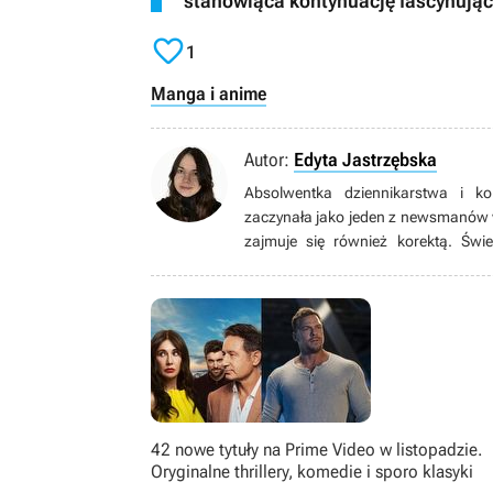
stanowiąca kontynuację fascynujące

1
Manga i anime
Autor:
Edyta Jastrzębska
Absolwentka dziennikarstwa i ko
zaczynała jako jeden z newsmanów 
zajmuje się również korektą. Świe
osadzonej w rzeczywistości, jak i 
czasie najchętniej sięga po tytuły 
do wielu przekonuje się dopiero, gdy
filmach, serialach, książkach oraz 
kilkunastu lat.
42 nowe tytuły na Prime Video w listopadzie.
Oryginalne thrillery, komedie i sporo klasyki