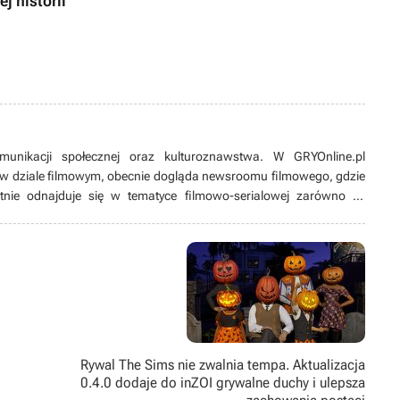
j historii
munikacji społecznej oraz kulturoznawstwa. W GRYOnline.pl
w dziale filmowym, obecnie dogląda newsroomu filmowego, gdzie
tnie odnajduje się w tematyce filmowo-serialowej zarówno tej
w fantastyce. Na bieżąco śledzi branżowe trendy, jednak w wolnym
mniej znane. Z popularnymi zaś ma skomplikowaną relację, przez co
 szum wokół nich ucichnie. Wieczory uwielbia spędzać nie tylko przy
grach wideo, ale też przy RPG-ach tekstowych, w których siedzi od
Rywal The Sims nie zwalnia tempa. Aktualizacja
0.4.0 dodaje do inZOI grywalne duchy i ulepsza