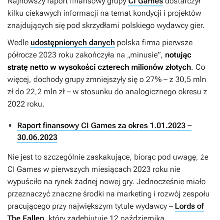
Najnowszy raport finansowy grupy
CI Games
dostarczył
kilku ciekawych informacji na temat kondycji i projektów
znajdujących się pod skrzydłami polskiego wydawcy gier.
Wedle
udostępnionych danych
polska firma pierwsze
półrocze 2023 roku zakończyła na „minusie”,
notując
stratę netto w wysokości czterech milionów złotych
. Co
więcej, dochody grupy zmniejszyły się o 27% – z 30,5 mln
zł do 22,2 mln zł – w stosunku do analogicznego okresu z
2022 roku.
Raport finansowy CI Games za okres 1.01.2023 –
30.06.2023
Nie jest to szczególnie zaskakujące, biorąc pod uwagę, że
CI Games w pierwszych miesiącach 2023 roku nie
wypuściło na rynek żadnej nowej gry. Jednocześnie miało
przeznaczyć znaczne środki na marketing i rozwój zespołu
pracującego przy największym tytule wydawcy –
Lords of
The Fallen
, który zadebiutuje 12 października.