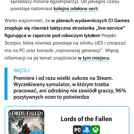
sprzedaży miliona egzemplarzy). Od jakiegoś czasu
powstaje natomiast
kolejna odsłona serii
.
Warto wspomnieć, że
w planach wydawniczych CI Games
znajduje się również taktyczna strzelanka „live-service”
figurująca w raporcie pod roboczym tytułem
Projekt:
Scorpio
, która również powstaje na silniku UE5 i zmierzać
ma na PC oraz konsole „najnowszej generacji”. Więcej
informacji na jej temat znajdziecie
w tym miejscu
.
WIĘCEJ:
Premiera i od razu wielki sukces na Steam.
Wyczekiwany symulator, w którym trzeba
pracować, ani odrobinę nie zawiódł graczy, 96%
pozytywnych ocen to potwierdza
Lords of the Fallen