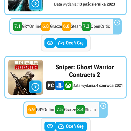

Data wydania:
13 października 2023

7.1
6.8
6.8
7.3
GRYOnline
Gracze
Steam
OpenCritic


Oceń Grę
Sniper: Ghost Warrior
Contracts 2

Data wydania:
4 czerwca 2021

6.9
7.5
8.4
GRYOnline
Gracze
Steam


Oceń Grę