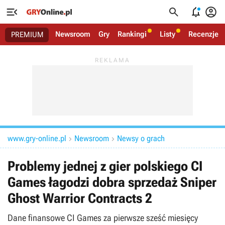




Newsroom
Gry
Rankingi
Listy
Recenzje
PREMIUM
www.gry-online.pl
Newsroom
Newsy o grach


Problemy jednej z gier polskiego CI
Games łagodzi dobra sprzedaż Sniper
Ghost Warrior Contracts 2
Dane finansowe CI Games za pierwsze sześć miesięcy