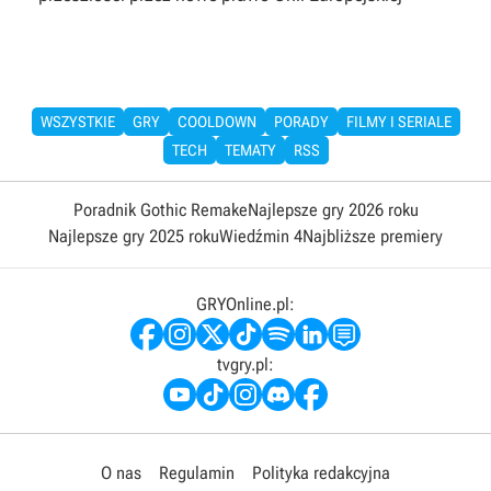
WSZYSTKIE
GRY
COOLDOWN
PORADY
FILMY I SERIALE
TECH
TEMATY
RSS
Poradnik Gothic Remake
Najlepsze gry 2026 roku
Najlepsze gry 2025 roku
Wiedźmin 4
Najbliższe premiery
GRYOnline.pl:
tvgry.pl:
O nas
Regulamin
Polityka redakcyjna