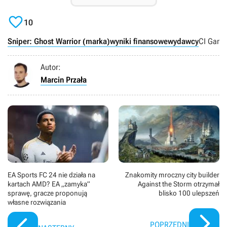

10
Sniper: Ghost Warrior (marka)
wyniki finansowe
wydawcy
CI Games
Autor:
Marcin Przała
EA Sports FC 24 nie działa na
Znakomity mroczny city builder
kartach AMD? EA „zamyka”
Against the Storm otrzymał
sprawę, gracze proponują
blisko 100 ulepszeń
własne rozwiązania
POPRZEDNI