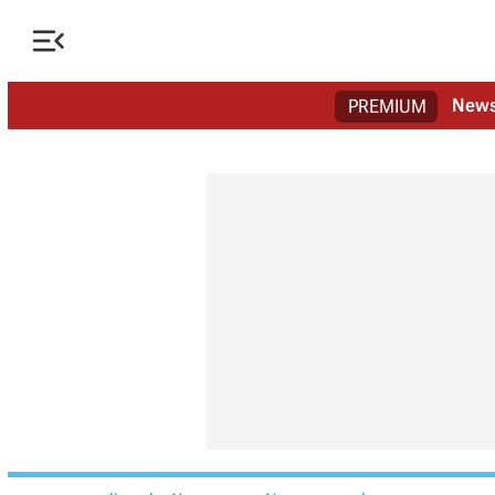

New
PREMIUM