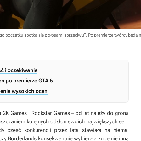
o początku spotka się z głosami sprzeciwu”. Po premierze twórcy będą
ć i oczekiwanie
eń po premierze GTA 6
zenie wysokich ocen
ta 2K Games i Rockstar Games – od lat należy do grona
szczaniem kolejnych odsłon swoich największych serii
y część konkurencji przez lata stawiała na niemal
czy
Borderlands
konsekwentnie wybierała zupełnie inną