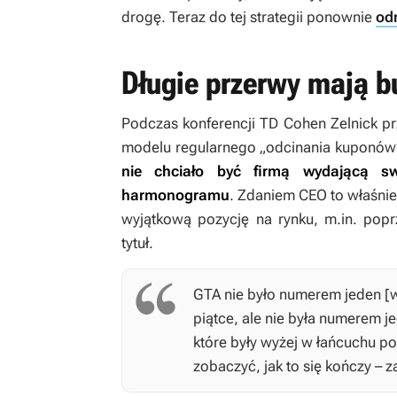
drogę. Teraz do tej strategii ponownie
odn
Długie przerwy mają b
Podczas konferencji TD Cohen Zelnick prz
modelu regularnego „odcinania kuponów”
nie chciało być firmą wydającą s
harmonogramu
. Zdaniem CEO to właśnie
wyjątkową pozycję na rynku, m.in. pop
tytuł.
GTA
nie było numerem jeden [w 
piątce, ale nie była numerem je
które były wyżej w łańcuchu 
zobaczyć, jak to się kończy – 