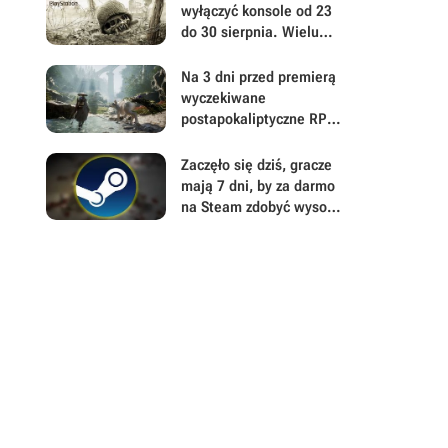
zwrotu
wyłączyć konsole od 23
do 30 sierpnia. Wielu
graczy wątpi jednak w
powodzenie akcji
Na 3 dni przed premierą
wyczekiwane
postapokaliptyczne RPG
akcji z otwartym światem
niepokoi w ważnej
Zaczęło się dziś, gracze
kwestii. Można już
mają 7 dni, by za darmo
pobierać Beast of
na Steam zdobyć wysoko
Reincarnation
ocenianą
postapokaliptyczną
strzelankę