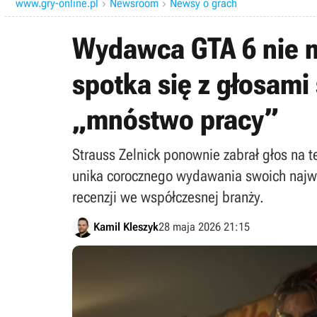
www.gry-online.pl
Newsroom
Newsy o grach


Wydawca GTA 6 nie m
spotka się z głosami
„mnóstwo pracy”
Strauss Zelnick ponownie zabrał głos na t
unika corocznego wydawania swoich najwię
recenzji we współczesnej branży.
Kamil Kleszyk
28 maja 2026 21:15