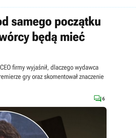
 od samego początku
twórcy będą mieć
6. CEO firmy wyjaśnił, dlaczego wydawca
premierze gry oraz skomentował znaczenie

6