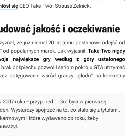
iósł się
CEO Take-Two, Strauss Zelnick.
udować jakość i oczekiwanie
yznał, że już niemal 20 lat temu postanowił odejść od
 od popularnych marek. Jak wyjaśnił,
Take-Two nigdy
woje największe gry według z góry ustalonego
 brak pośpiechu pozwolił seriom pokroju
GTA
utrzymać
rzez potęgowanie wśród graczy „głodu” na konkretny
2007 roku – przyp. red.]. Gra była w pierwszej
den. Wystarczy spojrzeć na to, co stało się z tytułami,
pokarmowym i które wydawano co roku, żeby
zauważył.