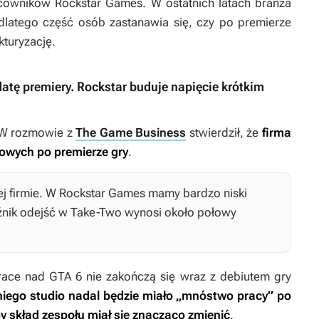
racowników Rockstar Games. W ostatnich latach branża
, dlatego część osób zastanawia się, czy po premierze
kturyzację.
datę premiery. Rockstar buduje napięcie krótkim
 W rozmowie z
The Game Business
stwierdził, że
firma
owych po premierze gry
.
j firmie. W Rockstar Games mamy bardzo niski
źnik odejść w Take-Two wynosi około połowy
prace nad
GTA 6
nie zakończą się wraz z debiutem gry
iego studio nadal będzie miało „mnóstwo pracy” po
y skład zespołu miał się znacząco zmienić
.