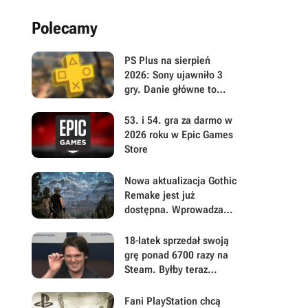
Polecamy
PS Plus na sierpień
2026: Sony ujawniło 3
gry. Danie główne to
polski postapokaliptyczny
hit z otwartym światem
53. i 54. gra za darmo w
2026 roku w Epic Games
Store
Nowa aktualizacja Gothic
Remake jest już
dostępna. Wprowadza
masę ważnych zmian i
usuwa irytujące błędy
18-latek sprzedał swoją
psujące zadania
grę ponad 6700 razy na
Steam. Byłby teraz
milionerem, gdyby 99,9%
kupujących nie dokonało
Fani PlayStation chcą