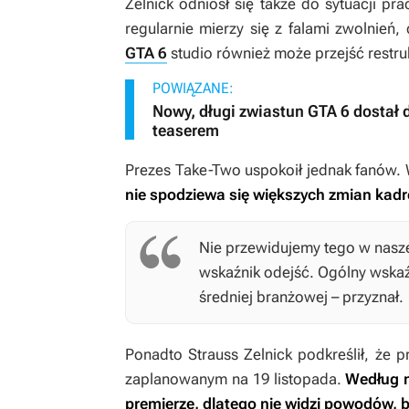
Zelnick odniósł się także do sytuacji p
regularnie mierzy się z falami zwolnień
GTA 6
studio również może przejść restru
POWIĄZANE:
Nowy, długi zwiastun GTA 6 dostał 
teaserem
Prezes Take-Two uspokoił jednak fanów.
nie spodziewa się większych zmian kadr
Nie przewidujemy tego w nasze
wskaźnik odejść. Ogólny wska
średniej branżowej – przyznał.
Ponadto Strauss Zelnick podkreślił, że 
zaplanowanym na 19 listopada.
Według n
premierze, dlatego nie widzi powodów, b