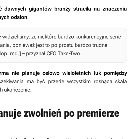
ć dawnych gigantów branży straciła na znaczeniu
jnych odsłon
.
e widzieliśmy, że niektóre bardzo konkurencyjne serie
ania, ponieważ jest to po prostu bardzo trudne
dop. red.] – przyznał CEO Take-Two.
irma nie planuje celowo wieloletnich luk pomiędzy
zekiwania ma być przede wszystkim rosnąca skala
ch ukończenie.
anuje zwolnień po premierze