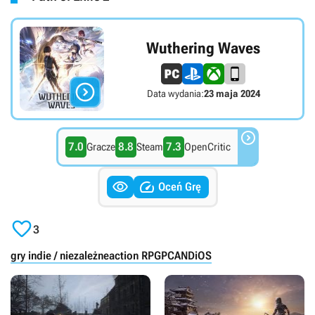
Wuthering Waves

Data wydania:
23 maja 2024

7.0
8.8
7.3
Gracze
Steam
OpenCritic


Oceń Grę

3
gry indie / niezależne
action RPG
PC
AND
iOS