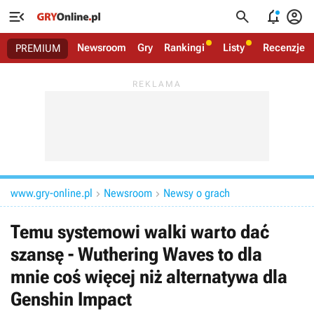




Newsroom
Gry
Rankingi
Listy
Recenzje
PREMIUM
www.gry-online.pl
Newsroom
Newsy o grach


Temu systemowi walki warto dać
szansę - Wuthering Waves to dla
mnie coś więcej niż alternatywa dla
Genshin Impact