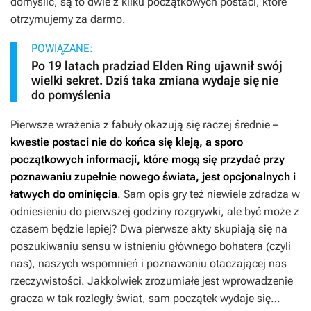
domyślić, są to dwie z kilku początkowych postaci, które
otrzymujemy za darmo.
POWIĄZANE:
Po 19 latach pradziad Elden Ring ujawnił swój
wielki sekret. Dziś taka zmiana wydaje się nie
do pomyślenia
Pierwsze wrażenia z fabuły okazują się raczej średnie –
kwestie postaci nie do końca się kleją, a sporo
początkowych informacji, które mogą się przydać przy
poznawaniu zupełnie nowego świata, jest opcjonalnych i
łatwych do ominięcia
. Sam opis gry też niewiele zdradza w
odniesieniu do pierwszej godziny rozgrywki, ale być może z
czasem będzie lepiej? Dwa pierwsze akty skupiają się na
poszukiwaniu sensu w istnieniu głównego bohatera (czyli
nas), naszych wspomnień i poznawaniu otaczającej nas
rzeczywistości. Jakkolwiek zrozumiałe jest wprowadzenie
gracza w tak rozległy świat, sam początek wydaje się…