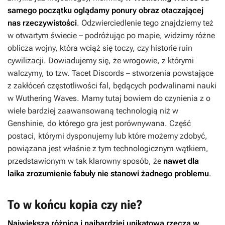
samego początku oglądamy ponury obraz otaczającej
nas rzeczywistości
. Odzwierciedlenie tego znajdziemy też
w otwartym świecie – podróżując po mapie, widzimy różne
oblicza wojny, która wciąż się toczy, czy historie ruin
cywilizacji. Dowiadujemy się, że wrogowie, z którymi
walczymy, to tzw. Tacet Discords – stworzenia powstające
z zakłóceń częstotliwości fal, będących podwalinami nauki
w
Wuthering Waves
. Mamy tutaj bowiem do czynienia z o
wiele bardziej zaawansowaną technologią niż w
Genshinie
, do którego gra jest porównywana. Część
postaci, którymi dysponujemy lub które możemy zdobyć,
powiązana jest właśnie z tym technologicznym wątkiem,
przedstawionym w tak klarowny sposób, że
nawet dla
laika zrozumienie fabuły nie stanowi żadnego problemu
.
To w końcu kopia czy nie?
Największą różnicą i najbardziej unikatową rzeczą w