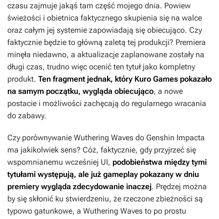
czasu zajmuje jakąś tam część mojego dnia. Powiew
świeżości i obietnica faktycznego skupienia się na walce
oraz całym jej systemie zapowiadają się obiecująco. Czy
faktycznie będzie to główną zaletą tej produkcji? Premiera
minęła niedawno, a aktualizacje zaplanowane zostały na
długi czas, trudno więc ocenić ten tytuł jako kompletny
produkt.
Ten fragment jednak, który Kuro Games pokazało
na samym początku, wygląda obiecująco
, a nowe
postacie i możliwości zachęcają do regularnego wracania
do zabawy.
Czy porównywanie
Wuthering Waves
do
Genshin Impacta
ma jakikolwiek sens? Cóż, faktycznie, gdy przyjrzeć się
wspomnianemu wcześniej UI,
podobieństwa między tymi
tytułami występują, ale już gameplay pokazany w dniu
premiery wygląda zdecydowanie inaczej
. Prędzej można
by się skłonić ku stwierdzeniu, że rzeczone zbieżności są
typowo gatunkowe, a
Wuthering Waves
to po prostu