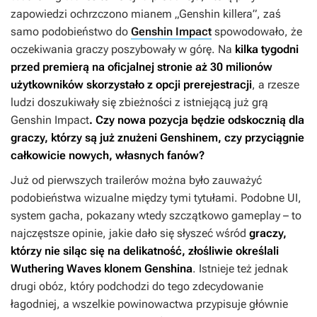
zapowiedzi ochrzczono mianem „
Genshin
killera”, zaś
samo podobieństwo do
Genshin Impact
spowodowało, że
oczekiwania graczy poszybowały w górę. Na
kilka tygodni
przed premierą na oficjalnej stronie aż 30 milionów
użytkowników skorzystało z opcji prerejestracji
, a rzesze
ludzi doszukiwały się zbieżności z istniejącą już grą
Genshin Impact
. Czy nowa pozycja będzie odskocznią dla
graczy, którzy są już znużeni
Genshinem
, czy przyciągnie
całkowicie nowych, własnych fanów?
Już od pierwszych trailerów można było zauważyć
podobieństwa wizualne między tymi tytułami. Podobne UI,
system gacha, pokazany wtedy szczątkowo gameplay – to
najczęstsze opinie, jakie dało się słyszeć wśród
graczy,
którzy nie siląc się na delikatność, złośliwie określali
Wuthering Waves
klonem
Genshina
. Istnieje też jednak
drugi obóz, który podchodzi do tego zdecydowanie
łagodniej, a wszelkie powinowactwa przypisuje głównie