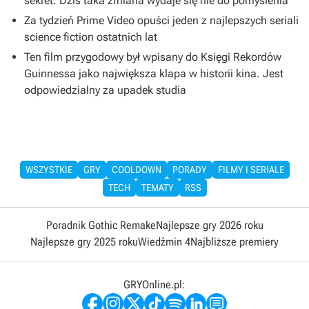
sekret. Dziś taka zmiana wydaje się nie do pomyślenia
Za tydzień Prime Video opuści jeden z najlepszych seriali
science fiction ostatnich lat
Ten film przygodowy był wpisany do Księgi Rekordów
Guinnessa jako największa klapa w historii kina. Jest
odpowiedzialny za upadek studia
WSZYSTKIE
GRY
COOLDOWN
PORADY
FILMY I SERIALE
TECH
TEMATY
RSS
Poradnik Gothic Remake
Najlepsze gry 2026 roku
Najlepsze gry 2025 roku
Wiedźmin 4
Najbliższe premiery
GRYOnline.pl: