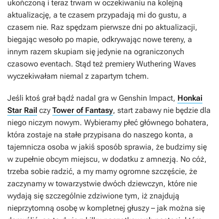
ukończoną i teraz trwam w oczekiwaniu na kolejną
aktualizację, a te czasem przypadają mi do gustu, a
czasem nie. Raz spędzam pierwsze dni po aktualizacji,
biegając wesoło po mapie, odkrywając nowe tereny, a
innym razem skupiam się jedynie na ograniczonych
czasowo eventach. Stąd też premiery
Wuthering Waves
wyczekiwałam niemal z zapartym tchem.
Jeśli ktoś grał bądź nadal gra w
Genshin Impact
,
Honkai
Star Rail
czy
Tower of Fantasy
, start zabawy nie będzie dla
niego niczym nowym. Wybieramy płeć głównego bohatera,
która zostaje na stałe przypisana do naszego konta, a
tajemnicza osoba w jakiś sposób sprawia, że budzimy się
w zupełnie obcym miejscu, w dodatku z amnezją. No cóż,
trzeba sobie radzić, a my mamy ogromne szczęście, że
zaczynamy w towarzystwie dwóch dziewczyn, które nie
wydają się szczególnie zdziwione tym, iż znajdują
nieprzytomną osobę w kompletnej głuszy – jak można się