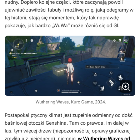
nudny. Dopiero kolejne części, które zaczynają powoli
ujawniać zawiłości fabuły i możliwą rolę, jaką odegramy w
tej historii, stają się momentem, który tak naprawdę
pokazuje, jak bardzo „WuWa”
może różnić się od
GI
.
Wuthering Waves, Kuro Game, 2024.
Postapokaliptyczny klimat jest zupełnie odmienny od dość
baśniowej otoczki
Genshina
. Tam co prawda, im dalej w
las, tym więcej drzew (niepozorność tej oprawy graficznej
zmyliła już niejednego), niemniej
w
Wuthering Waves
od