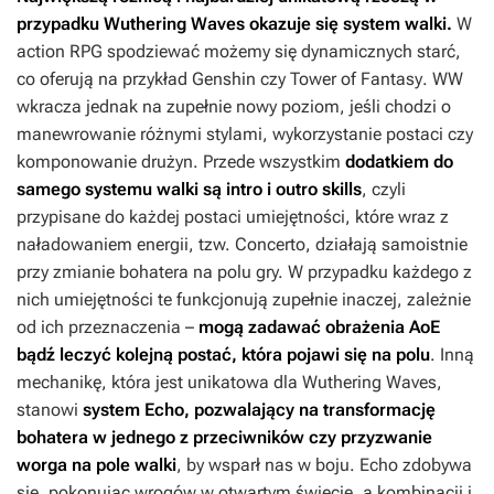
przypadku
Wuthering Waves
okazuje się system walki.
W
action RPG spodziewać możemy się dynamicznych starć,
co oferują na przykład
Genshin
czy
Tower of Fantasy
.
WW
wkracza jednak na zupełnie nowy poziom, jeśli chodzi o
manewrowanie różnymi stylami, wykorzystanie postaci czy
komponowanie drużyn. Przede wszystkim
dodatkiem do
samego systemu walki są intro i outro skills
, czyli
przypisane do każdej postaci umiejętności, które wraz z
naładowaniem energii, tzw. Concerto, działają samoistnie
przy zmianie bohatera na polu gry. W przypadku każdego z
nich umiejętności te funkcjonują zupełnie inaczej, zależnie
od ich przeznaczenia –
mogą zadawać obrażenia AoE
bądź leczyć kolejną postać, która pojawi się na polu
. Inną
mechanikę, która jest unikatowa
dla
Wuthering Waves
,
stanowi
system Echo, pozwalający na transformację
bohatera w jednego z przeciwników czy przyzwanie
worga na pole walki
, by wsparł nas w boju. Echo zdobywa
się, pokonując wrogów w otwartym świecie, a kombinacji i