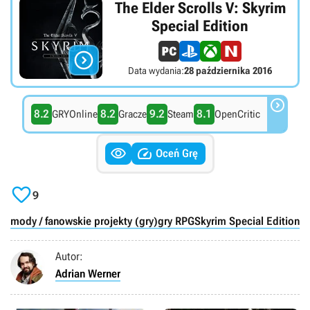
The Elder Scrolls V: Skyrim
Special Edition

Data wydania:
28 października 2016

8.2
8.2
9.2
8.1
GRYOnline
Gracze
Steam
OpenCritic


Oceń Grę

9
mody / fanowskie projekty (gry)
gry RPG
Skyrim Special Edition
P
Autor:
Adrian Werner