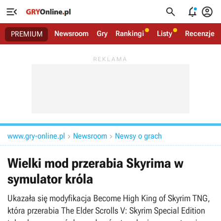




Newsroom
Gry
Rankingi
Listy
Recenzje
PREMIUM
www.gry-online.pl
Newsroom
Newsy o grach


Wielki mod przerabia Skyrima w
symulator króla
Ukazała się modyfikacja Become High King of Skyrim TNG,
która przerabia The Elder Scrolls V: Skyrim Special Edition