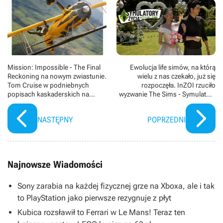
Mission: Impossible - The Final
Ewolucja life simów, na którą
Reckoning na nowym zwiastunie.
wielu z nas czekało, już się
Tom Cruise w podniebnych
rozpoczęła. InZOI rzuciło
popisach kaskaderskich na
wyzwanie The Sims - Symulatory
zapowiedzi ostatniej misji Ethana
życia według Soni
Hunta
NASTĘPNY
POPRZEDNI
Najnowsze Wiadomości
Sony zarabia na każdej fizycznej grze na Xboxa, ale i tak
to PlayStation jako pierwsze rezygnuje z płyt
Kubica rozsławił to Ferrari w Le Mans! Teraz ten