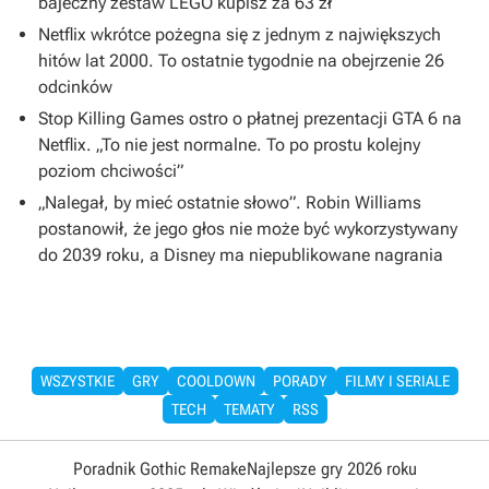
bajeczny zestaw LEGO kupisz za 63 zł
Netflix wkrótce pożegna się z jednym z największych
hitów lat 2000. To ostatnie tygodnie na obejrzenie 26
odcinków
Stop Killing Games ostro o płatnej prezentacji GTA 6 na
Netflix. „To nie jest normalne. To po prostu kolejny
poziom chciwości”
„Nalegał, by mieć ostatnie słowo”. Robin Williams
postanowił, że jego głos nie może być wykorzystywany
do 2039 roku, a Disney ma niepublikowane nagrania
WSZYSTKIE
GRY
COOLDOWN
PORADY
FILMY I SERIALE
TECH
TEMATY
RSS
Poradnik Gothic Remake
Najlepsze gry 2026 roku