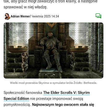
tak, aby gracz mógł zawalczyć o tron krainy, a następnie
sprawować w niej władzę.

Adrian Werner
7 kwietnia 2025 14:34
Wielki mod przerabia Skyrima w symulator króla
Źródło: Bethesda
.
Społeczność fanowska
The Elder Scrolls V: Skyrim
Special Edition
nie przestaje imponować swoją
pomysłowością.
Najnowszym tego owocem stała się