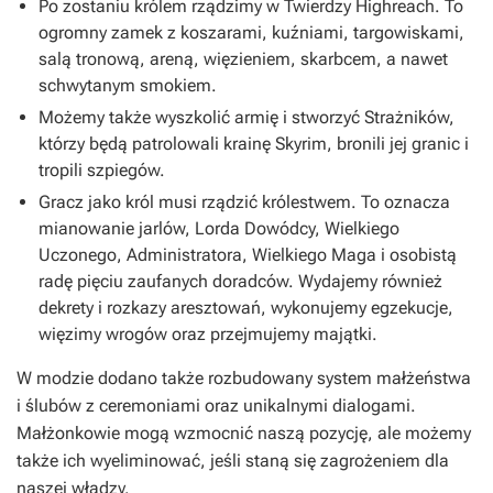
Po zostaniu królem rządzimy w Twierdzy Highreach. To
ogromny zamek z koszarami, kuźniami, targowiskami,
salą tronową, areną, więzieniem, skarbcem, a nawet
schwytanym smokiem.
Możemy także wyszkolić armię i stworzyć Strażników,
którzy będą patrolowali krainę Skyrim, bronili jej granic i
tropili szpiegów.
Gracz jako król musi rządzić królestwem. To oznacza
mianowanie jarlów, Lorda Dowódcy, Wielkiego
Uczonego, Administratora, Wielkiego Maga i osobistą
radę pięciu zaufanych doradców. Wydajemy również
dekrety i rozkazy aresztowań, wykonujemy egzekucje,
więzimy wrogów oraz przejmujemy majątki.
W modzie dodano także rozbudowany system małżeństwa
i ślubów z ceremoniami oraz unikalnymi dialogami.
Małżonkowie mogą wzmocnić naszą pozycję, ale możemy
także ich wyeliminować, jeśli staną się zagrożeniem dla
naszej władzy.