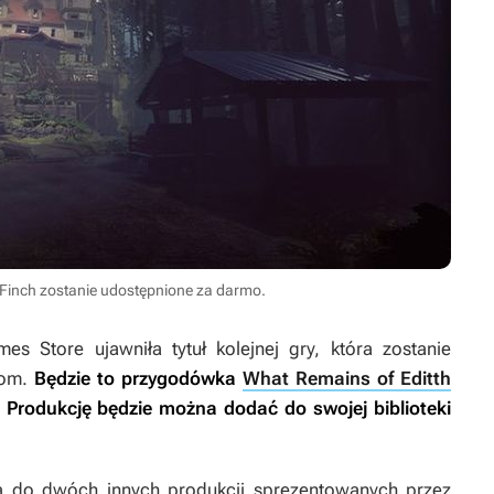
 Finch zostanie udostępnione za darmo.
es Store ujawniła tytuł kolejnej gry, która zostanie
tom.
Będzie to przygodówka
What Remains of Editth
 Produkcję będzie można dodać do swojej biblioteki
a do dwóch innych produkcji sprezentowanych przez