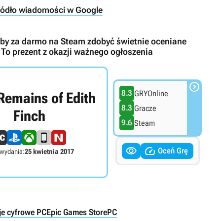
ródło wiadomości w Google
i, by za darmo na Steam zdobyć świetnie oceniane
To prezent z okazji ważnego ogłoszenia

8.3
GRYOnline
Remains of Edith
8.3
Gracze
Finch
9.6
Steam


Oceń Grę
wydania:
25 kwietnia 2017
e cyfrowe PC
Epic Games Store
PC