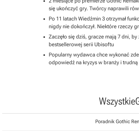
2 miesiące po premierze Gothic Remake
się ukończyć gry. Twórcy naprawili równ
Po 11 latach Wiedźmin 3 otrzymał funkc
nigdy nie dokończył. Niektóre rzeczy 
Zaczęło się dziś, gracze mają 7 dni, b
bestsellerowej serii Ubisoftu
Popularny wydawca chce wykonać zdecy
odpowiedź na kryzys w branży i trudną 
Wszystkie
Poradnik Gothic R