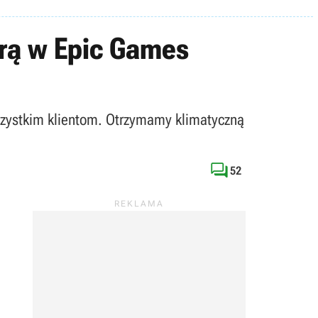
grą w Epic Games
wszystkim klientom. Otrzymamy klimatyczną

52