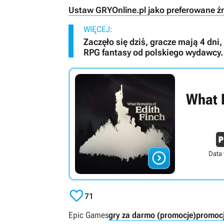
Ustaw GRYOnline.pl jako preferowane ź
WIĘCEJ:
Zaczęło się dziś, gracze mają 4 dn
RPG fantasy od polskiego wydawcy. 
What 

Data 

71
Epic Games
gry za darmo (promocje)
promocj