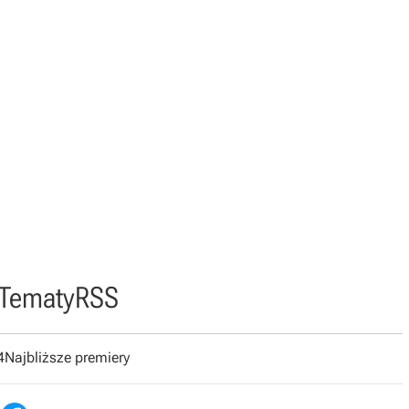
Tematy
RSS
4
Najbliższe premiery