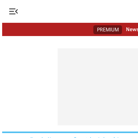

New
PREMIUM