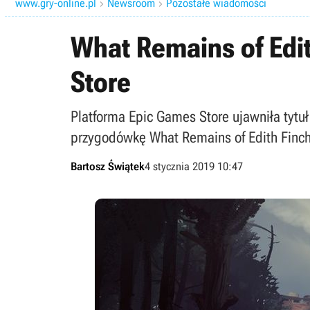
www.gry-online.pl
Newsroom
Pozostałe wiadomości


What Remains of Edi
Store
Platforma Epic Games Store ujawniła tytu
przygodówkę What Remains of Edith Finch
Bartosz Świątek
4 stycznia 2019 10:47