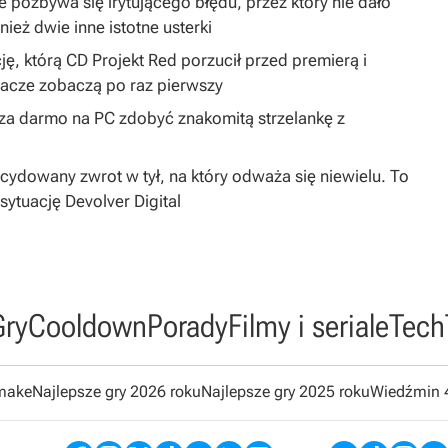
 pozbywa się irytującego błędu, przez który nie dało
ież dwie inne istotne usterki
ję, którą CD Projekt Red porzucił przed premierą i
gracze zobaczą po raz pierwszy
y za darmo na PC zdobyć znakomitą strzelankę z
dowany zwrot w tył, na który odważa się niewielu. To
sytuację Devolver Digital
Gry
Cooldown
Porady
Filmy i seriale
Tech
emake
Najlepsze gry 2026 roku
Najlepsze gry 2025 roku
Wiedźmin 