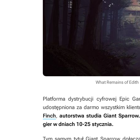
What Remains of Edith
Platforma dystrybucji cyfrowej Epic Gam
udostępniona za darmo wszystkim klien
Finch
,
autorstwa studia Giant Sparrow.
gier w dniach 10-25 stycznia.
Tym samym tytuł Giant Sparrow dołącz