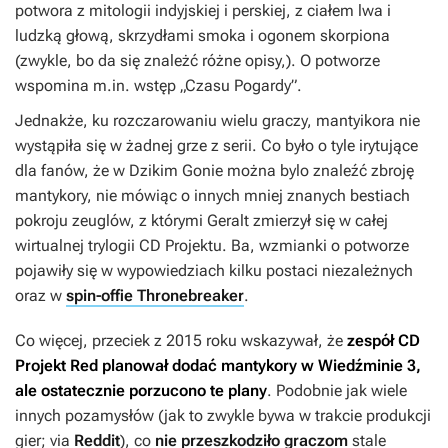
potwora z mitologii indyjskiej i perskiej, z ciałem lwa i
ludzką głową, skrzydłami smoka i ogonem skorpiona
(zwykle, bo da się znależć różne opisy,). O potworze
wspomina m.in. wstęp „Czasu Pogardy”.
Jednakże, ku rozczarowaniu wielu graczy, mantyikora nie
wystąpiła się w żadnej grze z serii. Co było o tyle irytujące
dla fanów, że w
Dzikim Gonie
można bylo znaleźć zbroję
mantykory, nie mówiąc o innych mniej znanych bestiach
pokroju zeuglów, z którymi Geralt zmierzył się w całej
wirtualnej trylogii CD Projektu. Ba, wzmianki o potworze
pojawiły się w wypowiedziach kilku postaci niezależnych
oraz w
spin-offie Thronebreaker
.
Co więcej, przeciek z 2015 roku wskazywał, że
zespół CD
Projekt Red planował dodać mantykory w
Wiedźminie 3
,
ale ostatecznie porzucono te plany
. Podobnie jak wiele
innych pozamysłów (jak to zwykle bywa w trakcie produkcji
gier; via
Reddit
), co
nie przeszkodziło graczom
stale