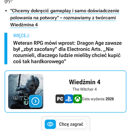
gry?
"Chcemy dokręcić gameplay i samo doświadczenie
polowania na potwory" – rozmawiamy z twórcami
Wiedźmina 4
WIĘCEJ:
Weteran RPG mówi wprost: Dragon Age zawsze
był „zbyt zacofany” dla Electronic Arts. „Nie
rozumieli, dlaczego ludzie mieliby chcieć kupić
coś tak hardkorowego”
Wiedźmin 4
The Witcher 4

Data wydania:
2028

Chcę zagrać