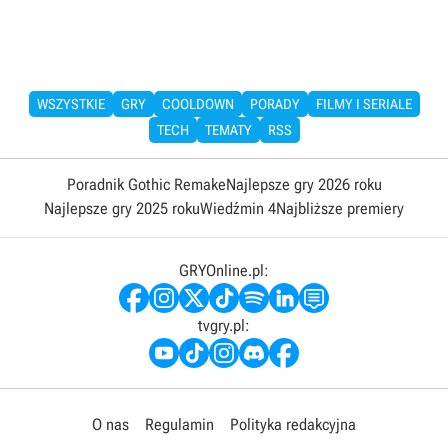
WSZYSTKIE
GRY
COOLDOWN
PORADY
FILMY I SERIALE
TECH
TEMATY
RSS
Poradnik Gothic Remake
Najlepsze gry 2026 roku
Najlepsze gry 2025 roku
Wiedźmin 4
Najbliższe premiery
GRYOnline.pl:
tvgry.pl:
O nas
Regulamin
Polityka redakcyjna