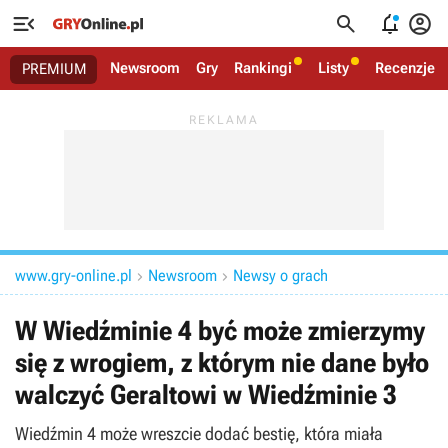




Newsroom
Gry
Rankingi
Listy
Recenzje
PREMIUM
www.gry-online.pl
Newsroom
Newsy o grach


W Wiedźminie 4 być może zmierzymy
się z wrogiem, z którym nie dane było
walczyć Geraltowi w Wiedźminie 3
Wiedźmin 4 może wreszcie dodać bestię, która miała