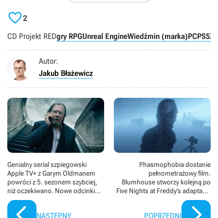

2
CD Projekt RED
gry RPG
Unreal Engine
Wiedźmin (marka)
PC
PS5
X
Autor:
Jakub Błażewicz
Genialny serial szpiegowski
Phasmophobia dostanie
Apple TV+ z Garym Oldmanem
pełnometrażowy film.
powróci z 5. sezonem szybciej,
Blumhouse stworzy kolejną po
niż oczekiwano. Nowe odcinki
Five Nights at Freddy’s adaptację
trzymających w napięciu
growego horroru
Kulawych koni mają teaser i datę
NASTĘPNY
POPRZEDNI
premiery