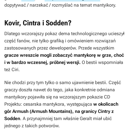
dopytywać / narzekać / rozmyślać na temat mantyikory.
Kovir, Cintra i Sodden?
Dlatego wczorajszy pokaz dema technologicznego ucieszył
część fanów, nie tylko grafiką i omówieniem rozwiązań
zastosowanych przez deweloperów. Przede wszystkim
gracze wreszcie mogli zobaczyć mantykorę w grze, choć
i w bardzo wczesnej, próbnej wersji.
O bestii wspomniała
też Ciri.
Nie chodzi przy tym tylko o samo ujawnienie bestii. Część
graczy doszła nawet do tego, jaka konkretnie odmiana
mantyikory pojawiła się na wczorajszym pokazie CD
Projektu: cesarska mantykora, występująca
w okolicach
gór Armush (Armush Mountains), na granicy Cintry z
Sodden
. A przynajmniej tam właśnie Geralt miał ubić
jednego z takich potworów.