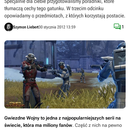
Specjalnie dla ciebie przygotowaliśmy poradniki, które
tłumaczą cechy tego gatunku. W trzecim odcinku
opowiadamy o przedmiotach, z których korzystają postacie.

1
Szymon Liebert
30 stycznia 2012 13:59
Gwiezdne Wojny
to jedna z najpopularniejszych serii na
świecie, która ma miliony fanów
. Część z nich na pewno