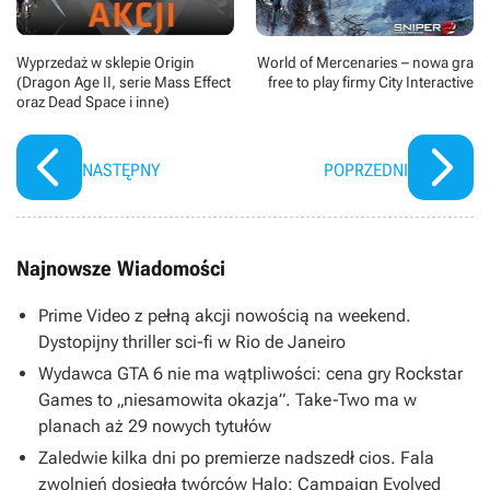
Wyprzedaż w sklepie Origin
World of Mercenaries – nowa gra
(Dragon Age II, serie Mass Effect
free to play firmy City Interactive
oraz Dead Space i inne)
NASTĘPNY
POPRZEDNI
Najnowsze Wiadomości
Prime Video z pełną akcji nowością na weekend.
Dystopijny thriller sci-fi w Rio de Janeiro
Wydawca GTA 6 nie ma wątpliwości: cena gry Rockstar
Games to „niesamowita okazja”. Take-Two ma w
planach aż 29 nowych tytułów
Zaledwie kilka dni po premierze nadszedł cios. Fala
zwolnień dosięgła twórców Halo: Campaign Evolved