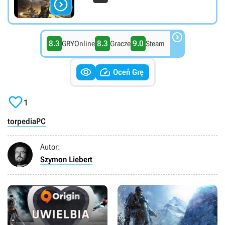


8.3
8.3
9.0
GRYOnline
Gracze
Steam


Oceń Grę

1
torpedia
PC
Autor:
Szymon Liebert