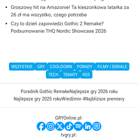
Groszowy hit na Amazonie! Ta kieszonkowa latarka za
26 zł ma wszystko, czego potrzeba
Czy to dzień zapowiedzi Gothic 2 Remake?
Podsumowanie THQ Nordic Showcase 2026
WSZYSTKIE
GRY
COOLDOWN
PORADY
FILMY I SERIALE
TECH
TEMATY
RSS
Poradnik Gothic Remake
Najlepsze gry 2026 roku
Najlepsze gry 2025 roku
Wiedźmin 4
Najbliższe premiery
GRYOnline.pl:
tvgry.pl: