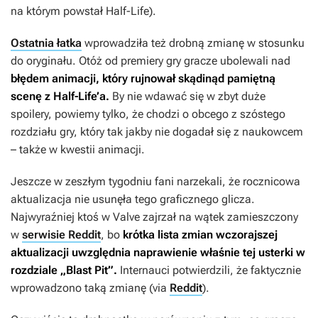
na którym powstał
Half-Life
).
Ostatnia łatka
wprowadziła też drobną zmianę w stosunku
do oryginału. Otóż od premiery gry gracze ubolewali nad
błędem animacji, który rujnował skądinąd pamiętną
scenę z
Half-Life’a
.
By nie wdawać się w zbyt duże
spoilery, powiemy tylko, że chodzi o obcego z szóstego
rozdziału gry, który tak jakby nie dogadał się z naukowcem
– także w kwestii animacji.
Jeszcze w zeszłym tygodniu fani narzekali, że rocznicowa
aktualizacja nie usunęła tego graficznego glicza.
Najwyraźniej ktoś w Valve zajrzał na wątek zamieszczony
w
serwisie Reddit
, bo
krótka lista zmian wczorajszej
aktualizacji uwzględnia naprawienie właśnie tej usterki w
rozdziale „Blast Pit”.
Internauci potwierdzili, że faktycznie
wprowadzono taką zmianę (via
Reddit
).