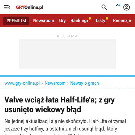




Newsroom
Gry
Rankingi
Listy
Recenzje
PREMIUM
www.gry-online.pl
Newsroom
Newsy o grach


Valve wciąż łata Half-Life'a; z gry
usunięto wiekowy błąd
Na jednej aktualizacji się nie skończyło. Half-Life otrzymał
jeszcze trzy hotfixy, a ostatni z nich usunął błąd, który