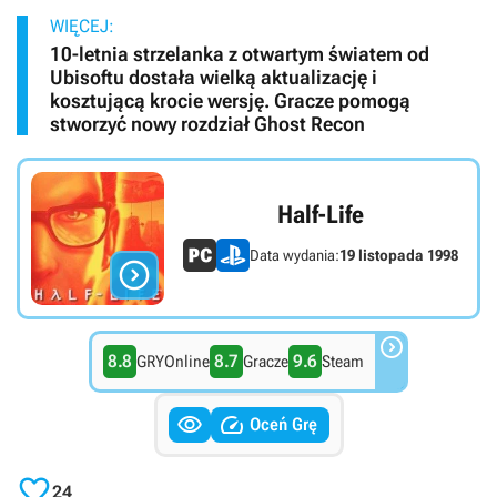
WIĘCEJ:
10-letnia strzelanka z otwartym światem od
Ubisoftu dostała wielką aktualizację i
kosztującą krocie wersję. Gracze pomogą
stworzyć nowy rozdział Ghost Recon
Half-Life
Data wydania:
19 listopada 1998


8.8
8.7
9.6
GRYOnline
Gracze
Steam


Oceń Grę

24