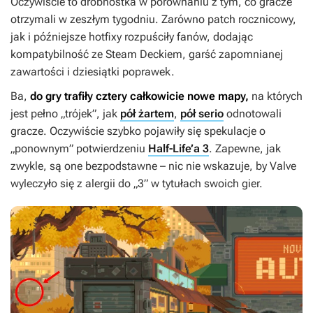
Oczywiście to drobnostka w porównaniu z tym, co gracze
otrzymali w zeszłym tygodniu. Zarówno patch rocznicowy,
jak i późniejsze hotfixy rozpuściły fanów, dodając
kompatybilność ze Steam Deckiem, garść zapomnianej
zawartości i dziesiątki poprawek.
Ba,
do gry trafiły cztery całkowicie nowe mapy,
na których
jest pełno „trójek”, jak
pół żartem
,
pół serio
odnotowali
gracze. Oczywiście szybko pojawiły się spekulacje o
„ponownym” potwierdzeniu
Half-Life’a 3
. Zapewne, jak
zwykle, są one bezpodstawne – nic nie wskazuje, by Valve
wyleczyło się z alergii do „3” w tytułach swoich gier.