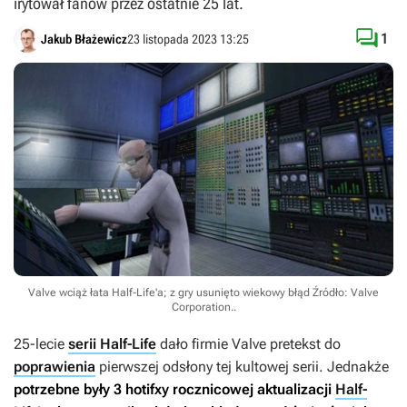
irytował fanów przez ostatnie 25 lat.

1
Jakub Błażewicz
23 listopada 2023 13:25
Valve wciąż łata Half-Life'a; z gry usunięto wiekowy błąd
Źródło: Valve
Corporation.
.
25-lecie
serii Half-Life
dało firmie Valve pretekst do
poprawienia
pierwszej odsłony tej kultowej serii. Jednakże
potrzebne były 3 hotifxy rocznicowej aktualizacji
Half-