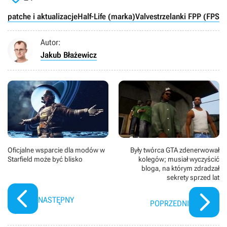
patche i aktualizacje
Half-Life (marka)
Valve
strzelanki FPP (FPS)
Autor:
Jakub Błażewicz
Oficjalne wsparcie dla modów w
Były twórca GTA zdenerwował
Starfield może być blisko
kolegów; musiał wyczyścić
bloga, na którym zdradzał
sekrety sprzed lat
NASTĘPNY
POPRZEDNI