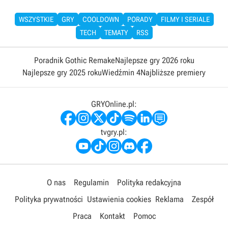
WSZYSTKIE
GRY
COOLDOWN
PORADY
FILMY I SERIALE
TECH
TEMATY
RSS
Poradnik Gothic Remake
Najlepsze gry 2026 roku
Najlepsze gry 2025 roku
Wiedźmin 4
Najbliższe premiery
GRYOnline.pl:
tvgry.pl:
O nas
Regulamin
Polityka redakcyjna
Polityka prywatności
Ustawienia cookies
Reklama
Zespół
Praca
Kontakt
Pomoc