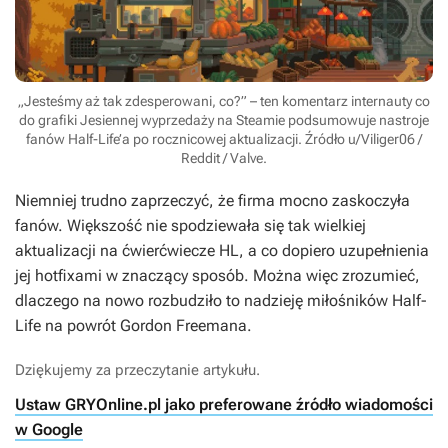
„Jesteśmy aż tak zdesperowani, co?” – ten komentarz internauty co
do grafiki Jesiennej wyprzedaży na Steamie podsumowuje nastroje
fanów Half-Life’a po rocznicowej aktualizacji. Źródło u/Viliger06 /
Reddit / Valve.
Niemniej trudno zaprzeczyć, że firma mocno zaskoczyła
fanów. Większość nie spodziewała się tak wielkiej
aktualizacji na ćwierćwiecze
HL
, a co dopiero uzupełnienia
jej hotfixami w znaczący sposób. Można więc zrozumieć,
dlaczego na nowo rozbudziło to nadzieję miłośników
Half-
Life
na powrót Gordon Freemana.
Dziękujemy za przeczytanie artykułu.
Ustaw GRYOnline.pl jako preferowane źródło wiadomości
w Google