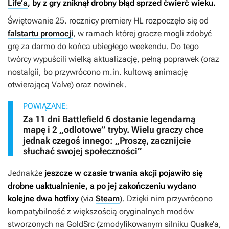
Life’a
, by z gry zniknął drobny błąd sprzed ćwierć wieku.
Świętowanie 25. rocznicy premiery
HL
rozpoczęło się od
falstartu promocji
, w ramach której gracze mogli zdobyć
grę za darmo do końca ubiegłego weekendu. Do tego
twórcy wypuścili wielką aktualizację, pełną poprawek (oraz
nostalgii, bo przywrócono m.in. kultową animację
otwierającą Valve) oraz nowinek.
POWIĄZANE:
Za 11 dni Battlefield 6 dostanie legendarną
mapę i 2 „odlotowe” tryby. Wielu graczy chce
jednak czegoś innego: „Proszę, zacznijcie
słuchać swojej społeczności”
Jednakże
jeszcze w czasie trwania akcji pojawiło się
drobne uaktualnienie, a po jej zakończeniu wydano
kolejne dwa hotfixy
(via
Steam
). Dzięki nim przywrócono
kompatybilność z większością oryginalnych modów
stworzonych na GoldSrc (zmodyfikowanym silniku
Quake’a
,